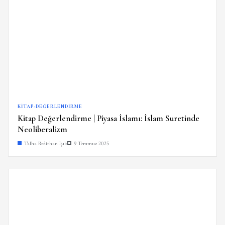
KITAP-DEĞERLENDIRME
Kitap Değerlendirme | Piyasa İslamı: İslam Suretinde
Neoliberalizm
Talha Bedirhan Işık
9 Temmuz 2025