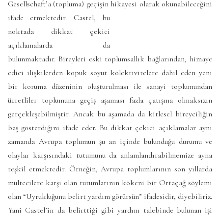
Gesellschaft’a (topluma) geçişin hikayesi olarak okunabileceğini
ifade etmektedir.
Castel, bu
noktada dikkat çekici
açıklamalarda da
bulunmaktadır. Bireyleri eski toplumsallık bağlarından, himaye
edici ilişkilerden kopuk soyut kolektivitelere dahil eden yeni
bir koruma düzeninin oluşturulması ile sanayi toplumundan
ücretliler toplumuna geçiş aşaması fazla çatışma olmaksızın
gerçekleşebilmiştir. Ancak bu aşamada da kitlesel bireyciliğin
baş gösterdiğini ifade eder. Bu dikkat çekici açıklamalar aynı
zamanda Avrupa toplumun şu an içinde bulunduğu durumu ve
olaylar karşısındaki tutumunu da anlamlandırabilmemize ayna
teşkil etmektedir. Örneğin, Avrupa toplumlarının son yıllarda
mültecilere karşı olan tutumlarının kökeni bir Ortaçağ söylemi
olan “Uyrukluğunu belirt yardım görürsün” ifadesidir, diyebiliriz.
Yani Castel’in da belirttiği gibi yardım talebinde bulunan işi