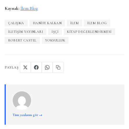
Kaynak:
İlem Blog
ÇALIŞMA
HANIFE KALKAN
ILEM
İLEM BLOG
İLETIŞIM YAYINLARI
IŞÇI
KITAP DEĞERLENDIRMESI
ROBERT CASTEL
YOKSULLUK
PAYLAŞ
Tüm yazılarını gör →