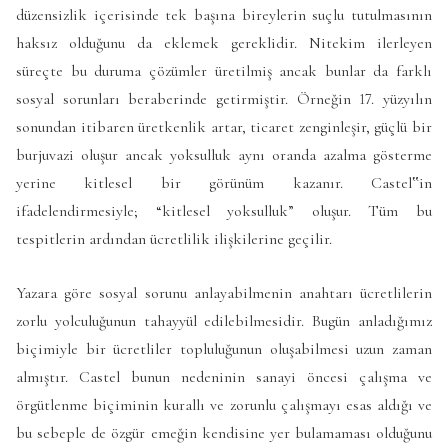
düzensizlik içerisinde tek başına bireylerin suçlu tutulmasının
haksız olduğunu da eklemek gereklidir. Nitekim ilerleyen
süreçte bu duruma çözümler üretilmiş ancak bunlar da farklı
sosyal sorunları beraberinde getirmiştir. Örneğin 17. yüzyılın
sonundan itibaren üretkenlik artar, ticaret zenginleşir, güçlü bir
burjuvazi oluşur ancak yoksulluk aynı oranda azalma gösterme
yerine kitlesel bir görünüm kazanır. Castel‟in
ifadelendirmesiyle; “kitlesel yoksulluk” oluşur. Tüm bu
tespitlerin ardından ücretlilik ilişkilerine geçilir.
Yazara göre sosyal sorunu anlayabilmenin anahtarı ücretlilerin
zorlu yolculuğunun tahayyül edilebilmesidir. Bugün anladığımız
biçimiyle bir ücretliler topluluğunun oluşabilmesi uzun zaman
almıştır. Castel bunun nedeninin sanayi öncesi çalışma ve
örgütlenme biçiminin kurallı ve zorunlu çalışmayı esas aldığı ve
bu sebeple de özgür emeğin kendisine yer bulamaması olduğunu