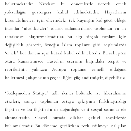
belirtmektedir. Nitekim bu dönemlerde ücretli emek
yoksulluğun göstergesi kabul edilmektedir. Hayatlarını
kazanabilmeleri için ellerindeki tek kaynağın kol gücü olduğu
insanlar “niteliksizler” olarak adlandırılarak toplumun en alt
tabakasını oluşturmaktadırlar. Bu algı birçok toplum için
değişiklik gösterir, örneğin İslam toplumu gibi toplumlarda
“emek” her dönem için kutsal kabul edilmektedir. Bu sebepten
ötürü kanaatimizce Castel’in eserinin başındaki tespit ve
teorilerinin yalnızca Avrupa toplumu temelli olduğunu
belirtmesi çalışmasının geçerliliğini güçlendirmiştir, diyebiliriz.
“Sözleşmeden Statüye” adlı ikinci bölümde ise liberalizmin
etkileri, sanayi toplumun ortaya çıkışının farklılaştırdığı
ilişkiler ve bu ilişkilerin de doğurduğu yeni sosyal sorunlar ele
alınmaktadır. Castel burada dikkat çekici tespitlerde
bulunmaktadır. Bu döneme geçilirken terk edilmeye çalışılan