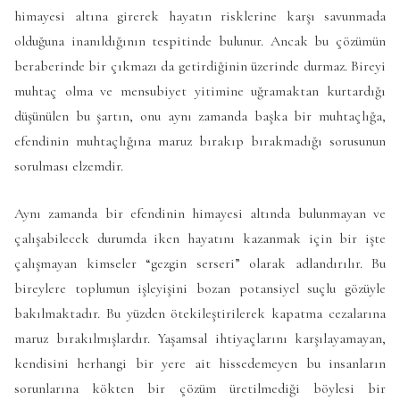
himayesi altına girerek hayatın risklerine karşı savunmada
olduğuna inanıldığının tespitinde bulunur. Ancak bu çözümün
beraberinde bir çıkmazı da getirdiğinin üzerinde durmaz. Bireyi
muhtaç olma ve mensubiyet yitimine uğramaktan kurtardığı
düşünülen bu şartın, onu aynı zamanda başka bir muhtaçlığa,
efendinin muhtaçlığına maruz bırakıp bırakmadığı sorusunun
sorulması elzemdir.
Aynı zamanda bir efendinin himayesi altında bulunmayan ve
çalışabilecek durumda iken hayatını kazanmak için bir işte
çalışmayan kimseler “gezgin serseri” olarak adlandırılır. Bu
bireylere toplumun işleyişini bozan potansiyel suçlu gözüyle
bakılmaktadır. Bu yüzden ötekileştirilerek kapatma cezalarına
maruz bırakılmışlardır. Yaşamsal ihtiyaçlarını karşılayamayan,
kendisini herhangi bir yere ait hissedemeyen bu insanların
sorunlarına kökten bir çözüm üretilmediği böylesi bir