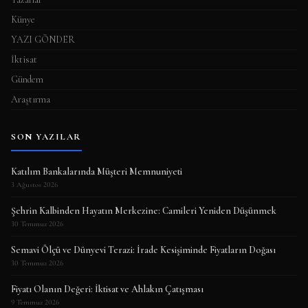
Künye
YAZI GÖNDER
İktisat
Gündem
Araştırma
SON YAZILAR
Katılım Bankalarında Müşteri Memnuniyeti
3 Ağustos 2026
Şehrin Kalbinden Hayatın Merkezine: Camileri Yeniden Düşünmek
30 Temmuz 2026
Semavi Ölçü ve Dünyevi Terazi: İrade Kesişiminde Fiyatların Doğası
30 Temmuz 2026
Fiyatı Olanın Değeri: İktisat ve Ahlakın Çatışması
9 Temmuz 2026