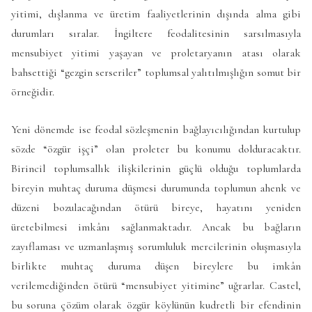
yitimi, dışlanma ve üretim faaliyetlerinin dışında alma gibi
durumları sıralar. İngiltere feodalitesinin sarsılmasıyla
mensubiyet yitimi yaşayan ve proletaryanın atası olarak
bahsettiği “gezgin serseriler” toplumsal yalıtılmışlığın somut bir
örneğidir.
Yeni dönemde ise feodal sözleşmenin bağlayıcılığından kurtulup
sözde “özgür işçi” olan proleter bu konumu dolduracaktır.
Birincil toplumsallık ilişkilerinin güçlü olduğu toplumlarda
bireyin muhtaç duruma düşmesi durumunda toplumun ahenk ve
düzeni bozulacağından ötürü bireye, hayatını yeniden
üretebilmesi imkânı sağlanmaktadır. Ancak bu bağların
zayıflaması ve uzmanlaşmış sorumluluk mercilerinin oluşmasıyla
birlikte muhtaç duruma düşen bireylere bu imkân
verilemediğinden ötürü “mensubiyet yitimine” uğrarlar. Castel,
bu soruna çözüm olarak özgür köylünün kudretli bir efendinin