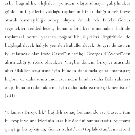
eski bağımlılık ilişkileri yeniden oluşturulmaya çalışılmakta
çünkü bu ilişkilerin yokluğu toplumun bir aradalığını tehlikeye
atarak karmaşıklığa sebep oluyor. Ancak tek farkla: Gerici
seçenekler reddedilecek, bununla birlikte olmamaları halinde
toplumsal sorun yaratan bağımlılık ilişkileri özgürlükle de
bağdaşabilecek haliyle yeniden kabullenilecek. Bu geri dönüşü en
iyi anlatacak olan ifade Castel‟in tarihçi Georges d‟Avenel‟den
alıntıladığı şu ibare olacaktır: “Hiçbir dönem, bireyler arasında
alıcı ilişkiler oluşturma için bundan daha fazla çabalamamıştır;
hiçbiri de daha sonra endi eserinden bundan daha fazla rahatsız
olup, bunu ortadan aldırma için daha fazla ıstırap çekmemiştir.”
(s.41)
“Olumsuz Bireycilik” başlıklı sonuç bölümünde ise Castel, tüm
bu tespit ve analizlerinin kısa bir özetini sunmaktadır. Kurmaya
çalıştığı bu öykünün, Gemeinschaft’tan (topluluktan/cemaatten)