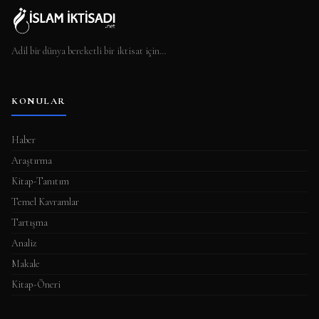
Adil bir dünya bereketli bir iktisat için…
KONULAR
Haber
Araştırma
Kitap-Tanıtım
Temel Kavramlar
Tartışma
Analiz
Makale
Kitap-Öneri