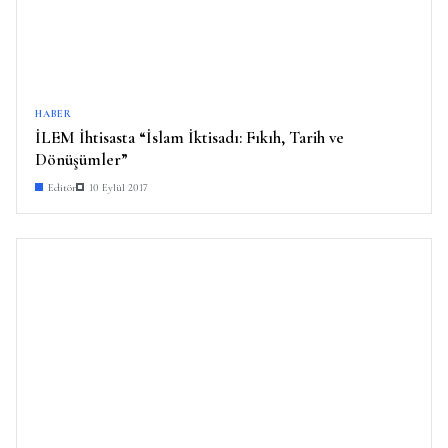
HABER
İLEM İhtisasta “İslam İktisadı: Fıkıh, Tarih ve
Dönüşümler”
Editör
10 Eylül 2017