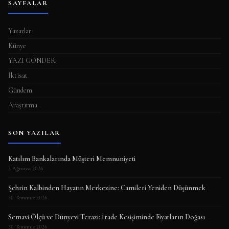
SAYFALAR
Yazarlar
Künye
YAZI GÖNDER
İktisat
Gündem
Araştırma
SON YAZILAR
Katılım Bankalarında Müşteri Memnuniyeti
3 Ağustos 2026
Şehrin Kalbinden Hayatın Merkezine: Camileri Yeniden Düşünmek
30 Temmuz 2026
Semavi Ölçü ve Dünyevi Terazi: İrade Kesişiminde Fiyatların Doğası
30 Temmuz 2026