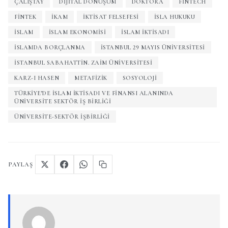
ÇALIŞTAY
DIJITAL DÖNÜŞÜM
DOKTORA
FINTECH
FINTEK
IKAM
İKTISAT FELSEFESI
ISLA HUKUKU
İSLAM
ISLAM EKONOMISI
ISLAM IKTISADI
ISLAMDA BORÇLANMA
İSTANBUL 29 MAYIS ÜNIVERSITESI
İSTANBUL SABAHATTIN. ZAIM ÜNIVERSITESI
KARZ-I HASEN
METAFIZIK
SOSYOLOJI
TÜRKIYE’DE İSLAM İKTISADI VE FINANSI ALANINDA
ÜNIVERSITE SEKTÖR İŞ BIRLIĞI
ÜNIVERSITE-SEKTÖR IŞBIRLIĞI
PAYLAŞ