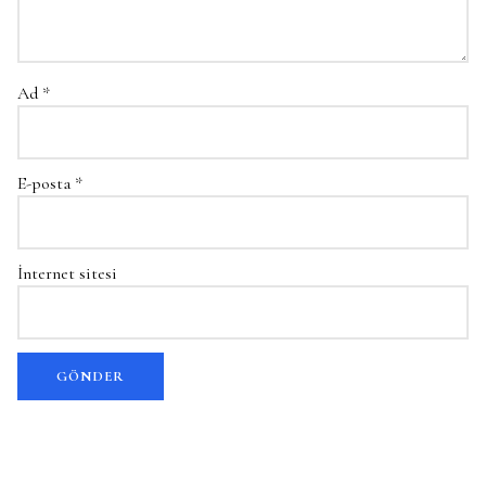
Ad
*
E-posta
*
İnternet sitesi