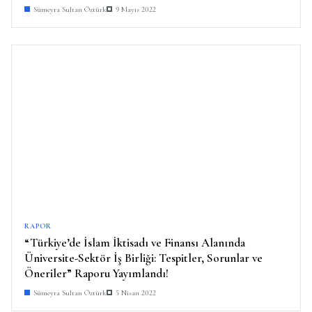
Sümeyra Sultan Öztürk
9 Mayıs 2022
RAPOR
“Türkiye’de İslam İktisadı ve Finansı Alanında
Üniversite-Sektör İş Birliği: Tespitler, Sorunlar ve
Öneriler” Raporu Yayımlandı!
Sümeyra Sultan Öztürk
5 Nisan 2022