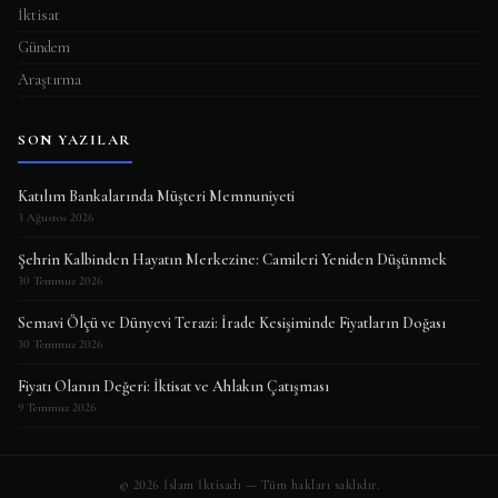
İktisat
Gündem
Araştırma
SON YAZILAR
Katılım Bankalarında Müşteri Memnuniyeti
3 Ağustos 2026
Şehrin Kalbinden Hayatın Merkezine: Camileri Yeniden Düşünmek
30 Temmuz 2026
Semavi Ölçü ve Dünyevi Terazi: İrade Kesişiminde Fiyatların Doğası
30 Temmuz 2026
Fiyatı Olanın Değeri: İktisat ve Ahlakın Çatışması
9 Temmuz 2026
© 2026 İslam İktisadı — Tüm hakları saklıdır.