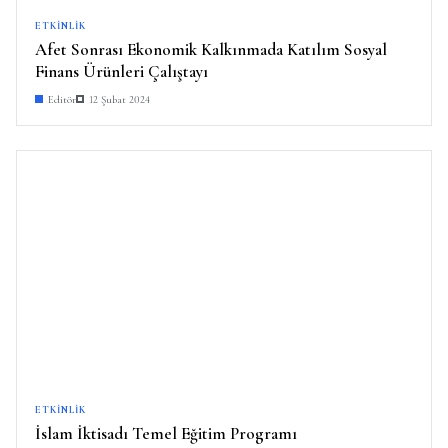
ETKINLIK
Afet Sonrası Ekonomik Kalkınmada Katılım Sosyal
Finans Ürünleri Çalıştayı
Editör
12 Şubat 2024
ETKINLIK
İslam İktisadı Temel Eğitim Programı