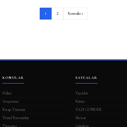
1
2
Sonraki »
KONULAR
SAYFALAR
Haber
Yazarlar
Araştırma
Künye
Kitap-Tanıtım
YAZI GÖNDER
Temel Kavramlar
İktisat
Tartışma
Gündem