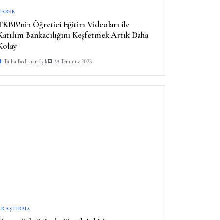
HABER
TKBB’nin Öğretici Eğitim Videoları ile
Katılım Bankacılığını Keşfetmek Artık Daha
Kolay
Talha Bedirhan Işık
28 Temmuz 2023
ARAŞTIRMA