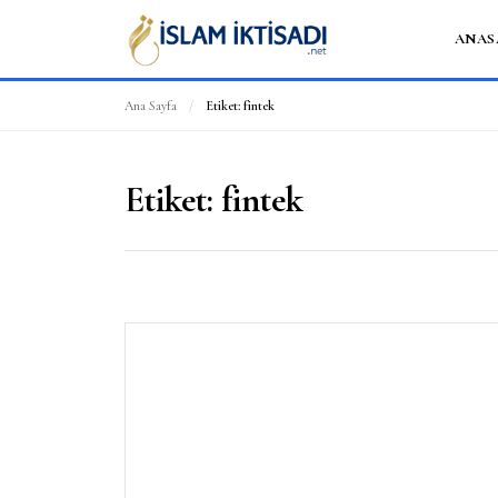
ANAS
Ana Sayfa
/
Etiket:
fintek
Etiket:
fintek