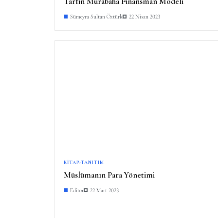
Tarfin Murabaha Finansman Modeli
Sümeyra Sultan Öztürk
22 Nisan 2023
KITAP-TANITIM
Müslümanın Para Yönetimi
Editör
22 Mart 2023