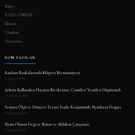
Künye
YAZI GÖNDER
İktisat
Gündem
Araştırma
SON YAZILAR
Katılım Bankalarında Müşteri Memnuniyeti
3 Ağustos 2026
Şehrin Kalbinden Hayatın Merkezine: Camileri Yeniden Düşünmek
30 Temmuz 2026
Semavi Ölçü ve Dünyevi Terazi: İrade Kesişiminde Fiyatların Doğası
30 Temmuz 2026
Fiyatı Olanın Değeri: İktisat ve Ahlakın Çatışması
9 Temmuz 2026