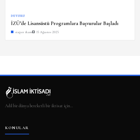
DUYURU
İZÜ’de Lisansüstü Programlara Başvurular Başladı
stajyer ikam
15 Ağustos 2025
Adil bir dünya bereketli bir iktisat için…
KONULAR