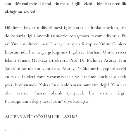
son dönemlerde İslami finansla ilgili ciddi bir hareketlilik
olduğunu söyledi.
Hükümet faizlerin düşürülmesi için kararlı adımlar atarken, biz
de konuyla ilgili önemli isimlerle konuşmaya devam ediyoruz. Bu
yıl 3’üncüsü düzenlenen Türkiye Arapça Kitap ve Kültür Günleri
kapsamında bir araya geldiğimiz İngiltere Durham Üniversitesi
İslami Finans Merkezi Direktörü Prof. Dr. Mehmet Asutay Yeni
Şafak’ın sorularını yanıtladı. Asutay, “Hükümetin yapabileceği
en fazla faizleri rant yaratmayacak ve üretime katkısı olacak
şekilde düşürmek. Yoksa faizi kaldırması mümkün değil. Yani var
olan sistem faizsiz olarak çalışacak bir sistem değil.
Paradigmanın değişmesi lazım” diye konuştu.
ALTERNATİF ÇÖZÜMLER LAZIM!