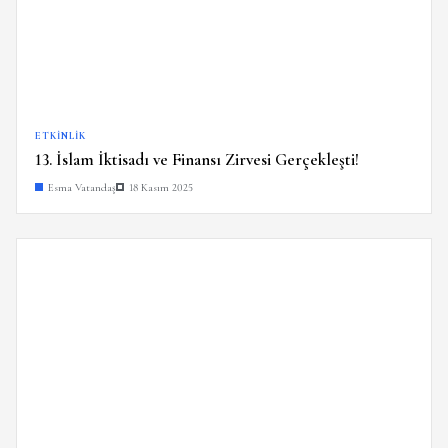
ETKINLIK
13. İslam İktisadı ve Finansı Zirvesi Gerçekleşti!
Esma Vatandaş
18 Kasım 2025