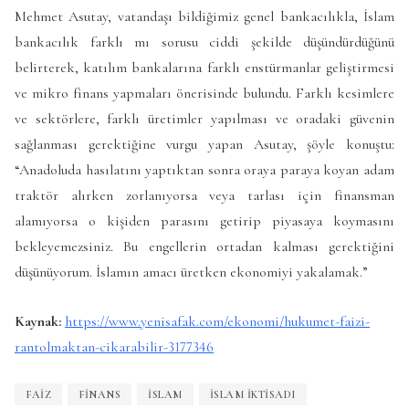
Mehmet Asutay, vatandaşı bildiğimiz genel bankacılıkla, İslam
bankacılık farklı mı sorusu ciddi şekilde düşündürdüğünü
belirterek, katılım bankalarına farklı enstürmanlar geliştirmesi
ve mikro finans yapmaları önerisinde bulundu. Farklı kesimlere
ve sektörlere, farklı üretimler yapılması ve oradaki güvenin
sağlanması gerektiğine vurgu yapan Asutay, şöyle konuştu:
“Anadoluda hasılatını yaptıktan sonra oraya paraya koyan adam
traktör alırken zorlanıyorsa veya tarlası için finansman
alamıyorsa o kişiden parasını getirip piyasaya koymasını
bekleyemezsiniz. Bu engellerin ortadan kalması gerektiğini
düşünüyorum. İslamın amacı üretken ekonomiyi yakalamak.”
Kaynak:
https://www.yenisafak.com/ekonomi/hukumet-faizi-
rantolmaktan-cikarabilir-3177346
FAIZ
FINANS
İSLAM
ISLAM IKTISADI