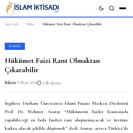
Ana Sayfa
/
Haber
/
Hükümet Faizi Rant Olmaktan Çıkarabilir
ARA
HABER
Hükümet Faizi Rant Olmaktan
Çıkarabilir
Editör
15 Mart 2018
4 dk okuma
İngiltere Durham Üniversitesi İslami Finans Merkezi Direktörü
Prof. Dr. Mehmet Asutay “Hükümetin faizler konusunda
yapabileceği en fazla faizleri rant oluşturmayacak ve üretime
katkısı olacak şekilde düşürmek” dedi. Asutay, ayrıca Türkiye’de