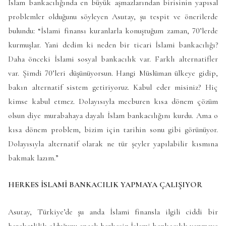
İslam bankacılığında en büyük aşmazlarından birisinin yapısal
problemler olduğunu söyleyen Asutay, şu tespit ve önerilerde
bulundu: “İslami finansı kuranlarla konuştuğum zaman, 70’lerde
kurmuşlar. Yani dedim ki neden bir ticari İslami bankacılığı?
Daha önceki İslami sosyal bankacılık var. Farklı alternatifler
var. Şimdi 70’leri düşünüyorsun. Hangi Müslüman ülkeye gidip,
bakın alternatif sistem getiriyoruz. Kabul eder misiniz? Hiç
kimse kabul etmez. Dolayısıyla mecburen kısa dönem çözüm
olsun diye murabahaya dayalı İslam bankacılığını kurdu. Ama o
kısa dönem problem, bizim için tarihin sonu gibi görünüyor.
Dolayısıyla alternatif olarak ne tür şeyler yapılabilir kısmına
bakmak lazım.”
HERKES İSLAMİ BANKACILIK YAPMAYA ÇALIŞIYOR
Asutay, Türkiye’de şu anda İslami finansla ilgili ciddi bir
hareketlilik olduğunu ancak herkesin İslami bankacılık yapmaya