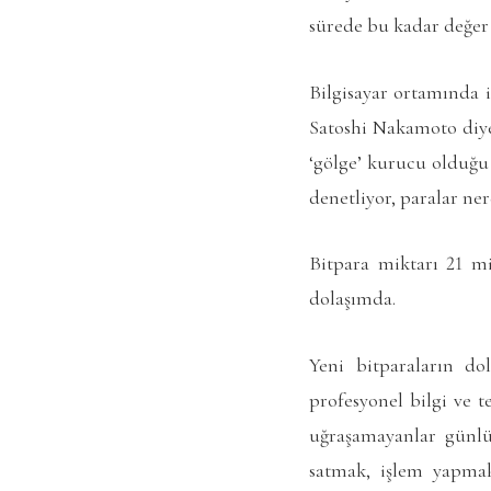
sürede bu kadar değer 
Bilgisayar ortamında i
Satoshi Nakamoto diye
‘gölge’ kurucu olduğu 
denetliyor, paralar ner
Bitpara miktarı 21 m
dolaşımda.
Yeni bitparaların do
profesyonel bilgi ve t
uğraşamayanlar günlük 
satmak, işlem yapmak