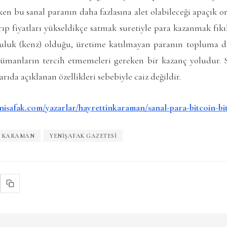
ken bu sanal paranın daha fazlasına alet olabileceği apaçık or
rıp fiyatları yükseldikçe satmak suretiyle para kazanmak fıkı
kçuluk (kenz) olduğu, üretime katılmayan paranın topluma 
lümanların tercih etmemeleri gereken bir kazanç yoludur. S
ıda açıklanan özellikleri sebebiyle caiz değildir.
nisafak.com/yazarlar/hayrettinkaraman/sanal-para-bitcoin-bi
N KARAMAN
YENIŞAFAK GAZETESI