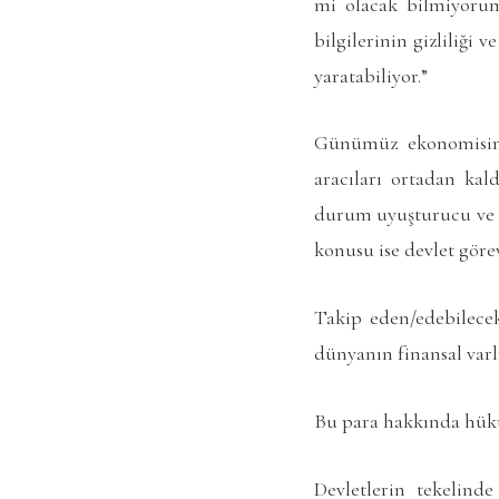
mi olacak bilmiyorum
bilgilerinin gizliliği
yaratabiliyor.”
Günümüz ekonomisind
aracıları ortadan kal
durum uyuşturucu ve si
konusu ise devlet görev
Takip eden/edebilecek
dünyanın finansal var
Bu para hakkında hüküm
Devletlerin tekelind