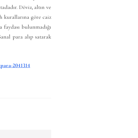
tadadır. Döviz, altın ve
h kurallarına göre caiz
da faydası bulunmadığı
anal para alıp satarak
tpara-2041314