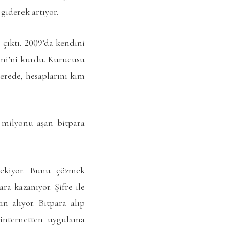
giderek artıyor.
 çıktı. 2009’da kendini
emi’ni kurdu. Kurucusu
nerede, hesaplarını kim
 milyonu aşan bitpara
erekiyor. Bunu çözmek
ra kazanıyor. Şifre ile
ın alıyor. Bitpara alıp
 internetten uygulama