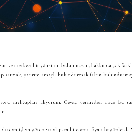
ıkan ve merkezi bir yönetimi bulunmayan, hakkında çok farklı 
lıp-satmak, yatırım amaçlı bulundurmak (altın bulundurmay
 soru mektupları alıyorum. Cevap vermeden önce bu sa
m:
dolardan işlem gören sanal para bitcoinin fiyatı bugünlerde 