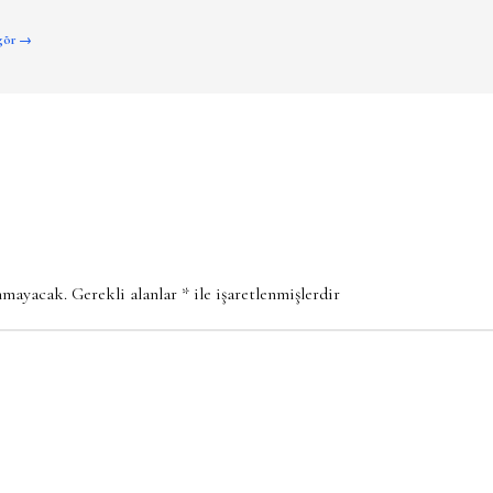
 gör →
anmayacak.
Gerekli alanlar
*
ile işaretlenmişlerdir