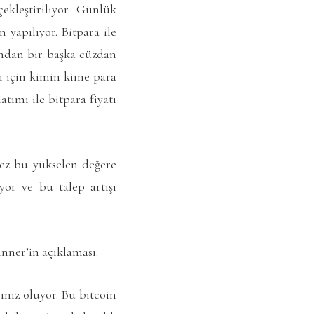
ekleştiriliyor. Günlük
 yapılıyor. Bitpara ile
dandan bir başka cüzdan
ğı için kimin kime para
tımı ile bitpara fiyatı
kez bu yükselen değere
yor ve bu talep artışı
nner’in açıklaması:
cınız oluyor. Bu bitcoin