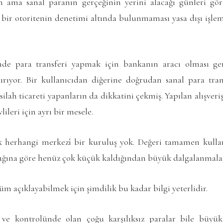
 ama sanal paranın gerçeğinin yerini alacağı günleri göre
 ve bir otoritenin denetimi altında bulunmaması yasa dışı işle
e para transferi yapmak için bankanın aracı olması ger
dırıyor. Bir kullanıcıdan diğerine doğrudan sanal para trans
lah ticareti yapanların da dikkatini çekmiş. Yapılan alışveriş
lileri için ayrı bir mesele.
 herhangi merkezî bir kuruluş yok. Değeri tamamen kullan
lığına göre henüz çok küçük kaldığından büyük dalgalanmalar 
 açıklayabilmek için şimdilik bu kadar bilgi yeterlidir.
e ve kontrolünde olan çoğu karşılıksız paralar bile büyük