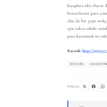
kayıplara alet oluyor i
benzerlerine para yatı
olsa da bir çeşit sto
için takva sahibi müs
para kazanmak ise yukar
Kaynak:
http://www.ye
BITCOIN
HAYRETTI
PAYLAŞ