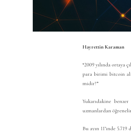
Hayrettin Karaman
“2009 yılında ortaya ç
para birimi bitcoin a
midir?”
Yukarıdakine benzer
uzmanlardan öğreneli
Bu ayın 11’inde 5.719 