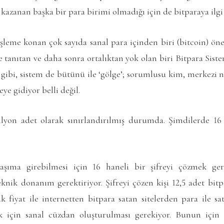
kazanan başka bir para birimi olmadığı için de bitparaya ilgi 
şleme konan çok sayıda sanal para içinden biri (bitcoin) öne
 tanıtan ve daha sonra ortalıktan yok olan biri Bitpara Sist
gibi, sistem de bütünü ile ‘gölge’; sorumlusu kim, merkezi 
eye gidiyor belli değil.
ilyon adet olarak sınırlandırılmış durumda. Şimdilerde 16
laşıma girebilmesi için 16 haneli bir şifreyi çözmek g
eknik donanım gerektiriyor. Şifreyi çözen kişi 12,5 adet bitpa
fiyat ile internetten bitpara satan sitelerden para ile sat
 için sanal cüzdan oluşturulması gerekiyor. Bunun için