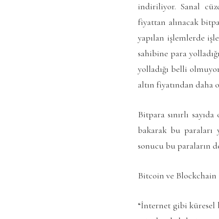
indiriliyor. Sanal cü
fiyattan alınacak bitp
yapılan işlemlerde işl
sahibine para yolladığ
yolladığı belli olmuyo
altın fiyatından daha 
Bitpara sınırlı sayıd
bakarak bu paraları y
sonucu bu paraların de
Bitcoin ve Blockchain 
“İnternet gibi küresel 