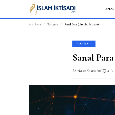
ANAS
Ana Sayfa
/
Tartışma
/
Sanal Para (bitcoin, bitpara)
TARTIŞMA
Sanal Para 
Editör
30 Kasım 2017
4 dk