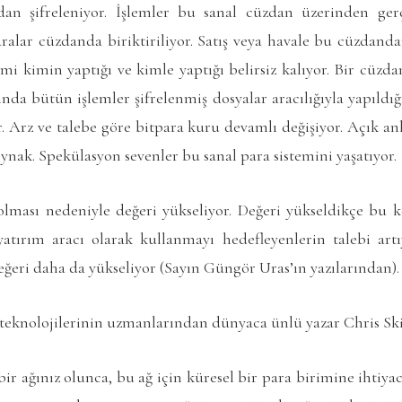
zdan şifreleniyor. İşlemler bu sanal cüzdan üzerinden gerç
aralar cüzdanda biriktiriliyor. Satış veya havale bu cüzdandan
emi kimin yaptığı ve kimle yaptığı belirsiz kalıyor. Bir cüz
ında bütün işlemler şifrelenmiş dosyalar aracılığıyla yapıldı
r. Arz ve talebe göre bitpara kuru devamlı değişiyor. Açık anla
oynak. Spekülasyon sevenler bu sanal para sistemini yaşatıyor.
a olması nedeniyle değeri yükseliyor. Değeri yükseldikçe bu 
atırım aracı olarak kullanmayı hedefleyenlerin talebi artı
ğeri daha da yükseliyor (Sayın Güngör Uras’ın yazılarından).
teknolojilerinin uzmanlarından dünyaca ünlü yazar Chris Ski
bir ağınız olunca, bu ağ için küresel bir para birimine ihtiya