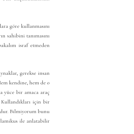
açlara göre kullanmasını
ın sahibini tanımasını
 bakalım israf etmeden
ynaklar, gerekse insan
? Hem kendine, hem de o
ha yüce bir amaca araç
 Kullandıkları için bir
budur. Bilmiyorum bunu
mikus ile anlatabilir