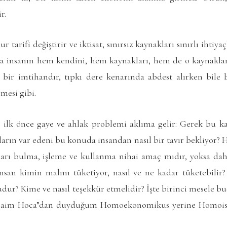
r.
tarifi değiştirir ve iktisat, sınırsız kaynakları sınırlı ihtiy
a insanın hem kendini, hem kaynakları, hem de o kaynaklar
a bir imtihandır, tıpkı dere kenarında abdest alırken bile
mesi gibi.
ilk önce gaye ve ahlak problemi aklıma gelir: Gerek bu ka
ların var edeni bu konuda insandan nasıl bir tavır bekliyor
arı bulma, işleme ve kullanma nihai amaç mıdır, yoksa da
nsan kimin malını tüketiyor, nasıl ve ne kadar tüketebilir?
dur? Kime ve nasıl teşekkür etmelidir? İşte birinci mesele 
Zaim Hoca”dan duyduğum Homoekonomikus yerine Homoisla