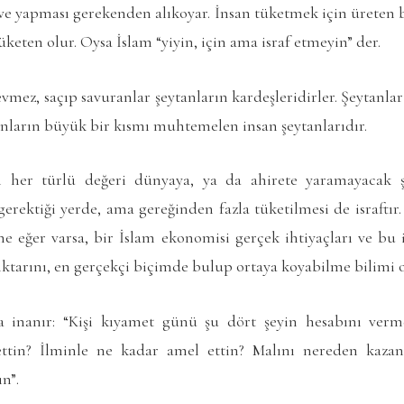
ve yapması gerekenden alıkoyar. İnsan tüketmek için üreten bir
üketen olur. Oysa İslam “yiyin, için ama israf etmeyin” der.
sevmez, saçıp savuranlar şeytanların kardeşleridirler. Şeytanla
nların büyük bir kısmı muhtemelen insan şeytanlarıdır.
iği her türlü değeri dünyaya, ya da ahirete yaramayacak ş
erektiği yerde, ama gereğinden fazla tüketilmesi de israftır. 
e eğer varsa, bir İslam ekonomisi gerçek ihtiyaçları ve bu 
iktarını, en gerçekçi biçimde bulup ortaya koyabilme bilimi o
inanır: “Kişi kıyamet günü şu dört şeyin hesabını verm
in? İlminle ne kadar amel ettin? Malını nereden kazan
ın”.