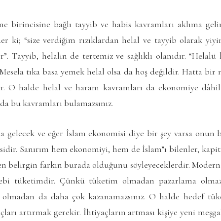
ine birincisine bağlı tayyib ve habis kavramları aklıma gel
er ki; “size verdiğim rızıklardan helal ve tayyib olarak yiyin
”. Tayyib, helalin de tertemiz ve sağlıklı olanıdır. “Helalü
 Mesela tıka basa yemek helal olsa da hoş değildir. Hatta bi
lir. O halde helal ve haram kavramları da ekonomiye dâhi
zda bu kavramları bulamazsınız.
a gelecek ve eğer İslam ekonomisi diye bir şey varsa onun 
sidir. Sanırım hem ekonomiyi, hem de İslam”ı bilenler, kapit
en belirgin farkın burada olduğunu söyleyeceklerdir. Modern
bebi tüketimdir. Çünkü tüketim olmadan pazarlama olma
 olmadan da daha çok kazanamazsınız. O halde hedef tüke
çları artırmak gerekir. İhtiyaçların artması kişiye yeni meşga