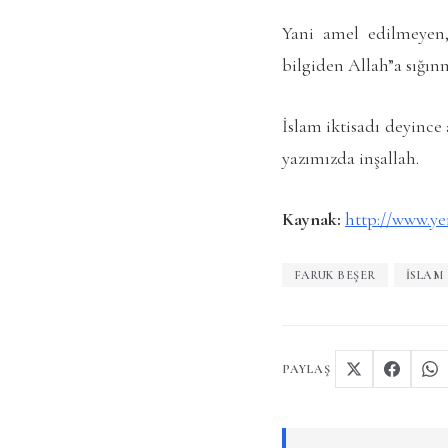
Yani amel edilmeyen,
bilgiden Allah”a sığın
İslam iktisadı deyinc
yazımızda inşallah.
Kaynak:
http://www.ye
FARUK BEŞER
ISLAM
PAYLAŞ