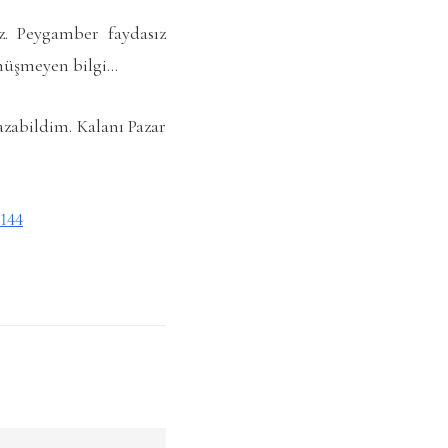
z. Peygamber faydasız
önüşmeyen bilgi…
zabildim. Kalanı Pazar
144