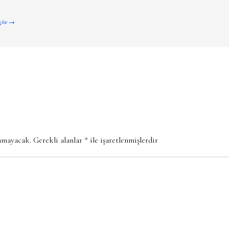
 gör →
anmayacak.
Gerekli alanlar
*
ile işaretlenmişlerdir