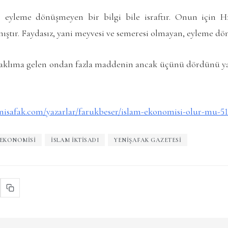
 eyleme dönüşmeyen bir bilgi bile israftır. Onun için H
mıştır. Faydasız, yani meyvesi ve semeresi olmayan, eyleme d
e aklıma gelen ondan fazla maddenin ancak üçünü dördünü ya
nisafak.com/yazarlar/farukbeser/islam-ekonomisi-olur-mu-51
 EKONOMISI
ISLAM IKTISADI
YENIŞAFAK GAZETESI