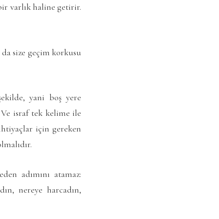
 varlık haline getirir.
r da size geçim korkusu
ekilde, yani boş yere
Ve israf tek kelime ile
ihtiyaçlar için gereken
lmalıdır.
eden adımını atamaz:
dın, nereye harcadın,