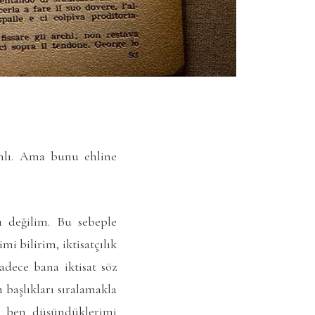
mlı. Ama bunu ehline
ı değilim. Bu sebeple
i bilirim, iktisatçılık
adece bana iktisat söz
 başlıkları sıralamakla
n, ben düşündüklerimi