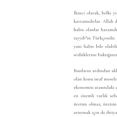
İkinci olarak, belki y
kavramıdırlar. Allah d
habis olanlar haramdır
tayyib”in Türkçesidir.
yani habis bile olabi
sözlüklerine baktığını
Bunların ardından akl
olan konu israf mesele
ekonomisi arasındaki 
en önemli varlık se
üretim olmaz, üretim
artırmak için de ihtiya