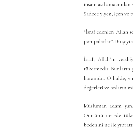
insanı asıl amacından 
Sadece yiyen, içen ve t
“İsraf edenleri Allah 
pompalarlar”. Bu şeyta
İsraf, Allah”ın verd
tüketmedir. Bunların g
haramdır. O halde, yin
değerleri ve onların m
Müslüman adam şuna 
Ömrünü nerede tükett
bedenini ne ile yıpratt