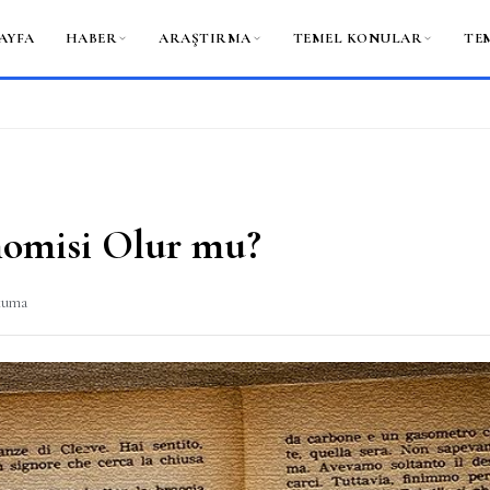
AYFA
HABER
ARAŞTIRMA
TEMEL KONULAR
TE
nomisi Olur mu?
kuma