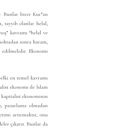
ir. Bunlar birer Kur”an
, tayyib olanlar helal,
 hoş” kavramı “helal ve
r noktadan sonra haram,
l edilmelidir. Ekonomi
belki en temel kavramı
alist ekonomi ile İslam
 kapitalist ekonominin
z, pazarlama olmadan
timi artırmaktır, onu
leler çıkarır. Bunlar da