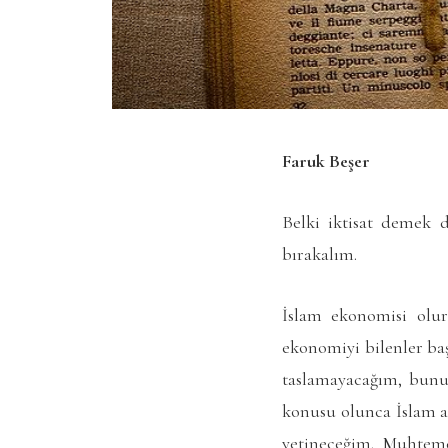
Faruk Beşer
Belki iktisat demek
bırakalım.
İslam ekonomisi olur
ekonomiyi bilenler baş
taslamayacağım, bunu 
konusu olunca İslam ad
yetineceğim. Muhteme