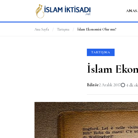
ANAS
Ana Sayfa
/
Tartışma
/
İslam Ekonomisi Olur mu?
TARTIŞMA
İslam Eko
Editör
2 Aralık 2017
4 dk o