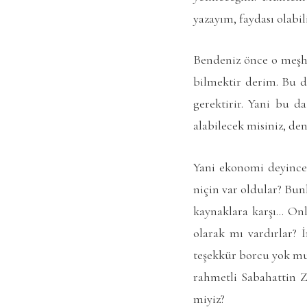
yazayım, faydası olabili
Bendeniz önce o meşhur 
bilmektir derim. Bu d
gerektirir. Yani bu d
alabilecek misiniz, den
Yani ekonomi deyince 
niçin var oldular? Bun
kaynaklara karşı… Onl
olarak mı vardırlar? İ
teşekkür borcu yok mu
rahmetli Sabahattin 
miyiz?