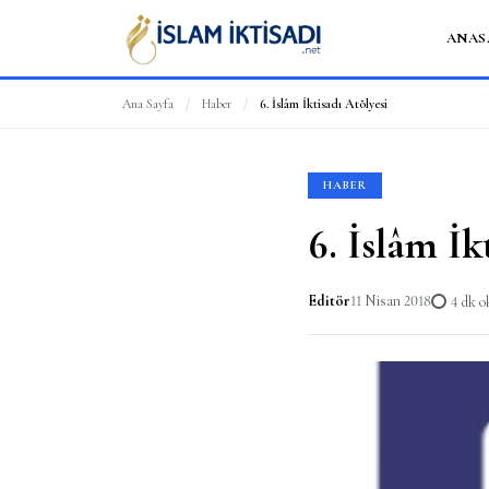
ANAS
Ana Sayfa
/
Haber
/
6. İslâm İktisadı Atölyesi
HABER
6. İslâm İk
Editör
11 Nisan 2018
4 dk 