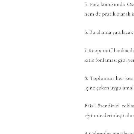
5. Faiz konusunda Os
hem de pratik olarak is
6. Bu alanda yapılacak 
7. Kooperatif bankacıl
kitle fonlaması gibi y
8. Toplumun her kesim
içine çeken uygulamala
Faizi özendirici rekl
eğitimle derinleştirilm
9. Çalışanlar maaşları