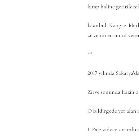
kitap haline getirilece
İstanbul Kongre Merke
zirvenin en umut veren
**
2017 yılında Sakarya’da
Zirve sonunda faizin o
O bildirgede yer alan 
1. Faiz sadece sorunlu r