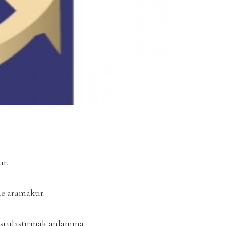
r.
de aramaktır.
eşrulaştırmak anlamına