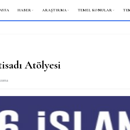
AYFA
HABER
ARAŞTIRMA
TEMEL KONULAR
TE
tisadı Atölyesi
okuma