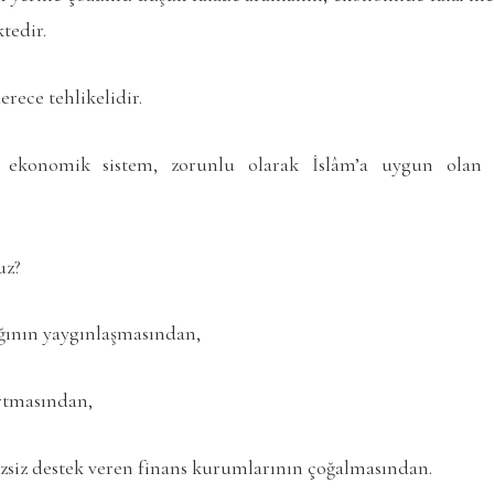
tedir.
rece tehlikelidir.
ekonomik sistem, zorunlu olarak İslâm’a uygun olan f
uz?
ığının yaygınlaşmasından,
artmasından,
izsiz destek veren finans kurumlarının çoğalmasından.