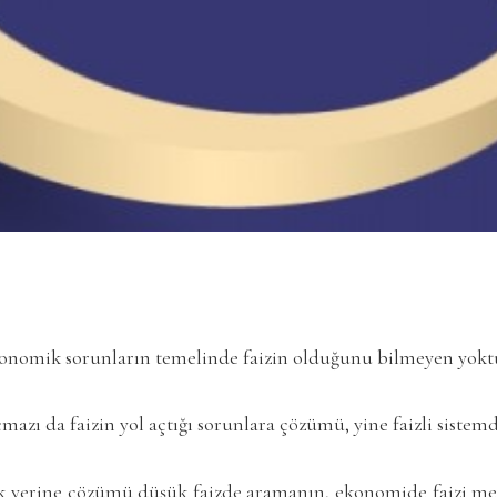
omik sorunların temelinde faizin olduğunu bilmeyen yoktu
zı da faizin yol açtığı sorunlara çözümü, yine faizli sistem
ak yerine çözümü düşük faizde aramanın, ekonomide faizi m