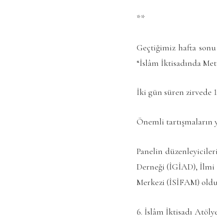
**
Geçtiğimiz hafta sonu
“İslâm İktisadında Met
İki gün süren zirvede 1
Önemli tartışmaların y
Panelin düzenleyiciler
Derneği (İGİAD), İlmi
Merkezi (İSİFAM) oldu
6. İslâm İktisadı Atöly