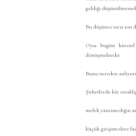
geldiği düşünülmemek
Bu düşünce tarzı son de
Oysa bugün küresel 
dönüşmektedir.
Bunu nereden anlıyor
Şirketlerde kâr ortakl
melek yatırımcılığın 
küçük girişimcilere fa