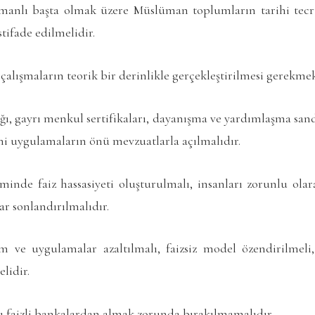
manlı başta olmak üzere Müslüman toplumların tarihi tec
tifade edilmelidir.
çalışmaların teorik bir derinlikle gerçekleştirilmesi gerekmek
ığı, gayrı menkul sertifikaları, dayanışma ve yardımlaşma sand
eni uygulamaların önü mevzuatlarla açılmalıdır.
inde faiz hassasiyeti oluşturulmalı, insanları zorunlu olara
r sonlandırılmalıdır.
am ve uygulamalar azaltılmalı, faizsiz model özendirilmeli,
elidir.
nı faizli bankalardan almak zorunda bırakılmamalıdır.