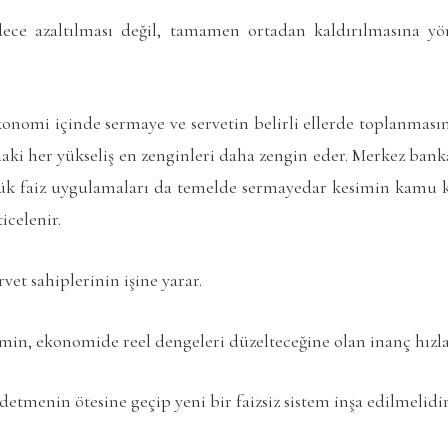
ece azaltılması değil, tamamen ortadan kaldırılmasına yö
konomi içinde sermaye ve servetin belirli ellerde toplanması
ndaki her yükseliş en zenginleri daha zengin eder. Merkez ban
k faiz uygulamaları da temelde sermayedar kesimin kamu ka
icelenir.
rvet sahiplerinin işine yarar.
temin, ekonomide reel dengeleri düzelteceğine olan inanç hızl
detmenin ötesine geçip yeni bir faizsiz sistem inşa edilmelidir