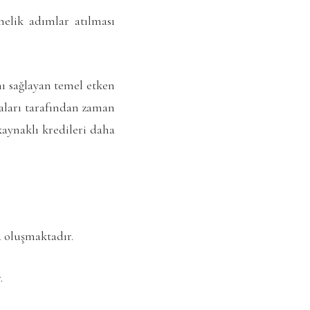
nelik adımlar atılması
nı sağlayan temel etken
kaları tarafından zaman
ynaklı kredileri daha
a oluşmaktadır.
.