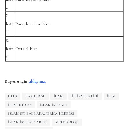
a
7.
haft
Para, kredi ve faiz
a
8.
haft
Ortaklıklar
a
Başvuru için
tıklayınız.
DERS
FARUK BAL
IKAM
İKTISAT TARIHI
ILEM
İLEM İHTISAS
ISLAM IKTISADI
İSLAM İKTISADI ARAŞTIRMA MERKEZI
İSLAM İKTISAT TARIHI
METODOLOJI