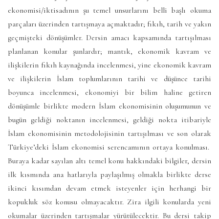
ekonomisi/iktisadının şu temel unsurlarını belli başlı okuma
parçaları üzerinden tartışmaya açmaktadır; fıkıh, tarih ve yakın
geçmişteki dönüşümler. Dersin amacı kapsamında tartışılması
planlanan konular şunlardır; mantık, ekonomik kavram ve
ilişkilerin fıkıh kaynağında incelenmesi, yine ekonomik kavram
ve ilişkilerin İslam toplumlarının tarihi ve düşünce tarihi
boyunca incelenmesi, ekonomiyi bir bilim haline getiren
dönüşümle birlikte modern İslam ekonomisinin oluşumunun ve
bugün geldiği noktanın incelenmesi, geldiği nokta itibariyle
İslam ekonomisinin metodolojisinin tartışılması ve son olarak
Türkiye’deki İslam ekonomisi serencamının ortaya konulması.
Buraya kadar sayılan altı temel konu hakkındaki bilgiler, dersin
ilk kısmında ana hatlarıyla paylaşılmış olmakla birlikte derse
ikinci kısımdan devam etmek isteyenler için herhangi bir
kopukluk söz konusu olmayacaktır. Zira ilgili konularda yeni
okumalar üzerinden tartışmalar yürütülecektir. Bu dersi takip