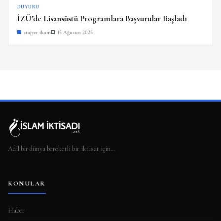
DUYURU
İZÜ’de Lisansüstü Programlara Başvurular Başladı
stajyer ikam
15 Ağustos 2025
Adil bir dünya bereketli bir iktisat için…
KONULAR
Haber