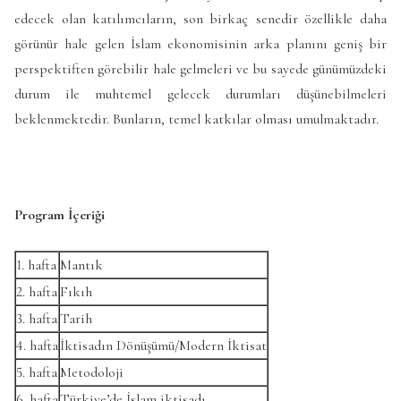
edecek olan katılımcıların, son birkaç senedir özellikle daha
görünür hale gelen İslam ekonomisinin arka planını geniş bir
perspektiften görebilir hale gelmeleri ve bu sayede günümüzdeki
durum ile muhtemel gelecek durumları düşünebilmeleri
beklenmektedir. Bunların, temel katkılar olması umulmaktadır.
Program İçeriği
1. hafta
Mantık
2. hafta
Fıkıh
3. hafta
Tarih
4. hafta
İktisadın Dönüşümü/Modern İktisat
5. hafta
Metodoloji
6. hafta
Türkiye’de İslam iktisadı