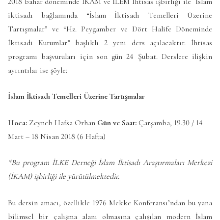
2018 bahar döneminde İKAM ve İLEM İhtisas işbirliği ile İslam
iktisadı bağlamında “İslam İktisadı Temelleri Üzerine
Tartışmalar” ve “Hz. Peygamber ve Dört Halife Döneminde
İktisadi Kurumlar” başlıklı 2 yeni ders açılacaktır. İhtisas
programı başvuruları için son gün 24 Şubat. Derslere ilişkin
ayrıntılar ise şöyle:
İslam İktisadı Temelleri Üzerine Tartışmalar
Hoca:
Zeyneb Hafsa Orhan
Gün ve Saat:
Çarşamba, 19.30 / 14
Mart – 18 Nisan 2018 (6 Hafta)
*Bu program İLKE Derneği İslam İktisadı Araştırmaları Merkezi
(İKAM) işbirliği ile yürütülmektedir.
Bu dersin amacı, özellikle 1976 Mekke Konferansı’ndan bu yana
bilimsel bir çalışma alanı olmasına çalışılan modern İslam