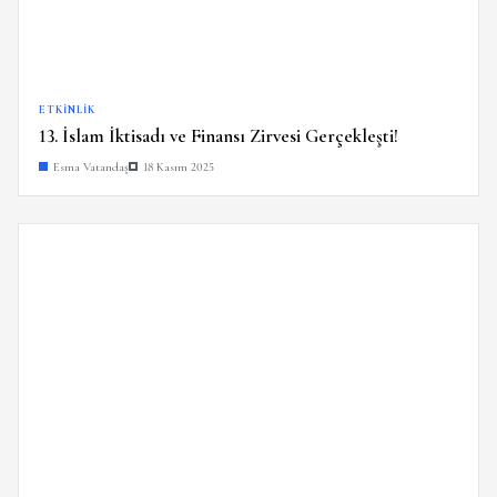
ETKINLIK
13. İslam İktisadı ve Finansı Zirvesi Gerçekleşti!
Esma Vatandaş
18 Kasım 2025