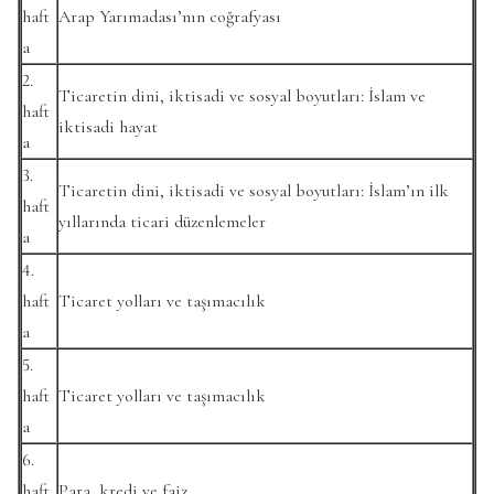
haft
Arap Yarımadası’nın coğrafyası
a
2.
Ticaretin dini, iktisadi ve sosyal boyutları: İslam ve
haft
iktisadi hayat
a
3.
Ticaretin dini, iktisadi ve sosyal boyutları: İslam’ın ilk
haft
yıllarında ticari düzenlemeler
a
4.
haft
Ticaret yolları ve taşımacılık
a
5.
haft
Ticaret yolları ve taşımacılık
a
6.
haft
Para, kredi ve faiz