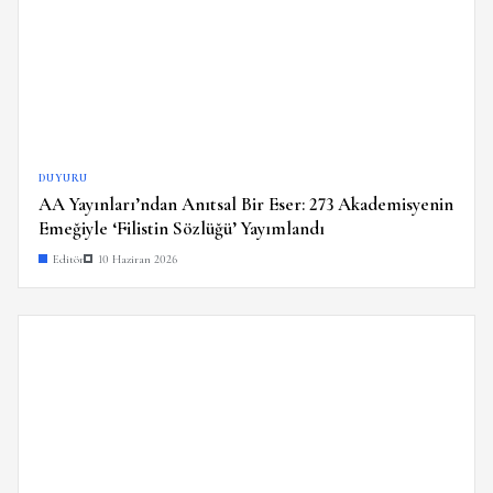
DUYURU
AA Yayınları’ndan Anıtsal Bir Eser: 273 Akademisyenin
Emeğiyle ‘Filistin Sözlüğü’ Yayımlandı
Editör
10 Haziran 2026