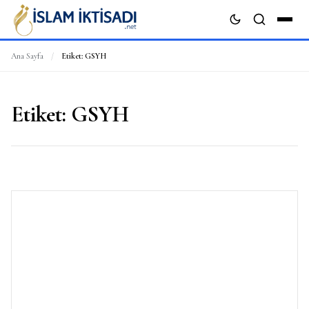
Ana Sayfa
/
Etiket:
GSYH
ARA
Etiket:
GSYH