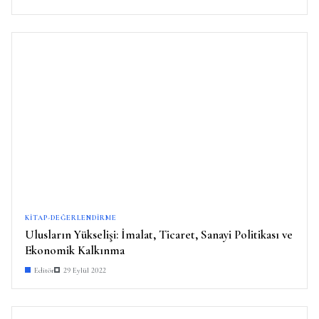
KITAP-DEĞERLENDIRME
Ulusların Yükselişi: İmalat, Ticaret, Sanayi Politikası ve
Ekonomik Kalkınma
Editör
29 Eylül 2022