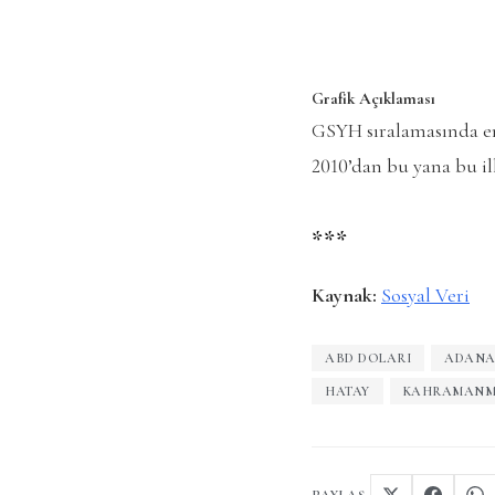
Grafik Açıklaması
GSYH sıralamasında en 
2010’dan bu yana bu il
***
Kaynak:
Sosyal Veri
ABD DOLARI
ADAN
HATAY
KAHRAMANM
PAYLAŞ