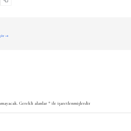
 gör →
anmayacak.
Gerekli alanlar
*
ile işaretlenmişlerdir