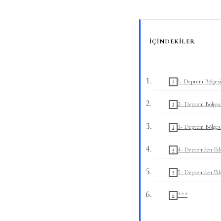
İÇINDEKILER
1- Deprem Bölges
2- Deprem Bölges
3- Deprem Bölges
4- Depremden Etk
5- Depremden Etk
***