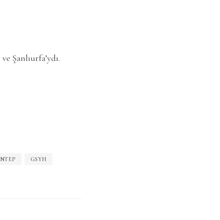
ve Şanlıurfa’ydı.
NTEP
GSYH