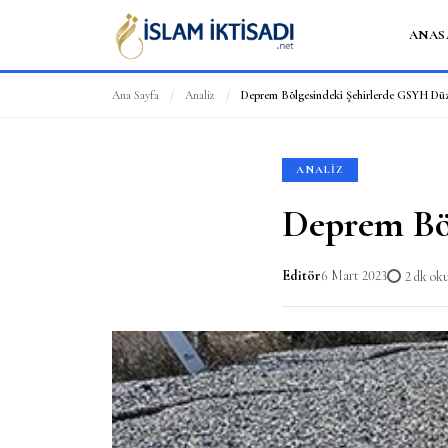
ANAS
Ana Sayfa
/
Analiz
/
Deprem Bölgesindeki Şehirlerde GSYH Düz
ANALIZ
Deprem Bö
Editör
6 Mart 2023
2 dk o