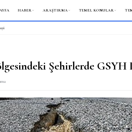
AYFA
HABER
ARAŞTIRMA
TEMEL KONULAR
TE
eyi
lgesindeki Şehirlerde GSYH 
kuma