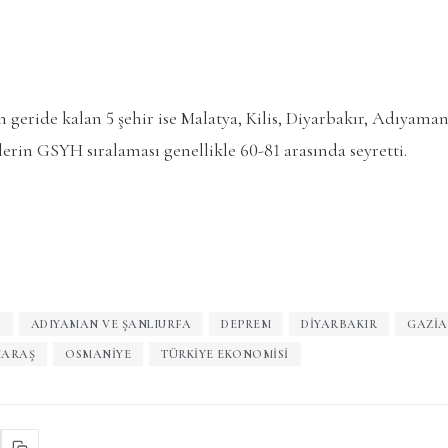
geride kalan 5 şehir ise Malatya, Kilis, Diyarbakır, Adıyaman 
lerin GSYH sıralaması genellikle 60-81 arasında seyretti.
A
ADIYAMAN VE ŞANLIURFA
DEPREM
DIYARBAKIR
GAZIA
ARAŞ
OSMANIYE
TÜRKIYE EKONOMISI