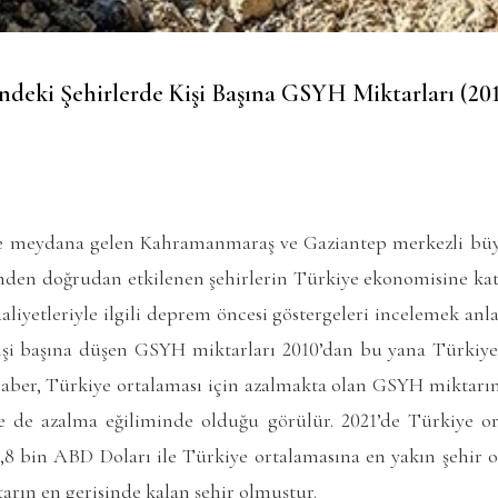
ndeki Şehirlerde Kişi Başına GSYH Miktarları (20
de meydana gelen Kahramanmaraş ve Gaziantep merkezli büy
remden doğrudan etkilenen şehirlerin Türkiye ekonomisine kat
aliyetleriyle ilgili deprem öncesi göstergeleri incelemek anla
işi başına düşen GSYH miktarları 2010’dan bu yana Türkiye
raber, Türkiye ortalaması için azalmakta olan GSYH miktarı
de de azalma eğiliminde olduğu görülür. 2021’de Türkiye 
7,8 bin ABD Doları ile Türkiye ortalamasına en yakın şehir 
arın en gerisinde kalan şehir olmuştur.