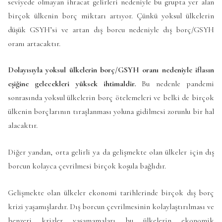
seviyede olmayan ihracat gelirleri nedeniyle bu grupta yer alan
birçok ülkenin borç miktarı artıyor. Çünkü yoksul ülkelerin
düşük GSYH’si ve artan dış borcu nedeniyle dış borç/GSYH
oranı artacaktır.
Dolayısıyla yoksul ülkelerin borç/GSYH oranı nedeniyle iflasın
eşiğine gelecekleri yüksek ihtimaldir.
Bu nedenle pandemi
sonrasında yoksul ülkelerin borç ötelemeleri ve belki de birçok
ülkenin borçlarının tıraşlanması yoluna gidilmesi zorunlu bir hal
alacaktır.
Diğer yandan, orta gelirli ya da gelişmekte olan ülkeler için dış
borcun kolayca çevrilmesi birçok koşula bağlıdır.
Gelişmekte olan ülkeler ekonomi tarihlerinde birçok dış borç
krizi yaşamışlardır. Dış borcun çevrilmesinin kolaylaştırılması ve
benzeri krizler yaşamamaları bu ülkelerin ekonomik