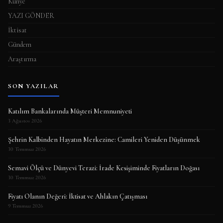
Künye
YAZI GÖNDER
İktisat
Gündem
Araştırma
SON YAZILAR
Katılım Bankalarında Müşteri Memnuniyeti
3 Ağustos 2026
Şehrin Kalbinden Hayatın Merkezine: Camileri Yeniden Düşünmek
30 Temmuz 2026
Semavi Ölçü ve Dünyevi Terazi: İrade Kesişiminde Fiyatların Doğası
30 Temmuz 2026
Fiyatı Olanın Değeri: İktisat ve Ahlakın Çatışması
9 Temmuz 2026