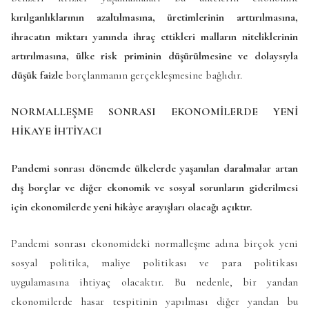
kırılganlıklarının azaltılmasına, üretimlerinin arttırılmasına,
ihracatın miktarı yanında ihraç ettikleri malların niteliklerinin
artırılmasına, ülke risk priminin düşürülmesine ve dolaysıyla
düşük faizle
borçlanmanın gerçekleşmesine bağlıdır.
NORMALLEŞME SONRASI EKONOMİLERDE YENİ
HİKAYE İHTİYACI
Pandemi sonrası dönemde ülkelerde yaşanılan daralmalar artan
dış borçlar ve diğer ekonomik ve sosyal sorunların giderilmesi
için ekonomilerde yeni hikâye arayışları olacağı açıktır.
Pandemi sonrası ekonomideki normalleşme adına birçok yeni
sosyal politika, maliye politikası ve para politikası
uygulamasına ihtiyaç olacaktır. Bu nedenle, bir yandan
ekonomilerde hasar tespitinin yapılması diğer yandan bu