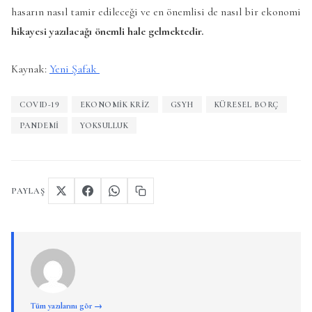
hasarın nasıl tamir edileceği ve en önemlisi de nasıl bir ekonomi
hikayesi yazılacağı önemli hale gelmektedir.
Kaynak:
Yeni Şafak
COVID-19
EKONOMIK KRIZ
GSYH
KÜRESEL BORÇ
PANDEMI
YOKSULLUK
PAYLAŞ
Tüm yazılarını gör →