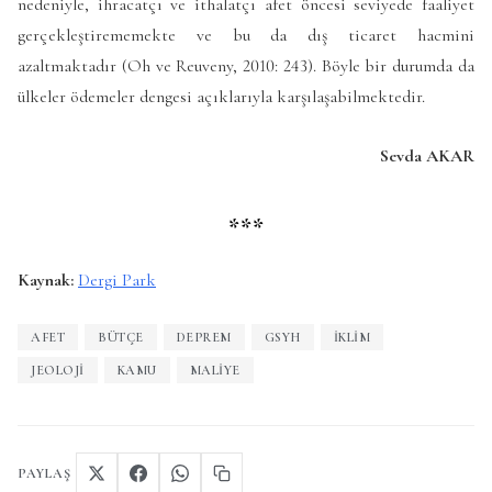
nedeniyle, ihracatçı ve ithalatçı afet öncesi seviyede faaliyet
gerçekleştirememekte ve bu da dış ticaret hacmini
azaltmaktadır (Oh ve Reuveny, 2010: 243). Böyle bir durumda da
ülkeler ödemeler dengesi açıklarıyla karşılaşabilmektedir.
Sevda AKAR
***
Kaynak:
Dergi Park
AFET
BÜTÇE
DEPREM
GSYH
IKLIM
JEOLOJI
KAMU
MALIYE
PAYLAŞ