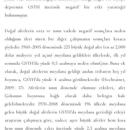
depremin GSYH üzerinde negatif bir etki yarattığı)
bulunmuştur.
Doğal afetlerin orta ve uzun vadede negatif sonuçlara neden
olduğunu ileri süren bir diğer çalışmanın sonuçları kısaca
şöyledir: 1960–2005 döneminde 225 büyük doğal afet (en az 2,000
dolar maliyete yol açan) meydana geldikleri ülkelerde, ilk yıl
sonunda GSYH’da yüzde 0,5 azalmaya neden olmuĢtur. Buna ek
olarak, doğal afetlerin meydana geldiği andan itibaren beş yıl
boyunca, GSYH’da yüzde 4 azalma görülmektedir (Hochrainer,
2009: 17). Afetlerin uzun dönemde olumsuz etkileri, afet
Ģokunun boyutuna bağlı olarak daha belirgin hale
gelebilmektedir. 1970–2008 döneminde 196 ülkede meydana
gelen büyük doğal afetlerin GSYH’da meydana getirdiği etkiyi
araştıran çalışmaya göre, sadece aşırı büyük afetler hem kısa
hem uzun dönemde çıktı üzerinde yüzde 2,3 azalma meydana