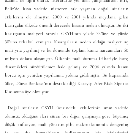
azalma ile ilgili olarak literatürde yer alan çalışmalardan biri,
Beliz’de kısa vadede nispeten sık yaşanan doğal afetlerin
etkilerini ele almıştır. 2000 ve 2001 yılında meydana gelen
kasırgalar ülkede önemli derecede hasara neden olmuştur. Bu iki
kasırganın maliyeti sırayla GSYH’nın yüzde 33’üne ve yüzde
30’una tekabül etmiştir. Kasırgaların neden olduğu maliyet üç
mali yıla yayılmış ve bu dönemde toplam kamu harcamaları 50
milyon dolara ulaşmıştır. Ülkenin mali durumu itibariyle borç
dinamikleri sürdürülemez hale gelmiş ve 2006 yılında kamu
borcu için yeniden yapılanma yoluna gidilmiştir. Bu kapsamda
ülke, Dünya Bankası’nın desteklediği Karayip Afet Risk Sigorta
Kurumuna üye olmuştur.
Doğal afetlerin GSYH üzerindeki etkilerinin uzun vadede
olumsuz olduğunu ileri süren bir diğer çalışmaya göre büyüme;
düşük enflasyon, mali yönetim gibi makroekonomik dengenin;
iç ve dış kaynakların kullanımının bir birleşimini