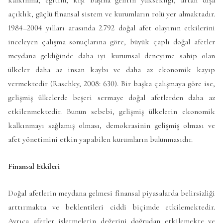
kalkınma, eğitim, kişi başına gelirin yüksekliği, artan dışa
açıklık, güçlü finansal sistem ve kurumların rolü yer almaktadır.
1984–2004 yılları arasında 2.792 doğal afet olayının etkilerini
inceleyen çalışma sonuçlarına göre, büyük çaplı doğal afetler
meydana geldiğinde daha iyi kurumsal deneyime sahip olan
ülkeler daha az insan kaybı ve daha az ekonomik kayıp
vermektedir (Raschky, 2008: 630). Bir başka çalışmaya göre ise,
gelişmiş ülkelerde beşeri sermaye doğal afetlerden daha az
etkilenmektedir. Bunun sebebi, gelişmiş ülkelerin ekonomik
kalkınmayı sağlamış olması, demokrasinin gelişmiş olması ve
afet yönetimini etkin yapabilen kurumların bulunmasıdır.
Finansal Etkileri
Doğal afetlerin meydana gelmesi finansal piyasalarda belirsizliği
arttırmakta ve beklentileri ciddi biçimde etkilemektedir.
Ayrıca afetler işletmelerin değerini doğrudan etkilemekte ve