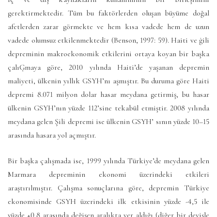
gerektirmektedir. Tüm bu faktörlerden oluşan büyüme doğal
afetlerden zarar görmekte ve hem kısa vadede hem de uzun
vadede olumsuz etkilenmektedir (Benson, 1997: 59). Haiti ve ġili
depreminin makroekonomik etkilerini ortaya koyan bir başka
çalıĢmaya göre, 2010 yılında Haiti’de yaşanan depremin
maliyeti, ülkenin yıllık GSYH’nı aşmıştır. Bu duruma göre Haiti
depremi 8.071 milyon dolar hasar meydana getirmiş, bu hasar
ülkenin GSYH’nın yüzde 112’sine tekabül etmiştir. 2008 yılında
meydana gelen Şili depremi ise ülkenin GSYH’ sının yüzde 10–15
arasında hasara yol açmıştır.
Bir başka çalışmada ise, 1999 yılında Türkiye’de meydana gelen
Marmara depreminin ekonomi üzerindeki etkileri
araştırılmıştır. Çalışma sonuçlarına göre, depremin Türkiye
ekonomisinde GSYH üzerindeki ilk etkisinin yüzde -4,5 ile
yüzde +0,8 arasında değişen aralıkta yer aldığı (diğer bir deyişle