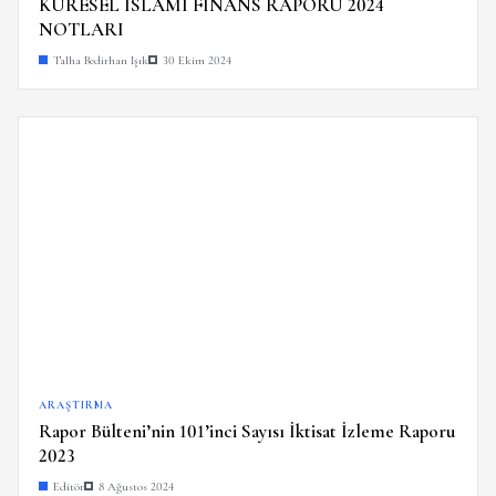
KÜRESEL İSLAMİ FİNANS RAPORU 2024
NOTLARI
Talha Bedirhan Işık
30 Ekim 2024
ARAŞTIRMA
Rapor Bülteni’nin 101’inci Sayısı İktisat İzleme Raporu
2023
Editör
8 Ağustos 2024