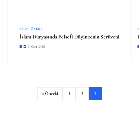
KITAP-ÖNERI
İslâm Dünyasında Felsefî Düşüncenin Serüveni
4 Mart 2020
« Önceki
1
2
3