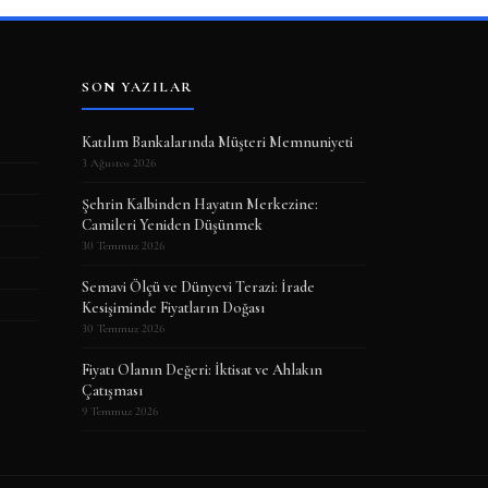
SON YAZILAR
Katılım Bankalarında Müşteri Memnuniyeti
3 Ağustos 2026
Şehrin Kalbinden Hayatın Merkezine:
Camileri Yeniden Düşünmek
30 Temmuz 2026
Semavi Ölçü ve Dünyevi Terazi: İrade
Kesişiminde Fiyatların Doğası
30 Temmuz 2026
Fiyatı Olanın Değeri: İktisat ve Ahlakın
Çatışması
9 Temmuz 2026