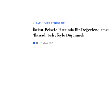
KITAP-DEĞERLENDIRME
İktisat-Felsefe Hattında Bir Değerlendirme:
‘İktisadı Felsefeyle Düşünmek’
17 Mart 2020
Y
a
z
ı
s