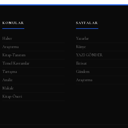
KONULAR
SAYFALAR
Haber
Yazarlar
Araştırma
Künye
Kitap-Tanıtım
YAZI GÖNDER
Temel Kavramlar
İktisat
Tartışma
Gündem
Analiz
Araştırma
Makale
Kitap-Öneri