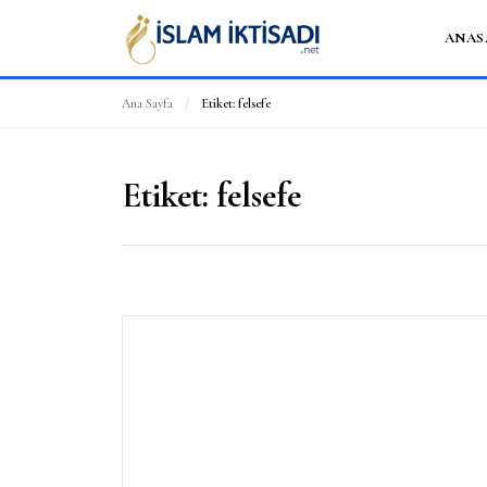
ANAS
Ana Sayfa
/
Etiket:
felsefe
Etiket:
felsefe