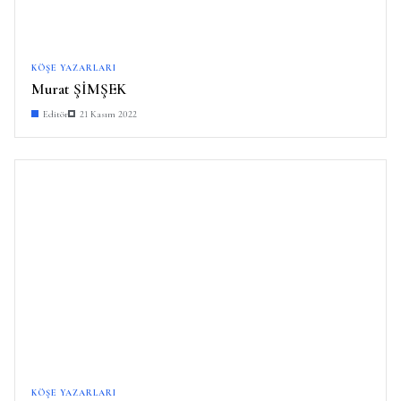
KÖŞE YAZARLARI
Murat ŞİMŞEK
Editör
21 Kasım 2022
KÖŞE YAZARLARI