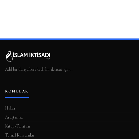
Adil bir dünya bereketli bir iktisat için…
KONULAR
Haber
Araştırma
Kitap-Tanıtım
Temel Kavramlar