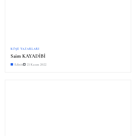
KÖŞE YAZARLARI
Saim KAYADİBİ
Editör
21 Kasım 2022