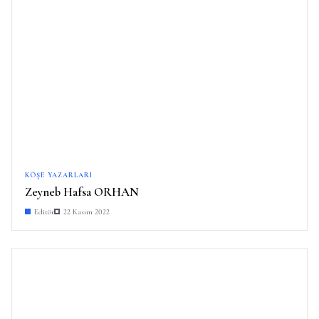
KÖŞE YAZARLARI
Zeyneb Hafsa ORHAN
Editör
22 Kasım 2022