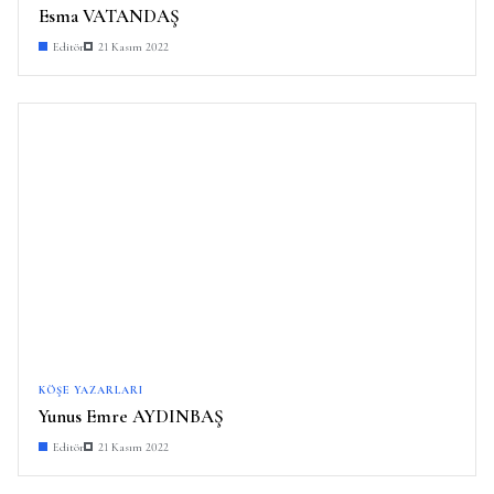
Esma VATANDAŞ
Editör
21 Kasım 2022
KÖŞE YAZARLARI
Yunus Emre AYDINBAŞ
Editör
21 Kasım 2022