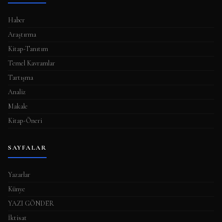
m
a
Haber
s
Araştırma
ı
Kitap-Tanıtım
Temel Kavramlar
Tartışma
Analiz
Makale
Kitap-Öneri
SAYFALAR
Yazarlar
Künye
YAZI GÖNDER
İktisat