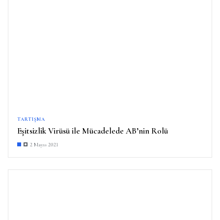
TARTIŞMA
Eşitsizlik Virüsü ile Mücadelede AB’nin Rolü
2 Mayıs 2021