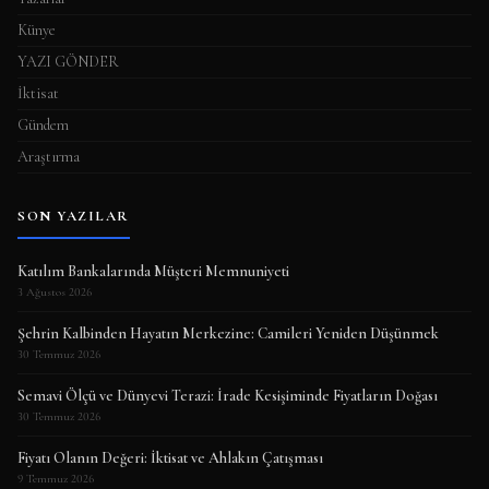
Künye
YAZI GÖNDER
İktisat
Gündem
Araştırma
SON YAZILAR
Katılım Bankalarında Müşteri Memnuniyeti
3 Ağustos 2026
Şehrin Kalbinden Hayatın Merkezine: Camileri Yeniden Düşünmek
30 Temmuz 2026
Semavi Ölçü ve Dünyevi Terazi: İrade Kesişiminde Fiyatların Doğası
30 Temmuz 2026
Fiyatı Olanın Değeri: İktisat ve Ahlakın Çatışması
9 Temmuz 2026