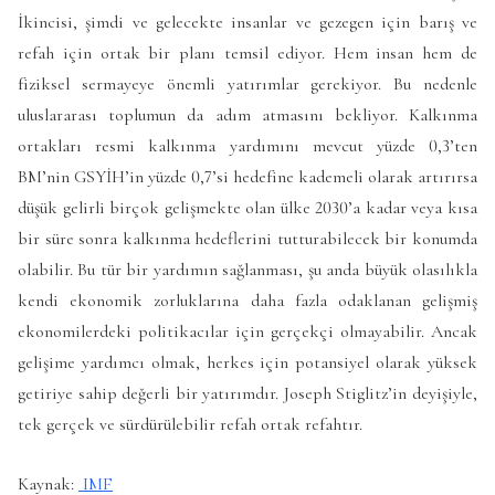
İkincisi, şimdi ve gelecekte insanlar ve gezegen için barış ve
refah için ortak bir planı temsil ediyor. Hem insan hem de
fiziksel sermayeye önemli yatırımlar gerekiyor. Bu nedenle
uluslararası toplumun da adım atmasını bekliyor. Kalkınma
ortakları resmi kalkınma yardımını mevcut yüzde 0,3’ten
BM’nin GSYİH’in yüzde 0,7’si hedefine kademeli olarak artırırsa
düşük gelirli birçok gelişmekte olan ülke 2030’a kadar veya kısa
bir süre sonra kalkınma hedeflerini tutturabilecek bir konumda
olabilir. Bu tür bir yardımın sağlanması, şu anda büyük olasılıkla
kendi ekonomik zorluklarına daha fazla odaklanan gelişmiş
ekonomilerdeki politikacılar için gerçekçi olmayabilir. Ancak
gelişime yardımcı olmak, herkes için potansiyel olarak yüksek
getiriye sahip değerli bir yatırımdır. Joseph Stiglitz’in deyişiyle,
tek gerçek ve sürdürülebilir refah ortak refahtır.
Kaynak:
IMF