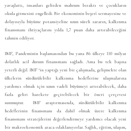
yavaşlattı, insanları gelirden mahrum bıraktı ve çocukların
okula gitmesini engelledi. Bir ekonominin beşerî sermayesine ve
dolayısıyla büyüme potansiyeline uzun süreli zararın, kalkınma
finansmanı ihtiyaçlarını yılda 1,7 puan daha artırabileceğini
tahmin ediliyor.
IMF, Pandeminin başlamasından bu yana 86 ülkeye 110 milyar
dolarlık acil durum finansmanı sağladı. Ama bu tek başına
yeterli değil. IMF ‘in yaptığı yeni bir çalışmada, gelişmekte olan
ülkelerin sürdürülebilir kalkınma hedeflerine ulaşmalarına
yardımcı olmak için uzun vadeli büyümeyi artırabilecek, daha
fazla geliri harekete geçirebilecek bir öneri çerçevesi
sunmuştur. IMF araştırmasında, sürdürülebilir kalkınma
hedeflerinin finansmanı da dahil olmak üzere kalkınma
finansmanı stratejilerini değerlendirmeye yardımcı olacak yeni
bir makroekonomik araca odaklanıyorlar. Sağlık, eğitim, ulaşım,