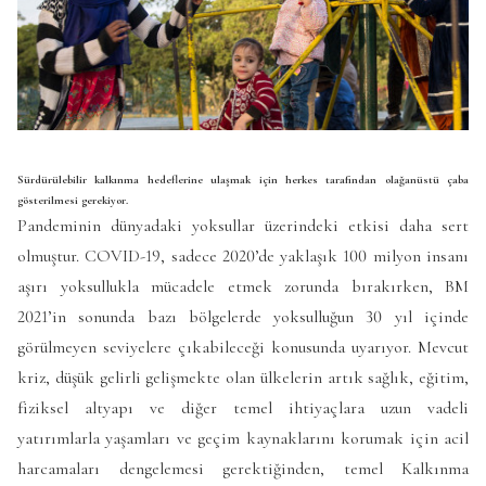
Sürdürülebilir kalkınma hedeflerine ulaşmak için herkes tarafından olağanüstü çaba
gösterilmesi gerekiyor.
Pandeminin dünyadaki yoksullar üzerindeki etkisi daha sert
olmuştur. COVID-19, sadece 2020’de yaklaşık 100 milyon insanı
aşırı yoksullukla mücadele etmek zorunda bırakırken, BM
2021’in sonunda bazı bölgelerde yoksulluğun 30 yıl içinde
görülmeyen seviyelere çıkabileceği konusunda uyarıyor. Mevcut
kriz, düşük gelirli gelişmekte olan ülkelerin artık sağlık, eğitim,
fiziksel altyapı ve diğer temel ihtiyaçlara uzun vadeli
yatırımlarla yaşamları ve geçim kaynaklarını korumak için acil
harcamaları dengelemesi gerektiğinden, temel Kalkınma