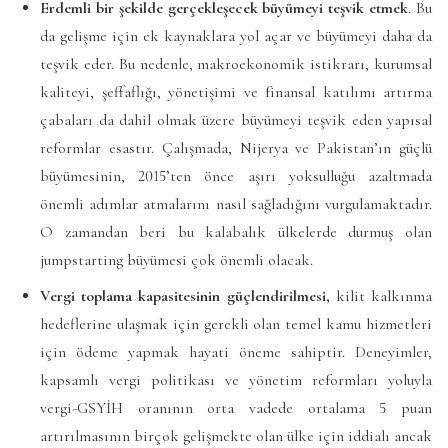
Erdemli bir şekilde gerçekleşecek büyümeyi teşvik etmek
. Bu
da gelişme için ek kaynaklara yol açar ve büyümeyi daha da
teşvik eder. Bu nedenle, makroekonomik istikrarı, kurumsal
kaliteyi, şeffaflığı, yönetişimi ve finansal katılımı artırma
çabaları da dahil olmak üzere büyümeyi teşvik eden yapısal
reformlar esastır. Çalışmada, Nijerya ve Pakistan’ın güçlü
büyümesinin, 2015’ten önce aşırı yoksulluğu azaltmada
önemli adımlar atmalarını nasıl sağladığını vurgulamaktadır.
O zamandan beri bu kalabalık ülkelerde durmuş olan
jumpstarting büyümesi çok önemli olacak.
Vergi toplama kapasitesinin güçlendirilmesi,
kilit kalkınma
hedeflerine ulaşmak için gerekli olan temel kamu hizmetleri
için ödeme yapmak hayati öneme sahiptir. Deneyimler,
kapsamlı vergi politikası ve yönetim reformları yoluyla
vergi-GSYİH oranının orta vadede ortalama 5 puan
artırılmasının birçok gelişmekte olan ülke için iddialı ancak