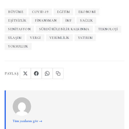
BÜYÜME
COVID-19
EĞITIM
EKONOMI
EŞITSIZLIK
FINANSMAN
İMF
SAĞLIK
SENITASYON
SÜRDÜRÜLEBILIR KALKINMA
TEKNOLOJI
ULAŞIM
VERGI
VERIMLILIK
YATIRIM
YOKSULLUK
PAYLAŞ
Tüm yazılarını gör →