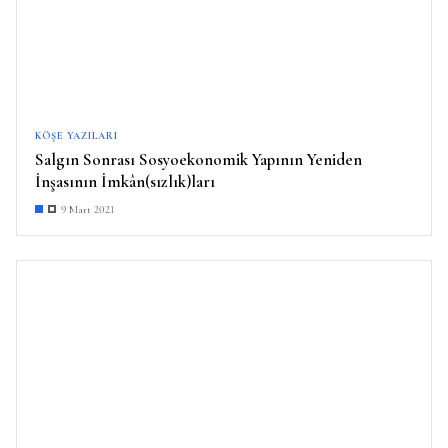
KÖŞE YAZILARI
Salgın Sonrası Sosyoekonomik Yapının Yeniden
İnşasının İmkân(sızlık)ları
9 Mart 2021