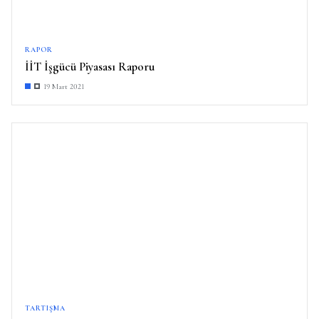
RAPOR
İİT İşgücü Piyasası Raporu
19 Mart 2021
TARTIŞMA