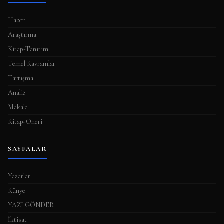
m
a
Haber
s
Araştırma
ı
Kitap-Tanıtım
Temel Kavramlar
Tartışma
Analiz
Makale
Kitap-Öneri
SAYFALAR
Yazarlar
Künye
YAZI GÖNDER
İktisat