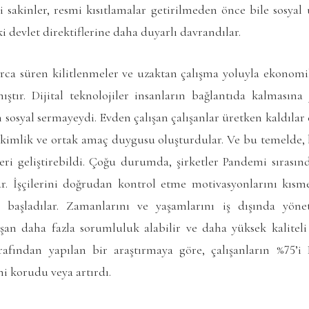
i sakinler, resmi kısıtlamalar getirilmeden önce bile sosya
i devlet direktiflerine daha duyarlı davrandılar.
ca süren kilitlenmeler ve uzaktan çalışma yoluyla ekonom
ştır. Dijital teknolojiler insanların bağlantıda kalmasın
an sosyal sermayeydi. Evden çalışan çalışanlar üretken kaldılar
ak kimlik ve ortak amaç duygusu oluşturdular. Ve bu temelde
ileri geliştirebildi. Çoğu durumda, şirketler Pandemi sırasın
ar. İşçilerini doğrudan kontrol etme motivasyonlarını kısm
 başladılar. Zamanlarını ve yaşamlarını iş dışında yön
ışan daha fazla sorumluluk alabilir ve daha yüksek kaliteli 
afından yapılan bir araştırmaya göre, çalışanların %75’i 
i korudu veya artırdı.