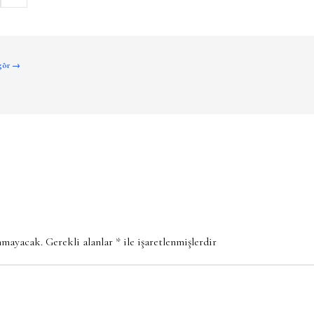
 gör →
anmayacak.
Gerekli alanlar
*
ile işaretlenmişlerdir