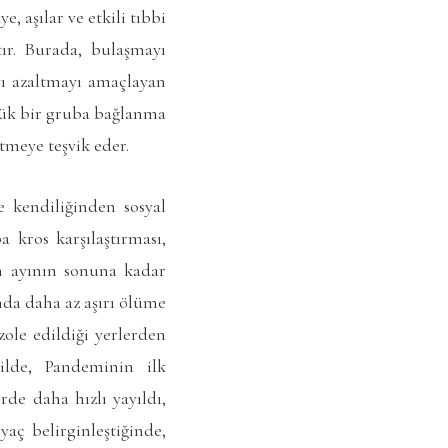
 aşılar ve etkili tıbbi
ır. Burada, bulaşmayı
yı azaltmayı amaçlayan
üyük bir gruba bağlanma
tmeye teşvik eder.
e kendiliğinden sosyal
 kros karşılaştırması,
an ayının sonuna kadar
nda daha az aşırı ölüme
izole edildiği yerlerden
ilde, Pandeminin ilk
de daha hızlı yayıldı,
aç belirginleştiğinde,