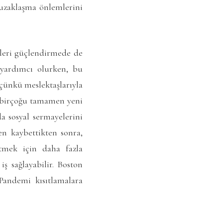
l uzaklaşma önlemlerini
ileri güçlendirmede de
a yardımcı olurken, bu
 çünkü meslektaşlarıyla
, birçoğu tamamen yeni
da sosyal sermayelerini
en kaybettikten sonra,
etmek için daha fazla
iş sağlayabilir. Boston
Pandemi kısıtlamalara