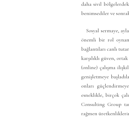
daha sivil bölgelerdek
benimsediler ve sonrak
Sosyal sermaye, aylar
önemli bir rol oynamı
bağlantıları canlı tut
karşılıklı güven, ort
(online) çalışma ilişk
genişletmeye başladıl
onları güçlendirmeye
esneklikle, birçok çal
Consulting Group tar
rağmen üretkenliklerin