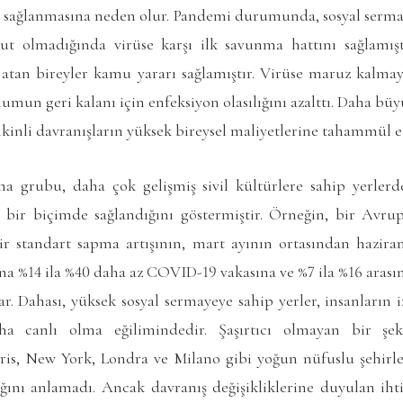
ın sağlanmasına neden olur. Pandemi durumunda, sosyal sermaye,
ut olmadığında virüse karşı ilk savunma hattını sağlamışt
atan bireyler kamu yararı sağlamıştır. Virüse maruz kalma
plumun geri kalanı için enfeksiyon olasılığını azalttı. Daha b
kinli davranışların yüksek bireysel maliyetlerine tahammül e
a grubu, daha çok gelişmiş sivil kültürlere sahip yerlerd
bir biçimde sağlandığını göstermiştir. Örneğin, bir Avrupa
ir standart sapma artışının, mart ayının ortasından hazir
şına %14 ila %40 daha az COVID-19 vakasına ve %7 ila %16 arası
lar. Dahası, yüksek sosyal sermayeye sahip yerler, insanların 
a canlı olma eğilimindedir. Şaşırtıcı olmayan bir şek
aris, New York, Londra ve Milano gibi yoğun nüfuslu şehirler
ını anlamadı. Ancak davranış değişikliklerine duyulan ihtiy