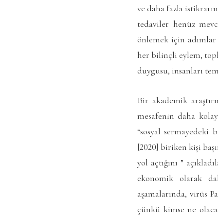
ve daha fazla istikrar
tedaviler henüz mevc
önlemek için adımlar 
her bilinçli eylem, to
duygusu, insanları tem
Bir akademik araştırm
mesafenin daha kolay 
“sosyal sermayedeki b
[2020] biriken kişi ba
yol açtığını ” açıkladı
ekonomik olarak dah
aşamalarında, virüs P
çünkü kimse ne olacağ