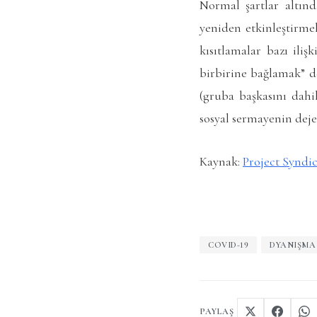
Normal şartlar altında
yeniden etkinleştirme
kısıtlamalar bazı iliş
birbirine bağlamak” ded
(gruba başkasını dahi
sosyal sermayenin deje
Kaynak:
Project Syndi
COVID-19
DYANIŞMA
PAYLAŞ