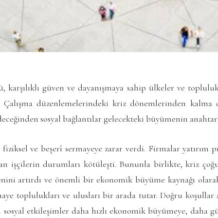
ü, karşılıklı güven ve dayanışmaya sahip ülkeler ve toplul
ti. Çalışma düzenlemelerindeki kriz dönemlerinden kalma d
eğinden sosyal bağlantılar gelecekteki büyümenin anahtarı 
ziksel ve beşerî sermayeye zarar verdi. Firmalar yatırım pro
rılan işçilerin durumları kötüleşti. Bununla birlikte, kriz 
enini artırdı ve önemli bir ekonomik büyüme kaynağı olarak
rmaye toplulukları ve ulusları bir arada tutar. Doğru koşullar 
rlı sosyal etkileşimler daha hızlı ekonomik büyümeye, daha gü