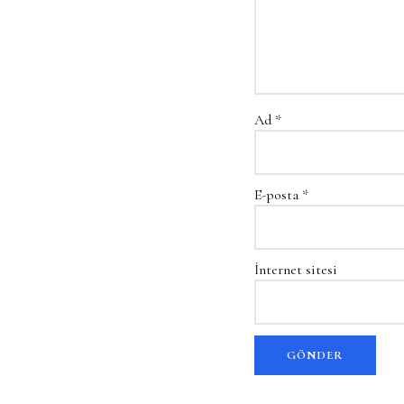
Ad
*
E-posta
*
İnternet sitesi