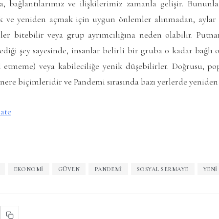
, bağlantılarımız ve ilişkilerimiz zamanla gelişir. Bununla 
k ve yeniden açmak için uygun önlemler alınmadan, aylar 
kiler bitebilir veya grup ayrımcılığına neden olabilir. Putn
iği şey sayesinde, insanlar belirli bir gruba o kadar bağlı ol
l etmeme) veya kabileciliğe yenik düşebilirler. Doğrusu, pop
nere biçimleridir ve Pandemi sırasında bazı yerlerde yeniden 
cate
EKONOMI
GÜVEN
PANDEMI
SOSYAL SERMAYE
YENI