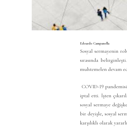
Edoardo Campanella
Sosyal sermayenin rol
sırasında belirginleş
muhtemelen devam edec
COVID-19 pandemisi fi
iptal etti. İşten çıka
sosyal sermaye değişk
bir deyişle, sosyal se
karşılıklı olarak yara