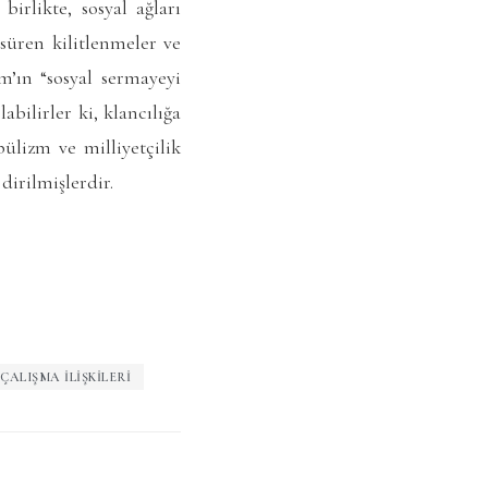
birlikte, sosyal ağları
süren kilitlenmeler ve
am’ın “sosyal sermayeyi
abilirler ki, klancılığa
ülizm ve milliyetçilik
dirilmişlerdir.
 ÇALIŞMA İLIŞKILERI