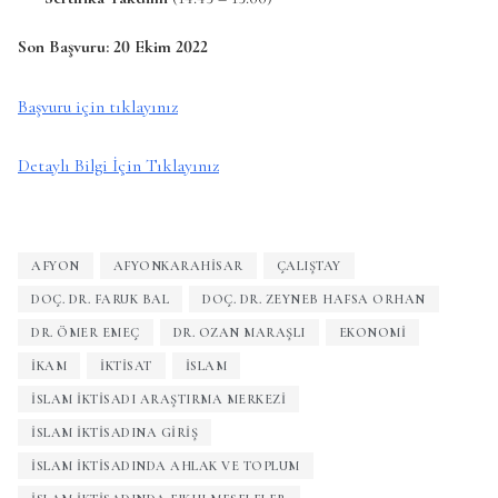
Son Başvuru: 20 Ekim 2022
Başvuru için tıklayınız
Detaylı Bilgi İçin Tıklayınız
AFYON
AFYONKARAHISAR
ÇALIŞTAY
DOÇ. DR. FARUK BAL
DOÇ. DR. ZEYNEB HAFSA ORHAN
DR. ÖMER EMEÇ
DR. OZAN MARAŞLI
EKONOMI
IKAM
İKTISAT
İSLAM
İSLAM İKTISADI ARAŞTIRMA MERKEZI
ISLAM IKTISADINA GIRIŞ
İSLAM İKTISADINDA AHLAK VE TOPLUM