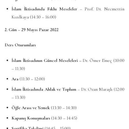
İslam İktisadında Fıkhı Meseleler
– Prof. Dr. Necmettin
Kızılkaya (14:30 – 16:00)
2. Gün – 29 Mayıs Pazar 2022
Ders Oturumları
İslam İktisadının Güncel Meseleleri –
Dr. Ömer Emeç (10:00
– 11:30)
Ara
(11:30 – 12:00)
İslam İktisadında Ahlak ve Toplum
– Dr. Ozan Maraşlı (12:00
– 13:30)
Öğle Arası ve Yemek
(13:30 – 14:30)
Kapanış Konuşmaları
(14:30 – 14:45)
Sertifika Takdimi
(14:45 – 15:00)