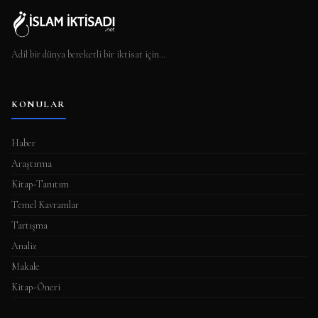
Adil bir dünya bereketli bir iktisat için…
KONULAR
Haber
Araştırma
Kitap-Tanıtım
Temel Kavramlar
Tartışma
Analiz
Makale
Kitap-Öneri