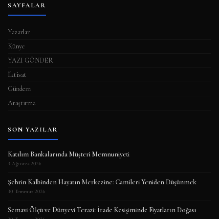
SAYFALAR
Yazarlar
Künye
YAZI GÖNDER
İktisat
Gündem
Araştırma
SON YAZILAR
Katılım Bankalarında Müşteri Memnuniyeti
3 Ağustos 2026
Şehrin Kalbinden Hayatın Merkezine: Camileri Yeniden Düşünmek
30 Temmuz 2026
Semavi Ölçü ve Dünyevi Terazi: İrade Kesişiminde Fiyatların Doğası