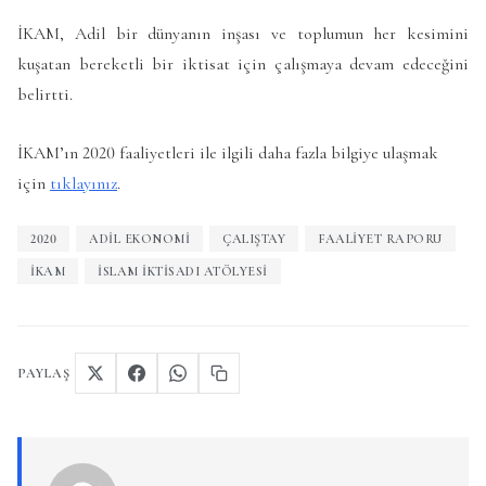
İKAM, Adil bir dünyanın inşası ve toplumun her kesimini
kuşatan bereketli bir iktisat için çalışmaya devam edeceğini
belirtti.
İKAM’ın 2020 faaliyetleri ile ilgili daha fazla bilgiye ulaşmak
için
tıklayınız
.
2020
ADIL EKONOMI
ÇALIŞTAY
FAALIYET RAPORU
IKAM
ISLAM IKTISADI ATÖLYESI
PAYLAŞ