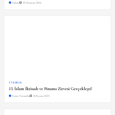
Editör
10 Haziran 2026
ETKINLIK
13. İslam İktisadı ve Finansı Zirvesi Gerçekleşti!
Esma Vatandaş
18 Kasım 2025