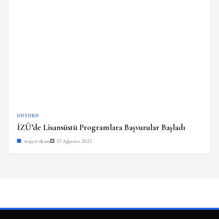
DUYURU
İZÜ’de Lisansüstü Programlara Başvurular Başladı
stajyer ikam
15 Ağustos 2025