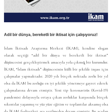
Adil bir dünya, bereketli bir iktisat için çalışıyoruz!
İslam İktisadı Araştırma Merkezi (İKAM), kendine slogan
olarak seçtiği “adil bir dünya ve bereketli bir iktisat”
düşüncesini gerçekleştirmek amacıyla yola çıkmış̧ bir kurumdur.
İKAM, “İslam iktisadı” düşüncesinin külli bir şekilde inşası için
çalışmalar yapmaktadır. 2020 yılı birçok noktada zorlu bir yıl
olsa da İKAM bu zorluğu en iyi şekilde yönetmeye gayret ederek
çalışmalarına devam etmiştir. Yeni tip koronavirüs (Kovid-19)
pandemisi dolayısıyla ortaya çıkan zorluklar karşısında birçok
sıkıntılar yaşanmış ve yüz yüze eğitim ve toplantılar aksamış olsa
da İKAM faaliyetleri ara verilmeden devam etmiştir. Bu açıdan