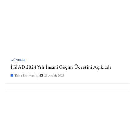
GÜNDEM
İGİAD 2024 Yılı İnsani Geçim Ücretini Açıkladı
Talha Bedirhan Işık
29 Aralık 2023