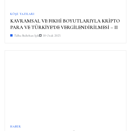
KÖŞE YAZILARI
KAVRAMSAL VE FIKHİ BOYUTLARIYLA KRİPTO
PARA VE TÜRKİYE’DE VERGİLENDİRİLMESİ – II
Talha Bedirhan Işık
10 Ocak 2025
HABER