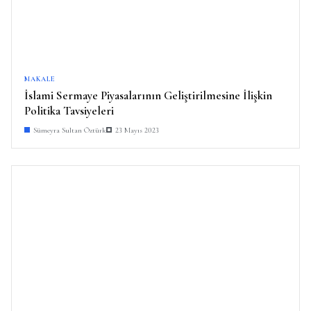
MAKALE
İslami Sermaye Piyasalarının Geliştirilmesine İlişkin
Politika Tavsiyeleri
Sümeyra Sultan Öztürk
23 Mayıs 2023