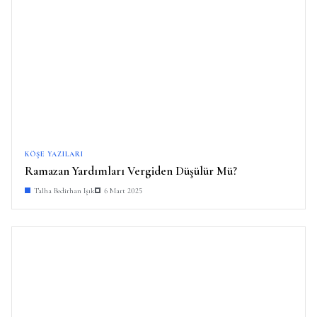
KÖŞE YAZILARI
Ramazan Yardımları Vergiden Düşülür Mü?
Talha Bedirhan Işık
6 Mart 2025