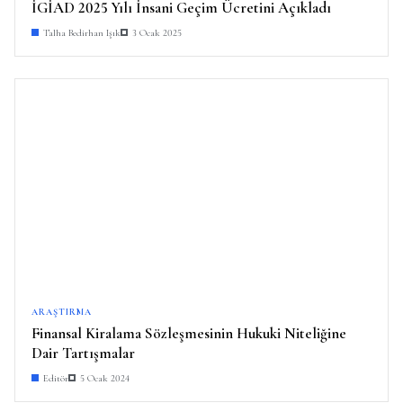
İGİAD 2025 Yılı İnsani Geçim Ücretini Açıkladı
Talha Bedirhan Işık
3 Ocak 2025
ARAŞTIRMA
Finansal Kiralama Sözleşmesinin Hukuki Niteliğine
Dair Tartışmalar
Editör
5 Ocak 2024