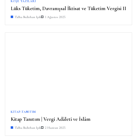
KÖŞE YAZILARI
Lüks Tüketim, Davranışsal İktisat ve Tüketim Vergisi II
Talha Bedirhan Işık
1 Ağustos 2025
KITAP-TANITIM
Kitap Tanıtım | Vergi Adâleti ve İslâm
Talha Bedirhan Işık
2 Haziran 2025