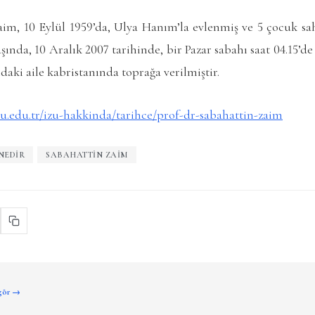
aim, 10 Eylül 1959’da, Ulya Hanım’la evlenmiş ve 5 çocuk sah
ında, 10 Aralık 2007 tarihinde, bir Pazar sabahı saat 04.15’de
daki aile kabristanında toprağa verilmiştir.
zu.edu.tr/izu-hakkinda/tarihce/prof-dr-sabahattin-zaim
NEDIR
SABAHATTIN ZAIM
 gör →