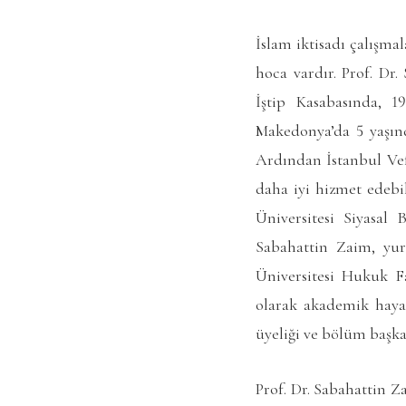
İslam iktisadı çalışma
hoca vardır. Prof. Dr
İştip Kasabasında, 19
Makedonya’da 5 yaşınd
Ardından İstanbul Vefa
daha iyi hizmet edebi
Üniversitesi Siyasal 
Sabahattin Zaim, yu
Üniversitesi Hukuk Fak
olarak akademik hayat
üyeliği ve bölüm başkan
Prof. Dr. Sabahattin Z