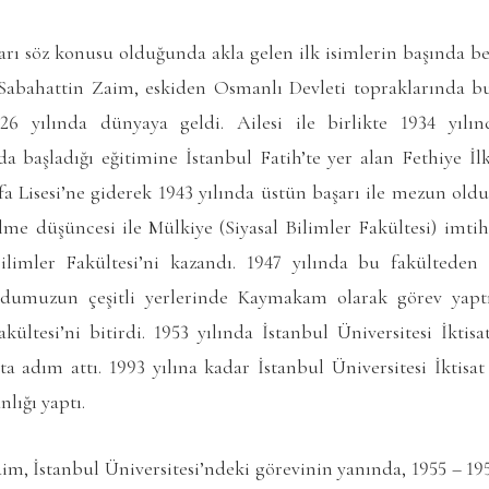
ları söz konusu olduğunda akla gelen ilk isimlerin başında 
. Sabahattin Zaim, eskiden Osmanlı Devleti topraklarında
26 yılında dünyaya geldi. Ailesi ile birlikte 1934 yılınd
a başladığı eğitimine İstanbul Fatih’te yer alan Fethiye İl
 Lisesi’ne giderek 1943 yılında üstün başarı ile mezun oldu
lme düşüncesi ile Mülkiye (Siyasal Bilimler Fakültesi) imti
Bilimler Fakültesi’ni kazandı. 1947 yılında bu fakültede
rdumuzun çeşitli yerlerinde Kaymakam olarak görev yapt
ültesi’ni bitirdi. 1953 yılında İstanbul Üniversitesi İktisa
a adım attı. 1993 yılına kadar İstanbul Üniversitesi İktisat
lığı yaptı.
aim, İstanbul Üniversitesi’ndeki görevinin yanında, 1955 – 19