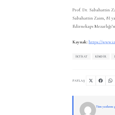
Prof. Dr. Sabahattin Z
Sabahattin Zaim, 81 yaş
Edirnekapı Mezarlığı’n
Kaynak:
https://www.i
İKTISAT
KIMDIR
PAYLAŞ
Tüm yazılarını