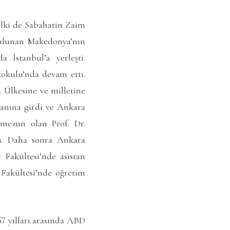
belki de Sabahatin Zaim
 bulunan Makedonya’nın
a İstanbul’a yerleşti.
kokulu’nda devam etti.
. Ülkesine ve milletine
hanına girdi ve Ankara
n mezun olan Prof. Dr.
ı. Daha sonra Ankara
t Fakültesi’nde asistan
 Fakültesi’nde öğretim
57 yılları arasında ABD