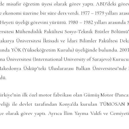
nde misafir öğretim üyesi olarak görev yaptı. ABD’deki gö
 ekonomi üzerine bir süre ders verdi. 1977 – 1979 yılları ar
 Heyeti üyeliği görevini yürüttü. 1980 – 1982 yılları arasınd
rsitesi Mühendislik Fakültesi Sosyo-Teknik Etütler Bölümü’
Sakarya Üniversitesi İktisadi ve İdari Bilimler Fakültesi Dek
asında YÖK (Yükseköğretim Kurulu) üyeliğinde bulundu. 2003 
sna Üniversitesi (International University of Sarajevo) Kurucu 
akedonya Üsküp’teki Uluslararası Balkan Üniversitesi’nde 
dü.
ürkiye’nin ilk özel motor fabrikası olan Gümüş Motor (Panca
eliği ile devlet tarafından Konya’da kurulan TÜMOSAN M
e olarak görev yaptı. Ayrıca İlim Yayma Vakfı ve Cemiyeti