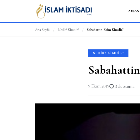
ANAS
Ana Sayfa
/
Nedir? Kimdir?
/
Sabahattin Zaim Kimdir?
NEDIR? KIMDIR?
Sabahatti
9 Ekim 2019
3 dk okuma