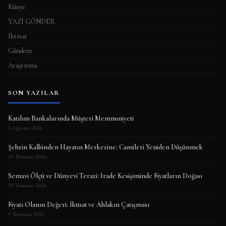
Künye
YAZI GÖNDER
İktisat
Gündem
Araştırma
SON YAZILAR
Katılım Bankalarında Müşteri Memnuniyeti
3 Ağustos 2026
Şehrin Kalbinden Hayatın Merkezine: Camileri Yeniden Düşünmek
30 Temmuz 2026
Semavi Ölçü ve Dünyevi Terazi: İrade Kesişiminde Fiyatların Doğası
30 Temmuz 2026
Fiyatı Olanın Değeri: İktisat ve Ahlakın Çatışması
9 Temmuz 2026