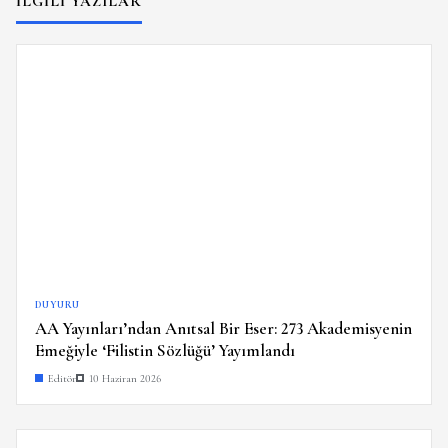
İLGILI YAZILAR
DUYURU
AA Yayınları’ndan Anıtsal Bir Eser: 273 Akademisyenin
Emeğiyle ‘Filistin Sözlüğü’ Yayımlandı
Editör
10 Haziran 2026