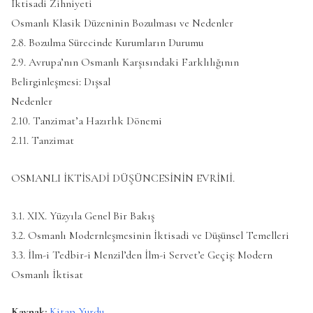
İktisadi Zihniyeti
Osmanlı Klasik Düzeninin Bozulması ve Nedenler
2.8. Bozulma Sürecinde Kurumların Durumu
2.9. Avrupa’nın Osmanlı Karşısındaki Farklılığının
Belirginleşmesi: Dışsal
Nedenler
2.10. Tanzimat’a Hazırlık Dönemi
2.11. Tanzimat
OSMANLI İKTİSADİ DÜŞÜNCESİNİN EVRİMİ.
3.1. XIX. Yüzyıla Genel Bir Bakış
3.2. Osmanlı Modernleşmesinin İktisadi ve Düşünsel Temelleri
3.3. İlm-i Tedbir-i Menzil’den İlm-i Servet’e Geçiş: Modern
Osmanlı İktisat
Kaynak:
Kitap Yurdu