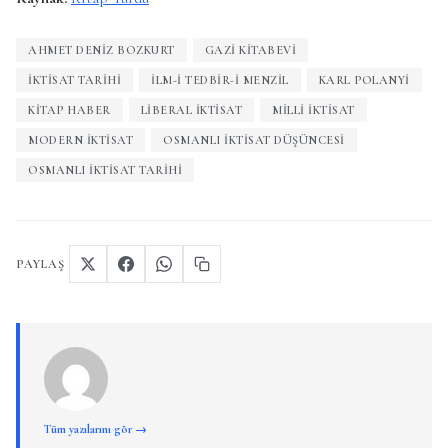
AHMET DENIZ BOZKURT
GAZI KITABEVI
İKTISAT TARIHI
İLM-I TEDBIR-I MENZIL
KARL POLANYI
KITAP HABER
LIBERAL IKTISAT
MILLI IKTISAT
MODERN IKTISAT
OSMANLI İKTISAT DÜŞÜNCESI
OSMANLI İKTISAT TARIHI
PAYLAŞ
Tüm yazılarını gör →