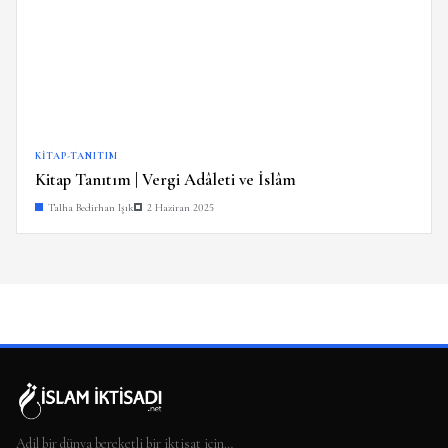
KITAP-TANITIM
Kitap Tanıtım | Vergi Adâleti ve İslâm
Talha Bedirhan Işık
2 Haziran 2025
Adil bir dünya bereketli bir iktisat için…