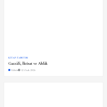
KITAP-TANITIM
Gazzâlî, İktisat ve Ahlâk
Editör
12 Ocak 2026