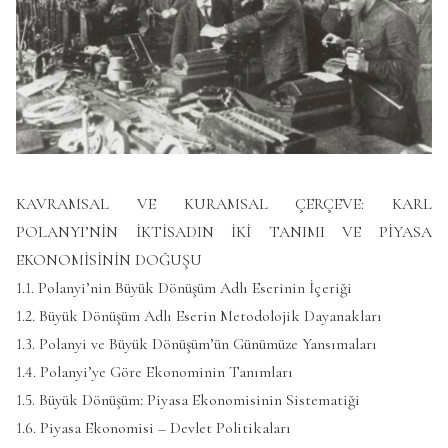
KAVRAMSAL VE KURAMSAL ÇERÇEVE: KARL
POLANYI’NİN İKTİSADIN İKİ TANIMI VE PİYASA
EKONOMİSİNİN DOĞUŞU
1.1. Polanyi’nin Büyük Dönüşüm Adlı Eserinin İçeriği
1.2. Büyük Dönüşüm Adlı Eserin Metodolojik Dayanakları
1.3. Polanyi ve Büyük Dönüşüm’ün Günümüze Yansımaları
1.4. Polanyi’ye Göre Ekonominin Tanımları
1.5. Büyük Dönüşüm: Piyasa Ekonomisinin Sistematiği
1.6. Piyasa Ekonomisi – Devlet Politikaları