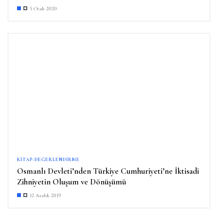
5 Ocak 2020
KITAP-DEĞERLENDIRME
Osmanlı Devleti’nden Türkiye Cumhuriyeti’ne İktisadi
Zihniyetin Oluşum ve Dönüşümü
12 Aralık 2019