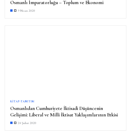
Osmanlı İmparatorluğu – Toplum ve Ekonomi
9 Nisan 2020
KITAP-TANITIM
Osmanlıdan Cumhuriyete İktisadi Düşüncenin
Gelişimi: Liberal ve Milli İktisat Yaklaşımlarının Etkisi
24 Şubat 2020