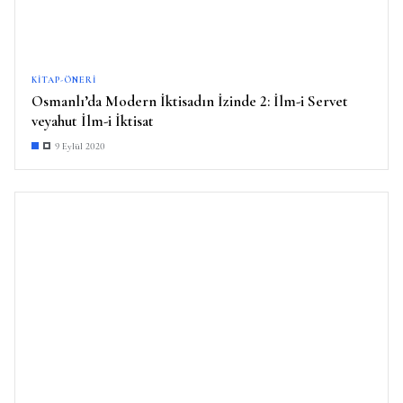
KITAP-ÖNERI
Osmanlı’da Modern İktisadın İzinde 2: İlm-i Servet
veyahut İlm-i İktisat
9 Eylül 2020