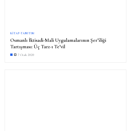
KITAP-TANITIM
Osmanlı İktisadi-Mali Uygulamalarının Şer’îliği
Tartışması: Üç Tarz-ı Te’vil
7 Ocak 2020