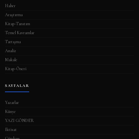
a
Haber
s
Araştırma
ı
Kitap-Tanıtım
Temel Kavramlar
Tartışma
Analiz
Makale
Kitap-Öneri
SAYFALAR
Yazarlar
Künye
YAZI GÖNDER
İktisat
Gündem