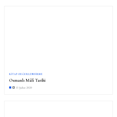
KITAP-DEĞERLENDIRME
Osmanlı Mâlî Tarihi
13 Şubat 2020