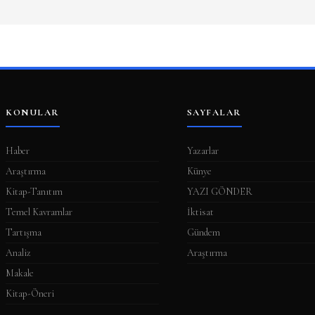
KONULAR
SAYFALAR
Haber
Yazarlar
Araştırma
Künye
Kitap-Tanıtım
YAZI GÖNDER
Temel Kavramlar
İktisat
Tartışma
Gündem
Analiz
Araştırma
Makale
Kitap-Öneri