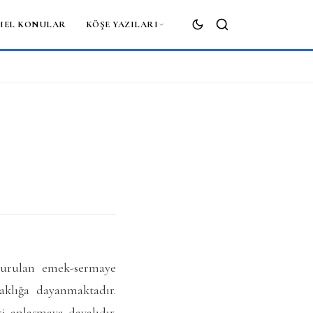
MEL KONULAR
KÖŞE YAZILARI
ARA
şturulan emek-sermaye
taklığa dayanmaktadır.
i anlaşmaya dayalıdır.