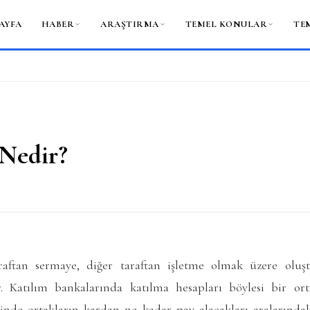
AYFA
HABER
ARAŞTIRMA
TEMEL KONULAR
TE
Nedir?
raftan sermaye, diğer taraftan işletme olmak üzere olu
r. Katılım bankalarında katılma hesapları böylesi bir or
nde ortakların kardan ne kadar pay alacakları aralarındak