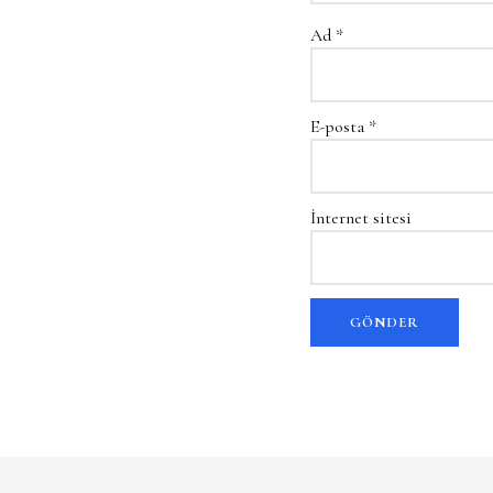
Ad
*
E-posta
*
İnternet sitesi