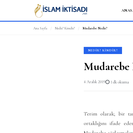
ANAS
Ana Sayfa
/
Nedir? Kimdir?
/
Mudarebe Nedir?
NEDIR? KIMDIR?
Mudarebe 
4 Aralık 2019
1 dk okuma
Terim olarak; bir ta
ortaklığını ifade ede
Mudarebe sözleşmeleri