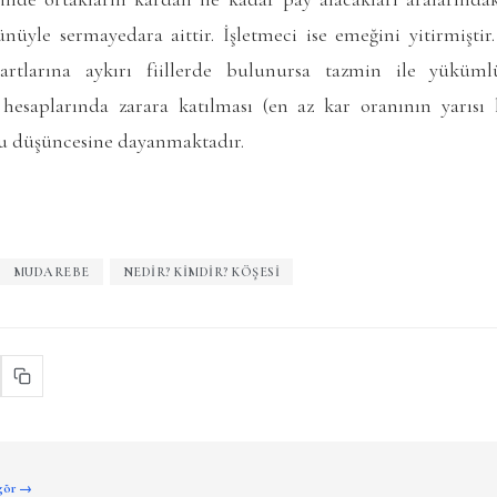
nüyle sermayedara aittir. İşletmeci ise emeğini yitirmiştir.
rtlarına aykırı fiillerde bulunursa tazmin ile yükümlü
hesaplarında zarara katılması (en az kar oranının yarısı
u düşüncesine dayanmaktadır.
MUDAREBE
NEDIR? KIMDIR? KÖŞESI
 gör →