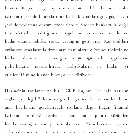
konusu. Bu yıla özgü diyebiliriz. Önümüzdeki dönemde daha
istikrarlı şekilde bankalarımız karlı, kaynakları çok güçlü aynı
şekilde yollarına devam edeceklerdir. Sadece bankacılık değil
tüm sektörlere baktığımızda uygulanan ekonomik modelin ne
kadar olumlu şekilde sonuç verdiğini görüyoruz. Kur atakları
enflasyon ataklarında firmaların bankaların diğer sektörlerin ne
kadar olumsuz etkilendiğini düşündüğümüzde uygulanan
politikaların makroihtiyati politikaların ne kadar iyi
etkilendiğini açıklanan bilançolarla görüyoruz.
Hazine’nin
toplantısına bir TCMB başkanı ilk defa katılım
sağlamıyor değil. Bakanımız gerekli görürse her zaman katılırım
ama katılmamı gerektirecek toplantı değil. Bugün finansal
istikrar komitesi toplantısı var, bu toplantı yüzünden
katılamayacağım yanlış yorumlamayın. Koordinasyon içinde
çalışmalarımızı sürdürüyoruz. Bir şey aramaya çalışıyorsanız bir