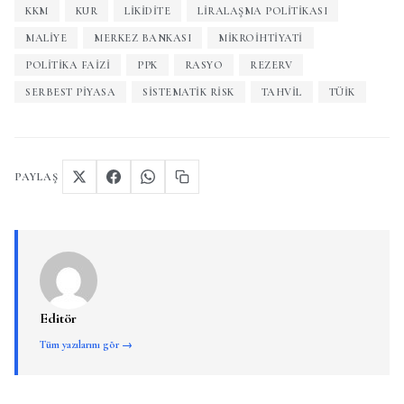
KKM
KUR
LİKİDİTE
LIRALAŞMA POLITIKASI
MALIYE
MERKEZ BANKASI
MIKROIHTIYATI
POLITIKA FAIZI
PPK
RASYO
REZERV
SERBEST PIYASA
SISTEMATIK RISK
TAHVIL
TÜİK
PAYLAŞ
Editör
Tüm yazılarını gör →