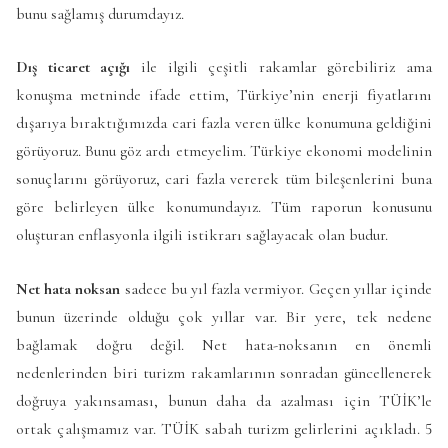
bunu sağlamış durumdayız.
Dış ticaret
açığı
ile ilgili çeşitli rakamlar görebiliriz ama
konuşma metninde ifade ettim, Türkiye’nin enerji fiyatlarını
dışarıya bıraktığımızda cari fazla veren ülke konumuna geldiğini
görüyoruz. Bunu göz ardı etmeyelim. Türkiye ekonomi modelinin
sonuçlarını görüyoruz, cari fazla vererek tüm bileşenlerini buna
göre belirleyen ülke konumundayız. Tüm raporun konusunu
oluşturan enflasyonla ilgili istikrarı sağlayacak olan budur.
Net hata noksan
sadece bu yıl fazla vermiyor. Geçen yıllar içinde
bunun üzerinde olduğu çok yıllar var. Bir yere, tek nedene
bağlamak doğru değil. Net hata-noksanın en önemli
nedenlerinden biri turizm rakamlarının sonradan güncellenerek
doğruya yakınsaması, bunun daha da azalması için TÜİK’le
ortak çalışmamız var. TÜİK sabah turizm gelirlerini açıkladı. 5