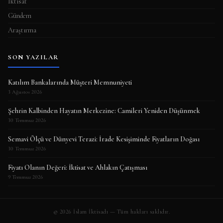
İktisat
Gündem
Araştırma
SON YAZILAR
Katılım Bankalarında Müşteri Memnuniyeti
3 Ağustos 2026
Şehrin Kalbinden Hayatın Merkezine: Camileri Yeniden Düşünmek
30 Temmuz 2026
Semavi Ölçü ve Dünyevi Terazi: İrade Kesişiminde Fiyatların Doğası
30 Temmuz 2026
Fiyatı Olanın Değeri: İktisat ve Ahlakın Çatışması
9 Temmuz 2026
© 2026 İslam İktisadı — Tüm hakları saklıdır.