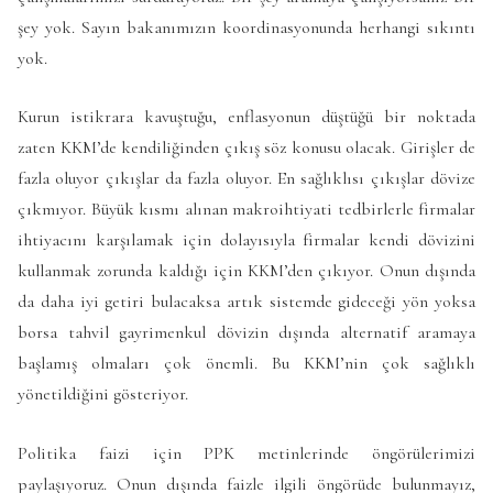
şey yok. Sayın bakanımızın koordinasyonunda herhangi sıkıntı
yok.
Kurun istikrara kavuştuğu, enflasyonun düştüğü bir noktada
zaten KKM’de kendiliğinden çıkış söz konusu olacak. Girişler de
fazla oluyor çıkışlar da fazla oluyor. En sağlıklısı çıkışlar dövize
çıkmıyor. Büyük kısmı alınan makroihtiyati tedbirlerle firmalar
ihtiyacını karşılamak için dolayısıyla firmalar kendi dövizini
kullanmak zorunda kaldığı için KKM’den çıkıyor. Onun dışında
da daha iyi getiri bulacaksa artık sistemde gideceği yön yoksa
borsa tahvil gayrimenkul dövizin dışında alternatif aramaya
başlamış olmaları çok önemli. Bu KKM’nin çok sağlıklı
yönetildiğini gösteriyor.
Politika faizi için PPK metinlerinde öngörülerimizi
paylaşıyoruz. Onun dışında faizle ilgili öngörüde bulunmayız,