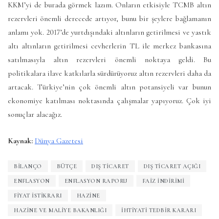
KKM’yi de burada görmek lazım. Onların etkisiyle TCMB altın
rezervleri önemli derecede artıyor, bunu bir şeylere bağlamanın
anlamı yok. 2017’de yurtdışındaki altınların getirilmesi ve yastık
altı altınların getirilmesi cevherlerin TL ile merkez bankasına
satılmasıyla altın rezervleri önemli noktaya geldi. Bu
politikalara ilave katkılarla sürdürüyoruz altın rezervleri daha da
artacak. Türkiye’nin çok önemli altın potansiyeli var bunun
ekonomiye katılması noktasında çalışmalar yapıyoruz. Çok iyi
sonuçlar alacağız.
Kaynak:
Dünya Gazetesi
BILANÇO
BÜTÇE
DIŞ TICARET
DIŞ TICARET AÇIĞI
ENFLASYON
ENFLASYON RAPORU
FAIZ INDIRIMI
FIYAT ISTIKRARI
HAZINE
HAZINE VE MALIYE BAKANLIĞI
IHTIYATI TEDBIR KARARI