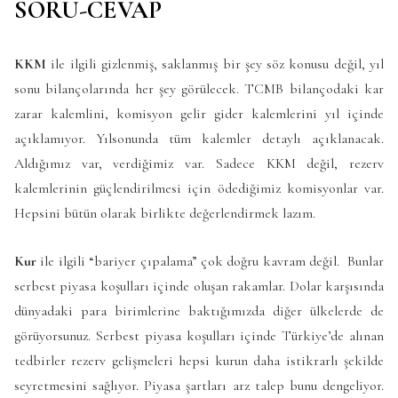
SORU-CEVAP
KKM
ile ilgili gizlenmiş, saklanmış bir şey söz konusu değil, yıl
sonu bilançolarında her şey görülecek. TCMB bilançodaki kar
zarar kalemlini, komisyon gelir gider kalemlerini yıl içinde
açıklamıyor. Yılsonunda tüm kalemler detaylı açıklanacak.
Aldığımız var, verdiğimiz var. Sadece KKM değil, rezerv
kalemlerinin güçlendirilmesi için ödediğimiz komisyonlar var.
Hepsini bütün olarak birlikte değerlendirmek lazım.
Kur
ile ilgili “bariyer çıpalama” çok doğru kavram değil. Bunlar
serbest piyasa koşulları içinde oluşan rakamlar. Dolar karşısında
dünyadaki para birimlerine baktığımızda diğer ülkelerde de
görüyorsunuz. Serbest piyasa koşulları içinde Türkiye’de alınan
tedbirler rezerv gelişmeleri hepsi kurun daha istikrarlı şekilde
seyretmesini sağlıyor. Piyasa şartları arz talep bunu dengeliyor.