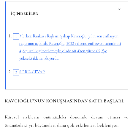
İÇINDEKILER
Merkez Bankası Başkanı Şahap Kavcıoğlu, yılın son enflasyon
raporunu açıkladı. Kavcıoğlu, 2022 yıl sonu enflasyon tahminini
4,8 puanlık güncellemeyle yüzde 60,4'ten yüzde 65,2'ye
yükselttiklerini duyurdu.
SORU-CEVAP
KAVCIOĞLU’NUN KONUŞMASINDAN SATIR BAŞLARI:
Küresel risklerin önümüzdeki dönemde devam etmesi ve
önümüzdeki yıl büyümeleri daha çok etkilemesi bekleniyor.