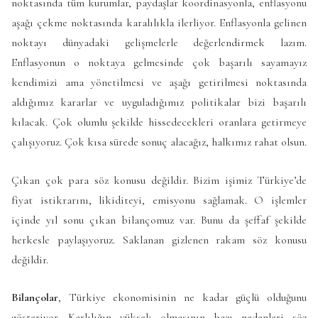
noktasında tüm kurumlar, paydaşlar koordinasyonla, enflasyonu
aşağı çekme noktasında karalılıkla ilerliyor. Enflasyonla gelinen
noktayı dünyadaki gelişmelerle değerlendirmek lazım.
Enflasyonun o noktaya gelmesinde çok başarılı sayamayız
kendimizi ama yönetilmesi ve aşağı getirilmesi noktasında
aldığımız kararlar ve uyguladığımız politikalar bizi başarılı
kılacak. Çok olumlu şekilde hissedecekleri oranlara getirmeye
çalışıyoruz. Çok kısa sürede sonuç alacağız, halkımız rahat olsun.
Çıkan çok para söz konusu değildir. Bizim işimiz Türkiye’de
fiyat istikrarını, likiditeyi, emisyonu sağlamak. O işlemler
içinde yıl sonu çıkan bilançomuz var. Bunu da şeffaf şekilde
herkesle paylaşıyoruz. Saklanan gizlenen rakam söz konusu
değildir.
Bilançolar
, Türkiye ekonomisinin ne kadar güçlü olduğunu
gösteriyor. Karlılığın yüksek olmasının bazı nedenleri söz