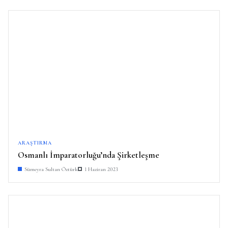
ARAŞTIRMA
Osmanlı İmparatorluğu’nda Şirketleşme
Sümeyra Sultan Öztürk
1 Haziran 2023