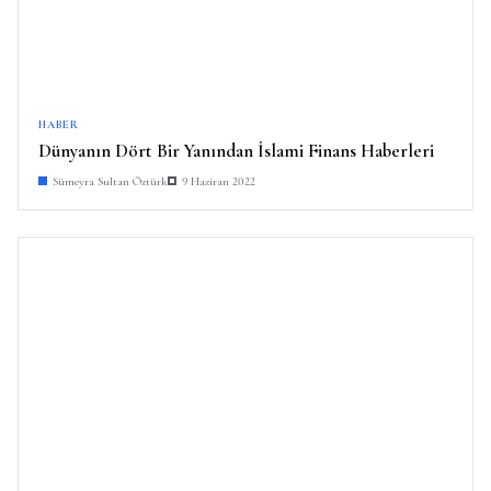
HABER
Dünyanın Dört Bir Yanından İslami Finans Haberleri
Sümeyra Sultan Öztürk
9 Haziran 2022