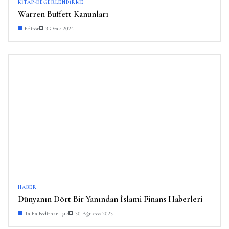
KITAP-DEĞERLENDIRME
Warren Buffett Kanunları
Editör
3 Ocak 2024
HABER
Dünyanın Dört Bir Yanından İslami Finans Haberleri
Talha Bedirhan Işık
30 Ağustos 2023