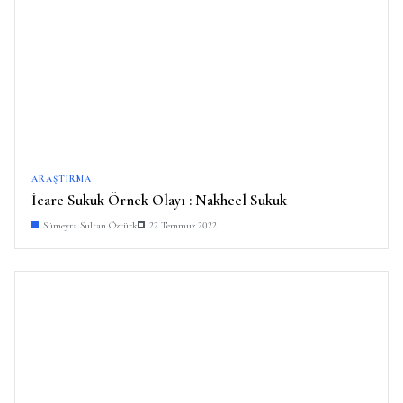
ARAŞTIRMA
İcare Sukuk Örnek Olayı : Nakheel Sukuk
Sümeyra Sultan Öztürk
22 Temmuz 2022