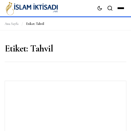
Ana Sayfa
/
Etiket:
Tahvil
ARA
Etiket:
Tahvil