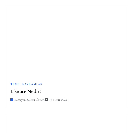
TEMEL KAVRAMLAR
Likidite Nedir?
Sümeyra Sultan Öztürk
19 Ekim 2022