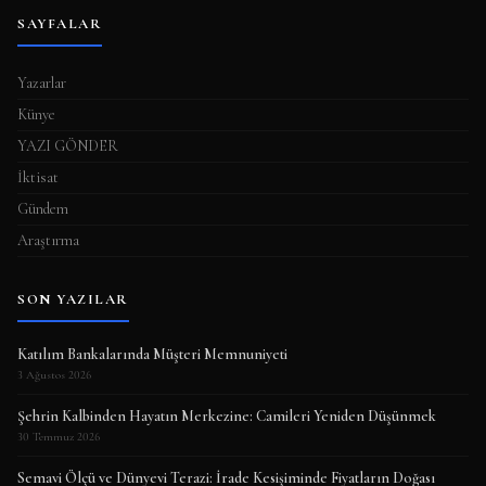
SAYFALAR
Yazarlar
Künye
YAZI GÖNDER
İktisat
Gündem
Araştırma
SON YAZILAR
Katılım Bankalarında Müşteri Memnuniyeti
3 Ağustos 2026
Şehrin Kalbinden Hayatın Merkezine: Camileri Yeniden Düşünmek
30 Temmuz 2026
Semavi Ölçü ve Dünyevi Terazi: İrade Kesişiminde Fiyatların Doğası