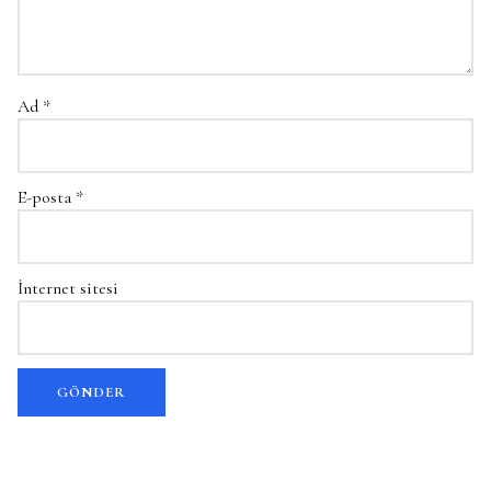
Ad
*
E-posta
*
İnternet sitesi