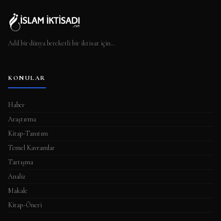
Adil bir dünya bereketli bir iktisat için…
KONULAR
Haber
Araştırma
Kitap-Tanıtım
Temel Kavramlar
Tartışma
Analiz
Makale
Kitap-Öneri