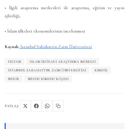
• İlgili araştırma merkezleri ile araştırma, eğitim ve yayın
işbirliği,
• İslam ülkeleri ekonomilerinin incelenmesi
Kaynak:
İstanbul Sabahattin Zaim Üniversitesi
ISEFAM
İSLAM İKTISADI ARAŞTIRMA MERKEZI
İSTANBUL SABAHATTIN. ZAIM ÜNIVERSITESI
KIMDIR
NEDIR
NEDIR? KIMDIR? KÖŞESI
PAYLAŞ