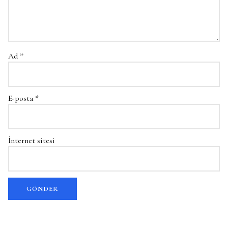
Ad
*
E-posta
*
İnternet sitesi