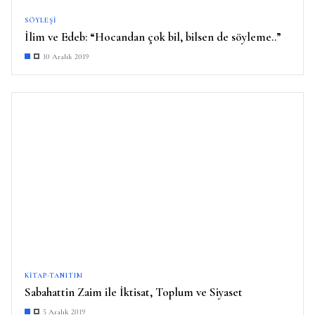
SÖYLEŞI
İlim ve Edeb: “Hocandan çok bil, bilsen de söyleme..”
10 Aralık 2019
KITAP-TANITIM
Sabahattin Zaim ile İktisat, Toplum ve Siyaset
5 Aralık 2019