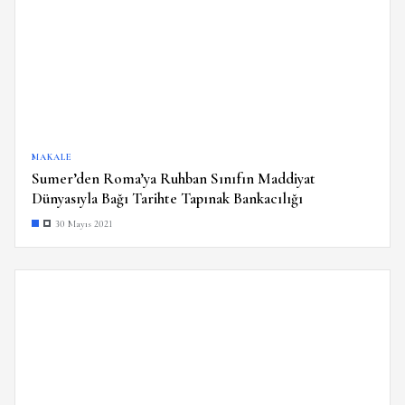
MAKALE
Sumer’den Roma’ya Ruhban Sınıfın Maddiyat
Dünyasıyla Bağı Tarihte Tapınak Bankacılığı
30 Mayıs 2021