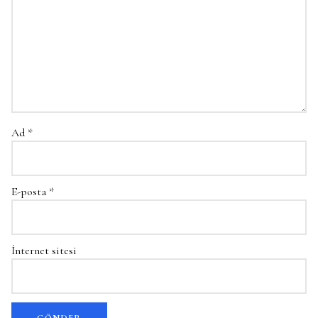
Ad
*
E-posta
*
İnternet sitesi