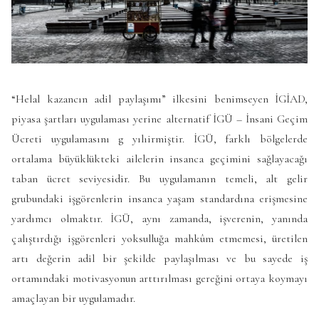
“Helal kazancın adil paylaşımı” ilkesini benimseyen İGİAD,
piyasa şartları uygulaması yerine alternatif İGÜ – İnsani Geçim
Ücreti uygulamasını g yılıirmiştir. İGÜ, farklı bölgelerde
ortalama büyüklükteki ailelerin insanca geçimini sağlayacağı
taban ücret seviyesidir. Bu uygulamanın temeli, alt gelir
grubundaki işgörenlerin insanca yaşam standardına erişmesine
yardımcı olmaktır. İGÜ, aynı zamanda, işverenin, yanında
çalıştırdığı işgörenleri yoksulluğa mahkûm etmemesi, üretilen
artı değerin adil bir şekilde paylaşılması ve bu sayede iş
ortamındaki motivasyonun arttırılması gereğini ortaya koymayı
amaçlayan bir uygulamadır.