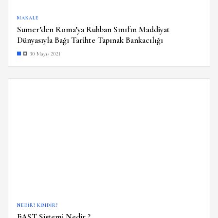
MAKALE
Sumer’den Roma’ya Ruhban Sınıfın Maddiyat
Dünyasıyla Bağı Tarihte Tapınak Bankacılığı
30 Mayıs 2021
NEDIR? KIMDIR?
FAST Sistemi Nedir ?