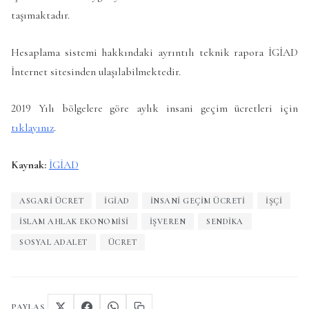
taşımaktadır.
Hesaplama sistemi hakkındaki ayrıntılı teknik rapora İGİAD
İnternet sitesinden ulaşılabilmektedir.
2019 Yılı bölgelere göre aylık insani geçim ücretleri için
tıklayınız
.
Kaynak:
İGİAD
ASGARI ÜCRET
IGIAD
INSANI GEÇIM ÜCRETI
IŞÇI
İSLAM AHLAK EKONOMISI
IŞVEREN
SENDIKA
SOSYAL ADALET
ÜCRET
PAYLAŞ