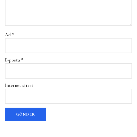
Ad
*
E-posta
*
İnternet sitesi