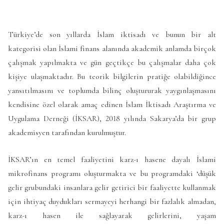
Türkiye’de son yıllarda İslam iktisadı ve bunun bir alt
kategorisi olan İslami finans alanında akademik anlamda birçok
çalışmak yapılmakta ve gün geçtikçe bu çalışmalar daha çok
kişiye ulaşmaktadır. Bu teorik bilgilerin pratiğe olabildiğince
yansıtılmasını ve toplumda bilinç oluştururak yaygınlaşmasını
kendisine özel olarak amaç edinen İslam İktisadı Araştırma ve
Uygulama Derneği (İKSAR), 2018 yılında Sakarya’da bir grup
akademisyen tarafından kurulmuştur.
İKSAR’ın en temel faaliyetini karz-ı hasene dayalı İslami
mikrofinans programı oluşturmakta ve bu programdaki ‘düşük
gelir grubundaki insanlara gelir getirici bir faaliyette kullanmak
için ihtiyaç duydukları sermayeyi herhangi bir fazlalık almadan,
karz-ı hasen ile sağlayarak gelirlerini, yaşam