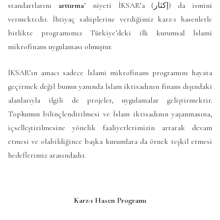
standartlarını
arttırma
’ niyeti İKSAR’a (إكثار) da ismini
vermektedir. İhtiyaç sahiplerine verdiğimiz karz-ı hasenlerle
birlikte programımız Türkiye’deki ilk kurumsal İslami
mikrofinans uygulaması olmuştur.
İKSAR’ın amacı sadece İslami mikrofinans programını hayata
geçirmek değil bunun yanında İslam iktisadının finans dışındaki
alanlarıyla ilgili de projeler, uygulamalar geliştirmektir.
Toplumun bilinçlendirilmesi ve İslam iktisadının yaşanmasına,
içselleştirilmesine yönelik faaliyetlerimizin artarak devam
etmesi ve olabildiğince başka kurumlara da örnek teşkil etmesi
hedeflerimiz arasındadır.
Karz-ı Hasen Programı