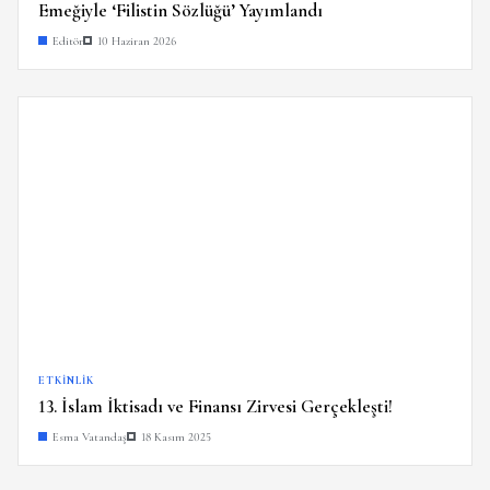
Emeğiyle ‘Filistin Sözlüğü’ Yayımlandı
Editör
10 Haziran 2026
ETKINLIK
13. İslam İktisadı ve Finansı Zirvesi Gerçekleşti!
Esma Vatandaş
18 Kasım 2025