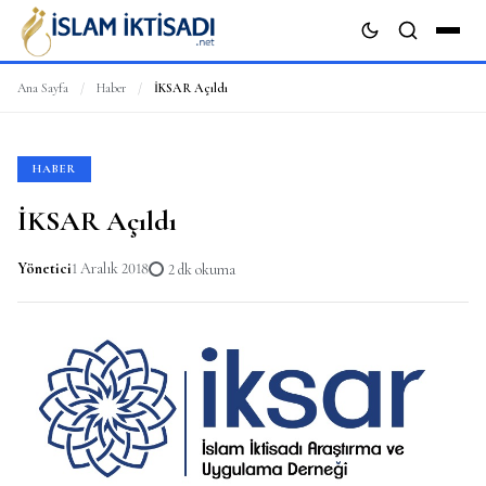
Ana Sayfa
/
Haber
/
İKSAR Açıldı
ARA
HABER
İKSAR Açıldı
Yönetici
1 Aralık 2018
2 dk okuma