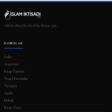
Adil bir dünya bereketli bir iktisat için…
KONULAR
Haber
Araştırma
Kitap-Tanıtım
Temel Kavramlar
Tartışma
Analiz
Makale
Kitap-Öneri