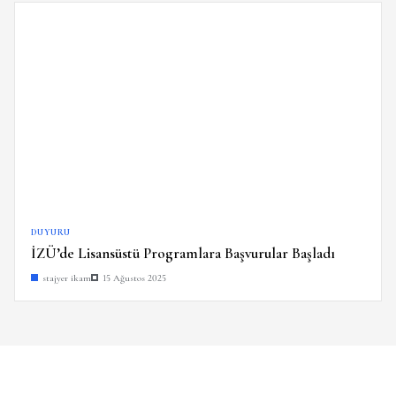
DUYURU
İZÜ’de Lisansüstü Programlara Başvurular Başladı
stajyer ikam
15 Ağustos 2025