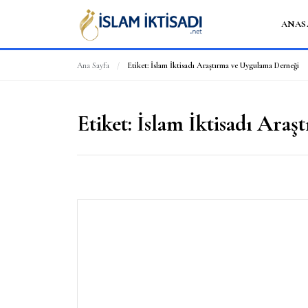
ANAS
Ana Sayfa
/
Etiket:
İslam İktisadı Araştırma ve Uygulama Derneği
Etiket:
İslam İktisadı Ara