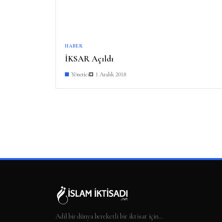
HABER
İKSAR Açıldı
Yönetici
1 Aralık 2018
Adil bir dünya bereketli bir iktisat için…