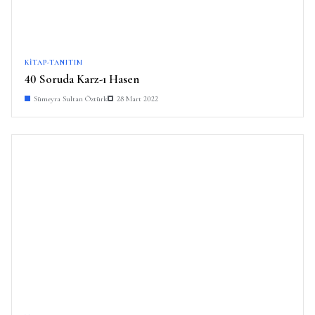
KITAP-TANITIM
40 Soruda Karz-ı Hasen
Sümeyra Sultan Öztürk
28 Mart 2022