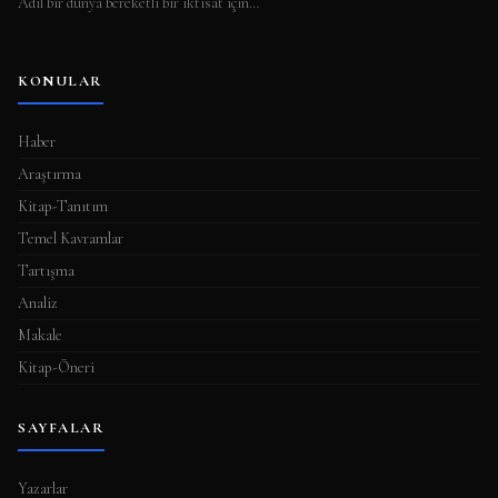
Adil bir dünya bereketli bir iktisat için…
KONULAR
Haber
Araştırma
Kitap-Tanıtım
Temel Kavramlar
Tartışma
Analiz
Makale
Kitap-Öneri
SAYFALAR
Yazarlar