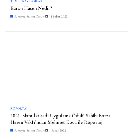
TEMEL KAVRAMLAR
Karz-ı Hasen Nedir?
Sümeyra Sultan Öztürk
14 Şubat 2022
RÖPORTAJ
2021 İslam İktisadı Uygulama Ödülü Sahibi Karzı
Hasen Vakfı’ndan Mehmet Koca ile Röportaj
Sümeyra Sultan Öztürk
1 Şubat 2022