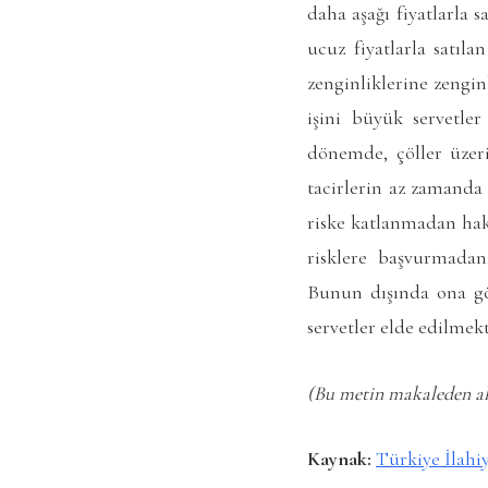
daha aşağı fiyatlarla 
ucuz fiyatlarla satıla
zenginliklerine zengin
işini büyük servetle
dönemde, çöller üzer
tacirlerin az zamanda 
riske katlanmadan hak
risklere başvurmadan
Bunun dışında ona gö
servetler elde edilmekt
(Bu metin makaleden alı
Kaynak:
Türkiye İlahiy