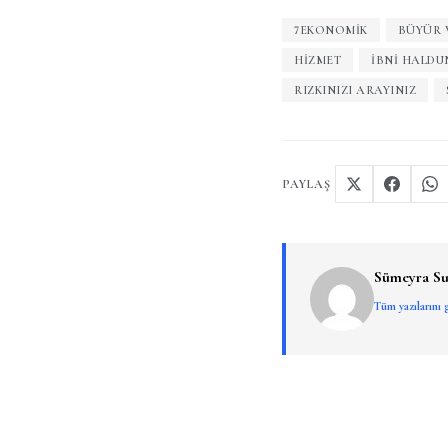
7EKONOMIK
BÜYÜR 
HIZMET
İBNI HALDU
RIZKINIZI ARAYINIZ
PAYLAŞ
Sümeyra Su
Tüm yazılarını