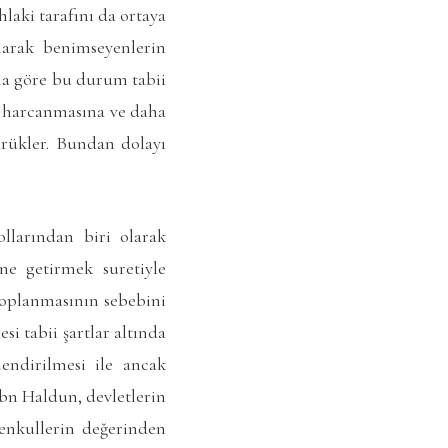
laki tarafını da ortaya
larak benimseyenlerin
Ona göre bu durum tabii
a harcanmasına ve daha
ürükler. Bundan dolayı
llarından biri olarak
ne getirmek suretiyle
toplanmasının sebebini
si tabii şartlar altında
endirilmesi ile ancak
İbn Haldun, devletlerin
enkullerin değerinden