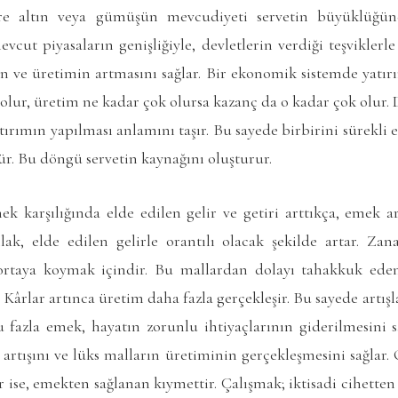
re altın veya gümüşün mevcudiyeti servetin büyüklüğüne
vcut piyasaların genişliğiyle, devletlerin verdiği teşviklerle
 ve üretimin artmasını sağlar. Bir ekonomik sistemde yatır
olur, üretim ne kadar çok olursa kazanç da o kadar çok olur.
atırımın yapılması anlamını taşır. Bu sayede birbirini sürekli
 Bu döngü servetin kaynağını oluşturur.
k karşılığında elde edilen gelir ve getiri arttıkça, emek ar
hlak, elde edilen gelirle orantılı olacak şekilde artar. Zan
 ortaya koymak içindir. Bu mallardan dolayı tahakkuk eden
. Kârlar artınca üretim daha fazla gerçekleşir. Bu sayede artış
u fazla emek, hayatın zorunlu ihtiyaçlarının giderilmesini
 artışını ve lüks malların üretiminin gerçekleşmesini sağla
 ise, emekten sağlanan kıymettir. Çalışmak; iktisadi cihetten 