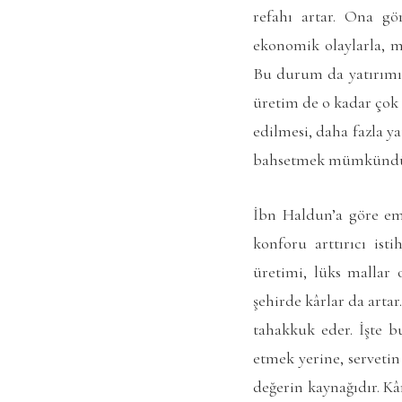
refahı artar. Ona gö
ekonomik olaylarla, me
Bu durum da yatırımın
üretim de o kadar çok 
edilmesi, daha fazla y
bahsetmek mümkündür.
İbn Haldun’a göre eme
konforu arttırıcı isti
üretimi, lüks mallar
şehirde kârlar da artar
tahakkuk eder. İşte b
etmek yerine, servetin
değerin kaynağıdır. Kâr