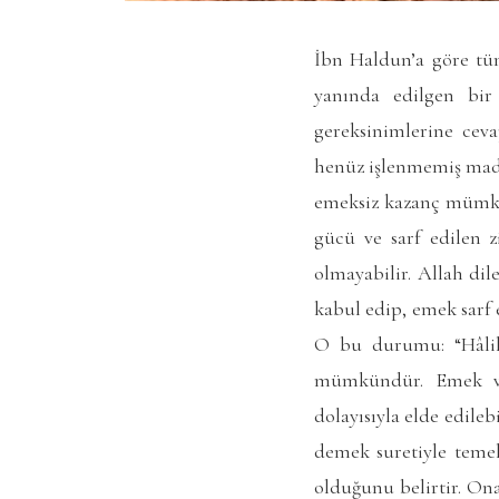
İbn Haldun’a göre tü
yanında edilgen bir 
gereksinimlerine cev
henüz işlenmemiş madde
emeksiz kazanç mümkün
gücü ve sarf edilen z
olmayabilir. Allah dil
kabul edip, emek sarf 
O bu durumu: “Hâliha
mümkündür. Emek ver
dolayısıyla elde edile
demek suretiyle teme
olduğunu belirtir. Ona