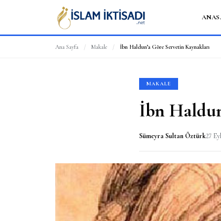
ANAS
Ana Sayfa
/
Makale
/
İbn Haldun’a Göre Servetin Kaynakları
MAKALE
İbn Haldun
Sümeyra Sultan Öztürk
27 Ey