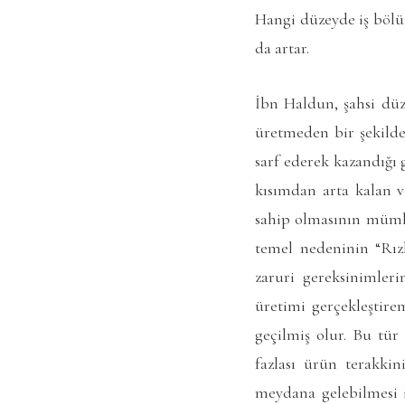
Hangi düzeyde iş bölüm
da artar.
İbn Haldun, şahsi düz
üretmeden bir şekilde
sarf ederek kazandığı 
kısımdan arta kalan v
sahip olmasının mümk
temel nedeninin “Rızk
zaruri gereksinimleri
üretimi gerçekleştir
geçilmiş olur. Bu tür
fazlası ürün terakki
meydana gelebilmesi i