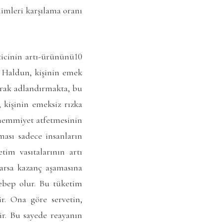
nimleri karşılama oranı
ticinin artı-ürününü10
n Haldun, kişinin emek
larak adlandırmakta, bu
 kişinin emeksiz rızka
hemmiyet atfetmesinin
ması sadece insanların
tim vasıtalarının artı
arsa kazanç aşamasına
sebep olur. Bu tüketim
r. Ona göre servetin,
ir. Bu sayede reayanın