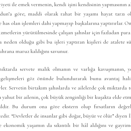
eti ile emek vermenin, kendi işini kendisinin yapmasının ah
dun’a göre; maddi olarak rahat bir yaşamı hayat tarzı o
 has olan işlemleri dahi yapmayıp başkalarına yaptırırlar. 
izmetlerin yürütülmesinde çalışan şahıslar için fazladan par
 neden olduğu gibi bu işleri yaptıran kişileri de atalete s
buhrana maruz kaldığını savunur.
tarda servete malik olmanın ve varlığa kavuşmanın, yo
gelişmeleri göz önünde bulundurarak bunu avantaj hali
er. Servetin birtakım şahıslarda ve ailelerde çok miktarda 
ın yahut bir ailenin, çok büyük zenginliği bir kuşakta elde etme
ldir. Bu durum ona göre ekstern olup fırsatların değerl
r. “Devletler de insanlar gibi doğar, büyür ve ölür” diyen 
 ekonomik yaşamın da sıkıntılı bir hâl aldığını ve gayrim