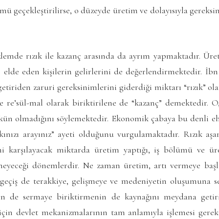
ü geçekleştirilirse, o düzeyde üretim ve dolayısıyla gereksi
lemde rızık ile kazanç arasında da ayrım yapmaktadır. Üre
 elde eden kişilerin gelirlerini de değerlendirmektedir. İb
getiriden zaruri gereksinimlerini giderdiği miktarı “rızık” o
e re’sül-mal olarak biriktirilene de “kazanç” demektedir. O,
ün olmadığını söylemektedir. Ekonomik çabaya bu denli e
ınızı arayınız” ayeti olduğunu vurgulamaktadır. Rızık aşa
ni karşılayacak miktarda üretim yaptığı, iş bölümü ve üre
emeyeceği dönemlerdir. Ne zaman üretim, artı vermeye başl
 geçiş de terakkiye, gelişmeye ve medeniyetin oluşumuna 
nin de sermaye biriktirmenin de kaynağını meydana getiri
çin devlet mekanizmalarının tam anlamıyla işlemesi gerek