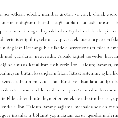
m servetlerin sebebi, membaı üretim ve emek olmak üzere 
unsur olduğunu kabul ettiği tabiatı da aslî unsur ola
ap verebilmek doğal kaynaklardan faydalanabilmek için em
lerin işlenip ihtiyaçlara cevap verecek duruma getiren fakt
 değildir. Herhangi bir ülkedeki servetler üreticilerin em
ihinsel çabaların neticesidir. Ancak kişisel servetler har
ediğine sınırsız-karşılıksız rızık verir. İbn Haldun; kazancı, 
edilmeyen bütün kazançların İslam İktisat sistemine aykırılık t
zırda tabiatta mevcut olan lütuf ve ihsanlara sahip o
ildikten sonra elde edilen anapara/anamalın kazandır
bilir. Elde edilen bütün kıymetler, emek ile tabiatın bir araya
llendirir. İbn Haldun kazanç sağlama merhalesinde en mü
 göre insanlar iş bölümü yapmaksızın zaruri gereksinimlerin