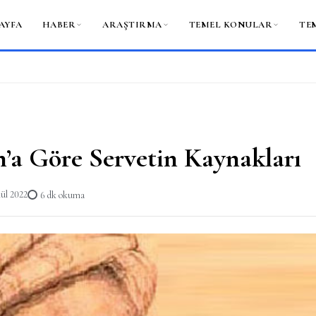
AYFA
HABER
ARAŞTIRMA
TEMEL KONULAR
TE
’a Göre Servetin Kaynakları
lül 2022
6 dk okuma