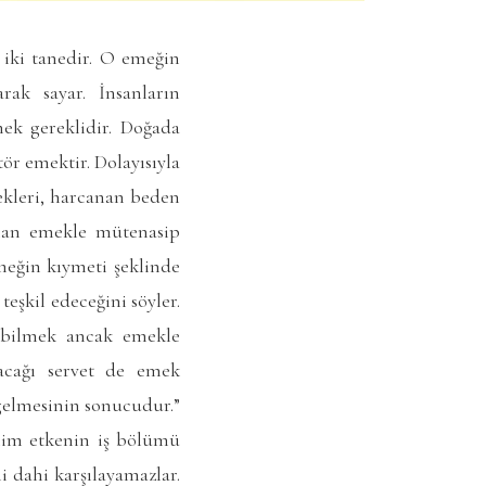
iki tanedir. O emeğin
rak sayar. İnsanların
ek gereklidir. Doğada
ör emektir. Dolayısıyla
ekleri, harcanan beden
canan emekle mütenasip
emeğin kıymeti şeklinde
eşkil edeceğini söyler.
labilmek ancak emekle
acağı servet de emek
 gelmesinin sonucudur.”
him etkenin iş bölümü
i dahi karşılayamazlar.