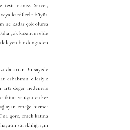
 tesir etmez. Servet,
 veya kredilerle büyür.
ım ne kadar çok olursa
 Daha çok kazancın elde
 etkileyen bir döngüden
zı da artar. Bu sayede
aat erbabının elleriyle
 artı değer nedeniyle
lar ikinci ve üçüncü kez
 sağlayan emeğe hizmet
r. Ona göre, emek katma
hayatın sürekliliği için