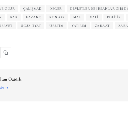
VE ÖLÜR
ÇALIŞMAK
DEĞER
DEVLETLER DE INSANLAR GIBI 
N
KAR
KAZANÇ
KONFOR
MAL
MALI
POLITIK
SERVET
UCUZ FIYAT
ÜRETIM
YATIRIM
ZANAAT
ZAR
ltan Öztürk
 gör →