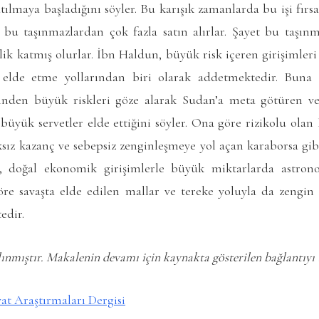
satılmaya başladığını söyler. Bu karışık zamanlarda bu işi fırs
n bu taşınmazlardan çok fazla satın alırlar. Şayet bu taşınm
lik katmış olurlar. İbn Haldun, büyük risk içeren girişimler
r elde etme yollarından biri olarak addetmektedir. Buna 
inden büyük riskleri göze alarak Sudan’a meta götüren v
büyük servetler elde ettiğini söyler. Ona göre rizikolu olan
sız kazanç ve sebepsiz zenginleşmeye yol açan karaborsa gi
, doğal ekonomik girişimlerle büyük miktarlarda astro
re savaşta elde edilen mallar ve tereke yoluyla da zengin
edir.
nmıştır. Makalenin devamı için kaynakta gösterilen bağlantıyı t
at Araştırmaları Dergisi