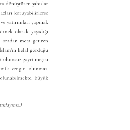
ata dönüştüren şahıslar
azları koruyabilirlerse
i ve yatırımları yapmak
örnek olarak yaşadığı
e oradan meta getiren
 İslam’ın helal gördüğü
bi olumsuz gayri meşru
nomik zengin olunmaz.
 olunabilmekte, büyük
ıklayınız.)