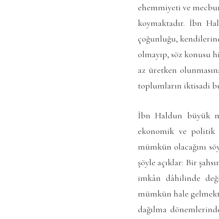
ehemmiyeti ve mecburiy
koymaktadır. İbn Hal
çoğunluğu, kendilerine
olmayıp, söz konusu h
az üretken olunmasına
toplumların iktisadi 
İbn Haldun büyük mik
ekonomik ve politik 
mümkün olacağını söyl
şöyle açıklar: Bir şahs
imkân dâhilinde deği
mümkün hale gelmektedi
dağılma dönemlerinde