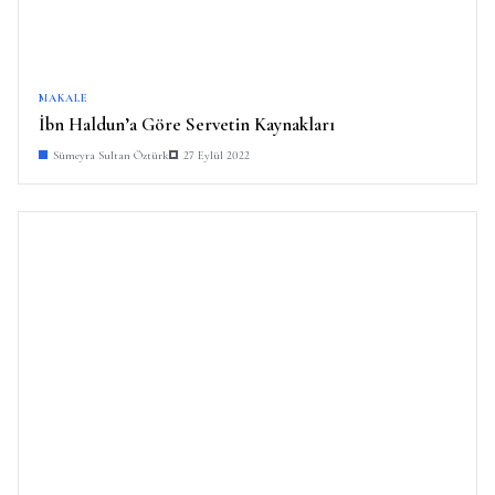
MAKALE
İbn Haldun’a Göre Servetin Kaynakları
Sümeyra Sultan Öztürk
27 Eylül 2022