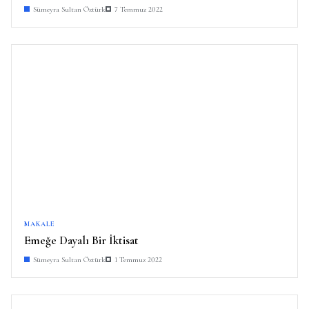
Sümeyra Sultan Öztürk
7 Temmuz 2022
MAKALE
Emeğe Dayalı Bir İktisat
Sümeyra Sultan Öztürk
1 Temmuz 2022