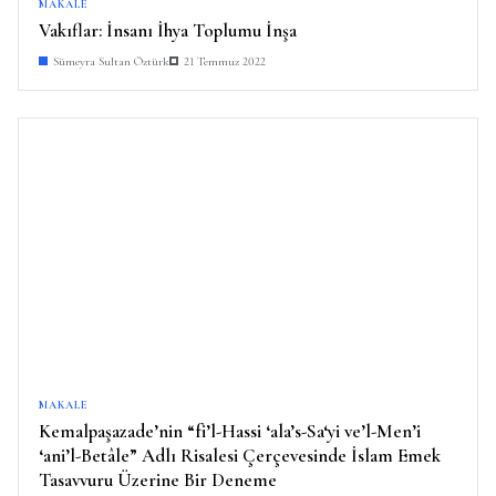
MAKALE
Vakıflar: İnsanı İhya Toplumu İnşa
Sümeyra Sultan Öztürk
21 Temmuz 2022
MAKALE
Kemalpaşazade’nin “fi’l-Hassi ‘ala’s-Sa‘yi ve’l-Men’i
‘ani’l-Betâle” Adlı Risalesi Çerçevesinde İslam Emek
Tasavvuru Üzerine Bir Deneme