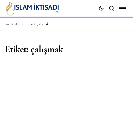
Ana Sayfa
/
Etiket:
çalışmak
ARA
Etiket:
çalışmak