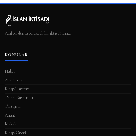
Adil bir dünya bereketli bir iktisat için…
KONULAR
Haber
Araştırma
Kitap-Tanıtım
Temel Kavramlar
Tartışma
Analiz
Makale
Kitap-Öneri