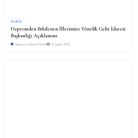
HABER
Depremden Etkilenen İllerimize Yönelik Gelir İdaresi
Başkanlığı Açıklaması
Sümeyra Sultan Öztürk
21 Şubat 2023