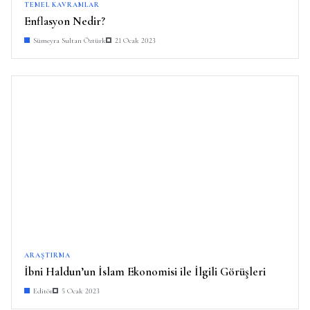
TEMEL KAVRAMLAR
Enflasyon Nedir?
Sümeyra Sultan Öztürk
21 Ocak 2023
ARAŞTIRMA
İbni Haldun’un İslam Ekonomisi ile İlgili Görüşleri
Editör
5 Ocak 2023