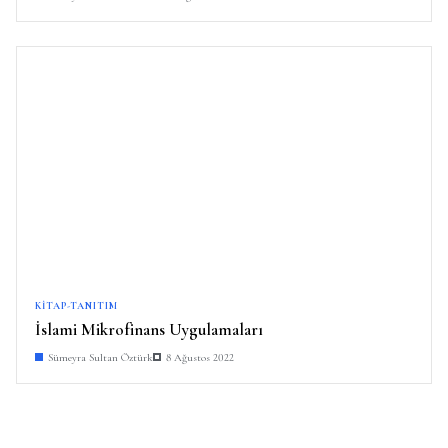
KITAP-TANITIM
İslami Mikrofinans Uygulamaları
Sümeyra Sultan Öztürk
8 Ağustos 2022