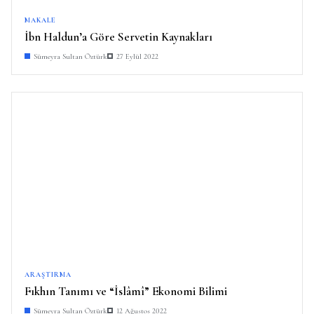
MAKALE
İbn Haldun’a Göre Servetin Kaynakları
Sümeyra Sultan Öztürk
27 Eylül 2022
ARAŞTIRMA
Fıkhın Tanımı ve “İslâmî” Ekonomi Bilimi
Sümeyra Sultan Öztürk
12 Ağustos 2022