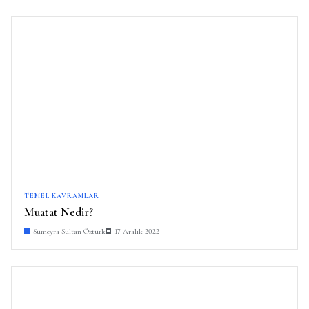
TEMEL KAVRAMLAR
Muatat Nedir?
Sümeyra Sultan Öztürk
17 Aralık 2022