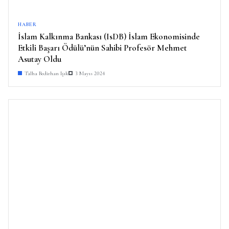
HABER
İslam Kalkınma Bankası (IsDB) İslam Ekonomisinde
Etkili Başarı Ödülü’nün Sahibi Profesör Mehmet
Asutay Oldu
Talha Bedirhan Işık
3 Mayıs 2024