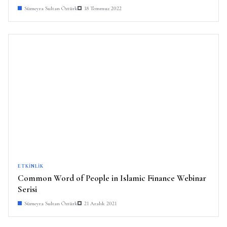
Sümeyra Sultan Öztürk
18 Temmuz 2022
ETKINLIK
Common Word of People in Islamic Finance Webinar
Serisi
Sümeyra Sultan Öztürk
21 Aralık 2021