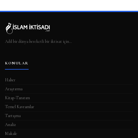
Adil bir dünya bereketli bir iktisat için…
KONULAR
Haber
Araştırma
Kitap-Tanıtım
Temel Kavramlar
Tartışma
Analiz
Makale