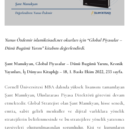
Yunus Özdemir islamiktisadi.net okurları için “Global Piyasalar –
Dünü Bugünü Yarını” kitabını değerlendirdi.
Şant Manukyan, Global Piyasalar – Dünü Bugünü Yarını, Kronik
Yayınları, İş Dünyası Kitaplığı – 18, 1. Baskı Ekim 2022, 233 sayfa.
Cornell Üniversitesi MBA dalında yüksek lisansını tamamlayan
Şant Manukyan; Uluslararası Piyasa Direktörü görevini devam
etmektedir. Global Stratejist olan Şant Manukyan; hisse senedi,
emtia, sabit gelirli menkuller ve dijital varlıklara yönelik
stratejilerin belirlenmesinde ve bu stratejilere yönelik yatırımcı
tavsiyeleri oluşturulmasından sorumludur. Kişi ve kurumların