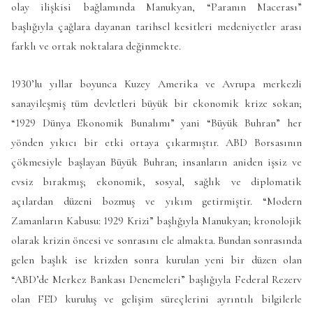
olay ilişkisi bağlamında Manukyan, “Paranın Macerası”
başlığıyla çağlara dayanan tarihsel kesitleri medeniyetler arası
farklı ve ortak noktalara değinmekte.
1930’lu yıllar boyunca Kuzey Amerika ve Avrupa merkezli
sanayileşmiş tüm devletleri büyük bir ekonomik krize sokan;
“1929 Dünya Ekonomik Bunalımı” yani “Büyük Buhran” her
yönden yıkıcı bir etki ortaya çıkarmıştır. ABD Borsasının
çökmesiyle başlayan Büyük Buhran; insanların aniden işsiz ve
evsiz bırakmış; ekonomik, sosyal, sağlık ve diplomatik
açılardan düzeni bozmuş ve yıkım getirmiştir. “Modern
Zamanların Kabusu: 1929 Krizi” başlığıyla Manukyan; kronolojik
olarak krizin öncesi ve sonrasını ele almakta. Bundan sonrasında
gelen başlık ise krizden sonra kurulan yeni bir düzen olan
“ABD’de Merkez Bankası Denemeleri” başlığıyla Federal Rezerv
olan FED kuruluş ve gelişim süreçlerini ayrıntılı bilgilerle