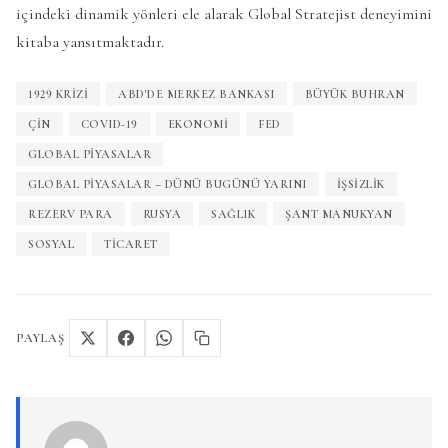
içindeki dinamik yönleri ele alarak Global Stratejist deneyimini
kitaba yansıtmaktadır.
1929 KRIZI
ABD'DE MERKEZ BANKASI
BÜYÜK BUHRAN
ÇIN
COVID-19
EKONOMI
FED
GLOBAL PIYASALAR
GLOBAL PIYASALAR – DÜNÜ BUGÜNÜ YARINI
IŞSIZLIK
REZERV PARA
RUSYA
SAĞLIK
ŞANT MANUKYAN
SOSYAL
TICARET
PAYLAŞ