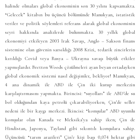
halinde olmaları global ekonominin son 30 yılını kapsamakta.
“Gelecek” kitabın bu üçüncü bölümünde Manukyan, istatistik
veriler ve politik söylemleri referans alarak global ekonominin
seyri hakkında analizlerde bulunmakta. 30 yıllık global
ekonomiyi etkileyen 2003 Irak Savaşı, Anglo – Sakson finans
sistemine olan güvenin sarsıldığı 2008 Krizi, tedarik zincirlerin
kırıldığı Covid veya Rusya – Ukrayna savaşı büyük etkiler
yapmışlardır. Bretton Woods çözülmeleri ayan beyan ortadayken
global ekonomik sistemi nasıl değişimler, bekliyor! Manukyan,
4 ana dinamik ile ABD ile Çin iki kutup merkezin
karşılaştırmasını yapmakta. Birincisi: “suyolları” ile ABD’de su
bol olduğundan kaya petrolü çıkarabiliyorken; Çin’de seller
nedeni ile bir kaygı merkezi. İkincisi: “komşular” ABD uyumlu
komşular olan Kanada ve Meksika’ya sahip iken; Çin de
Hindistan, Japonya, Tayland gibi sıkıntılı komşulara sahip.
Üçüncüsü: “tarım arazileri” Çin’e kişi başı 0,074 hektar gibi