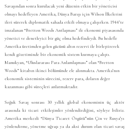
Savaşından sonra kurulacak yeni düzenin etkin bir yöneticisi
olmayı hedefleyen Amerika; Dünya Barışı için Wilson İlkelerini
ileri sürerek diplomatik sahada etkili olmaya çalışırken. 1944’te
imzalanan “Bretton Woods Antlaşması” ile ekonomi piyasasında
yönetici ve denetleyici bir güç olma hedefindeydi. Bu hedefle
Amerika üretimden gelen gücünü altın rezervi ile birleştirerek
kendi gözetiminde bir ekonomik sistem kurmaya çalıştı.
Manukyan, “Uluslararası Para Anlamlaşması” olan “Bretton
Woods” kitabın ikinci bölümünde ele alınmakta. Amerika’nın
ekonomik sisteminin sürecini, rezerv para, doların değer
kazanması gibi süreçleri anlatmaktadır.
Soğuk Savaş sonrası 30 yıllık global ekonominin üç aktör
arasında ki ticari etkileşimler yönlendirdiğini, söyleye biliriz.
Amerika merkezli “Dünya Ticaret Örgütü”nün Çin ve Rusya’yı
yönlendirme, yönetme uğraşı ya da aksi durum olan ticari savaş