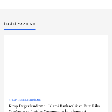
İLGILI YAZILAR
KITAP-DEĞERLENDIRME
Kitap Değerlendirme | İslami Bankacılık ve Faiz: Riba
Yasağının ve Çağdaş Yorumunun İncelenmesi