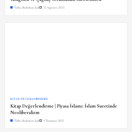
Talha Bedirhan Işık
12 Ağustos 2025
KITAP-DEĞERLENDIRME
Kitap Değerlendirme | Piyasa İslamı: İslam Suretinde
Neoliberalizm
Talha Bedirhan Işık
9 Temmuz 2025