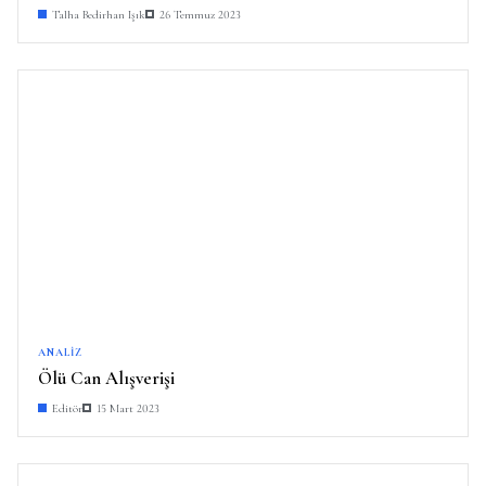
Talha Bedirhan Işık
26 Temmuz 2023
ANALIZ
Ölü Can Alışverişi
Editör
15 Mart 2023