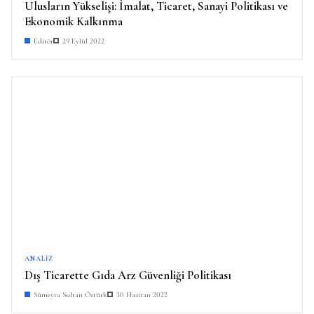
Ulusların Yükselişi: İmalat, Ticaret, Sanayi Politikası ve
Ekonomik Kalkınma
Editör
29 Eylül 2022
ANALIZ
Dış Ticarette Gıda Arz Güvenliği Politikası
Sümeyra Sultan Öztürk
30 Haziran 2022