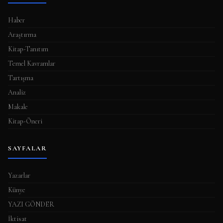
m
a
Haber
s
Araştırma
ı
Kitap-Tanıtım
Temel Kavramlar
Tartışma
Analiz
Makale
Kitap-Öneri
SAYFALAR
Yazarlar
Künye
YAZI GÖNDER
İktisat