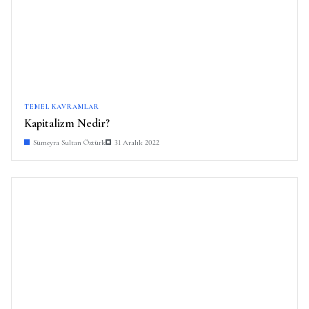
TEMEL KAVRAMLAR
Kapitalizm Nedir?
Sümeyra Sultan Öztürk
31 Aralık 2022