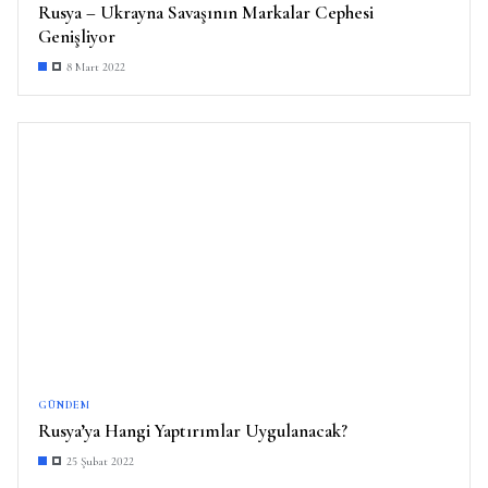
Rusya – Ukrayna Savaşının Markalar Cephesi
Genişliyor
8 Mart 2022
GÜNDEM
Rusya’ya Hangi Yaptırımlar Uygulanacak?
25 Şubat 2022