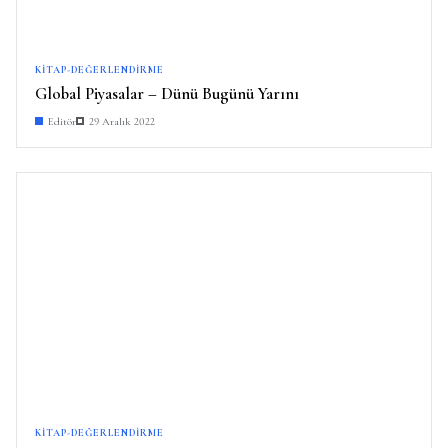
KITAP-DEĞERLENDIRME
Global Piyasalar – Dünü Bugünü Yarını
Editör
29 Aralık 2022
KITAP-DEĞERLENDIRME