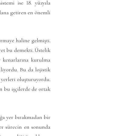
istemi ise 18. yüzyıla
dana getiren en önemli
ermaye haline gelmişti.
ret bu demekti. Üstelik
ir kenarlarına kurulma
iyordu. Bu da lojistik
 yerleri oluşturuyordu.
en bu işçilerde de ortak
lığa yer bırakmadan bir
eer sürecin en sonunda