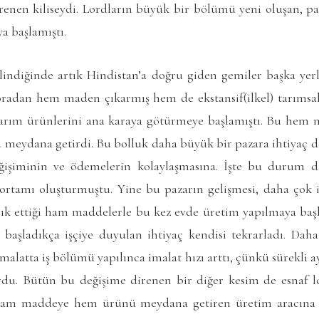
renen kiliseydi. Lordların büyük bir bölümü yeni oluşan, par
 başlamıştı.
elindiğinde artık Hindistan’a doğru giden gemiler başka yer
radan hem maden çıkarmış hem de ekstansif(ilkel) tarımsal
tarım ürünlerini ana karaya götürmeye başlamıştı. Bu hem
u meydana getirdi. Bu bolluk daha büyük bir pazara ihtiyaç
ğişiminin ve ödemelerin kolaylaşmasına. İşte bu durum da
i ortamı oluşturmuştu. Yine bu pazarın gelişmesi, daha çok i
ılık ettiği ham maddelerle bu kez evde üretim yapılmaya baş
aşladıkça işçiye duyulan ihtiyaç kendisi tekrarladı. Daha 
malatta iş bölümü yapılınca imalat hızı arttı, çünkü sürekli a
rdu. Bütün bu değişime direnen bir diğer kesim de esnaf l
ham maddeye hem ürünü meydana getiren üretim aracına sa