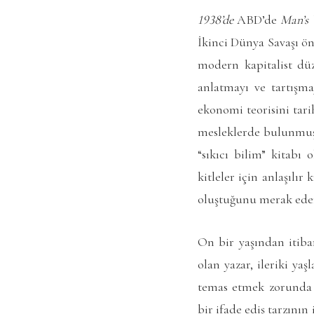
1938’de
ABD’de
Man’s
İkinci Dünya Savaşı ö
modern kapitalist düze
anlatmayı ve tartışma
ekonomi teorisini tari
mesleklerde bulunmuş 
“sıkıcı bilim” kitabı
kitleler için anlaşılı
oluştuğunu merak eden 
On bir yaşından itiba
olan yazar, ileriki ya
temas etmek zorunda 
bir ifade ediş tarzını