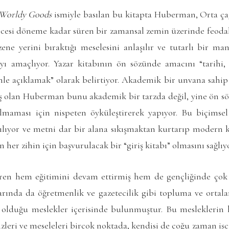
 Worldy Goods
ismiyle basılan bu kitapta Huberman, Orta ç
ncesi döneme kadar süren bir zamansal zemin üzerinde feodal
ne yerini bıraktığı meselesini anlaşılır ve tutarlı bir man
yı amaçlıyor. Yazar kitabının ön sözünde amacını “tarihi,
hle açıklamak” olarak belirtiyor. Akademik bir unvana sahip
olan Huberman bunu akademik bir tarzda değil, yine ön sözd
 olmaması için nispeten öyküleştirerek yapıyor. Bu biçimsel 
r kılıyor ve metni dar bir alana sıkışmaktan kurtarıp modern k
her zihin için başvurulacak bir “giriş kitabı” olmasını sağlıyo
ren hem eğitimini devam ettirmiş hem de gençliğinde çok çe
şlarında da öğretmenlik ve gazetecilik gibi topluma ve orta
olduğu meslekler içerisinde bulunmuştur. Bu mesleklerin k
n izleri ve meseleleri birçok noktada, kendisi de çoğu zaman i