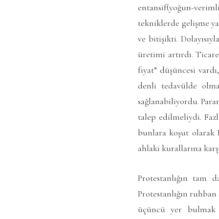
entansif(yoğun-verim
tekniklerde gelişme ya
ve bitişikti. Dolayısı
üretimi artırdı. Ticar
fiyat” düşüncesi vard
denli tedavülde olm
sağlanabiliyordu. Par
talep edilmeliydi. Faz
bunlara koşut olarak P
ahlaki kurallarına karş
Protestanlığın tam d
Protestanlığın ruhban s
üçüncü yer bulmak is