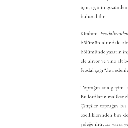
için, işçinin gözünde
bulunabilir.
Kitabını
Feodalizmden
bölümün altındaki alt
bölümünde yazarın inşa
ele alıyor ve yine alt
feodal çağı “dua edenle
Toprağın ana geçim kay
Bu lordların malikanele
Çiftçiler toprağın bi
özelliklerinden biri d
yeleğe ihtiyacı varsa 