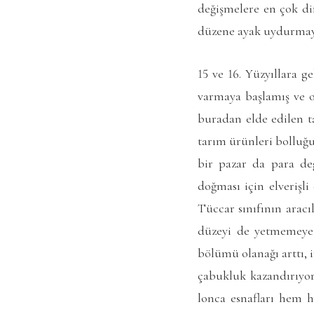
değişmelere en çok di
düzene ayak uydurmaya
15 ve 16. Yüzyıllara g
varmaya başlamış ve o
buradan elde edilen 
tarım ürünleri bolluğ
bir pazar da para de
doğması için elverişl
Tüccar sınıfının arac
düzeyi de yetmemeye b
bölümü olanağı arttı, i
çabukluk kazandırıyo
lonca esnafları hem 