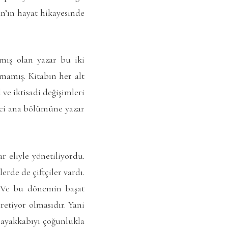
n’ın hayat hikayesinde
mış olan yazar bu iki
mamış. Kitabın her alt
ve iktisadi değişimleri
inci ana bölümüne yazar
r eliyle yönetiliyordu.
erde de çiftçiler vardı.
i. Ve bu dönemin başat
retiyor olmasıdır. Yani
a ayakkabıyı çoğunlukla