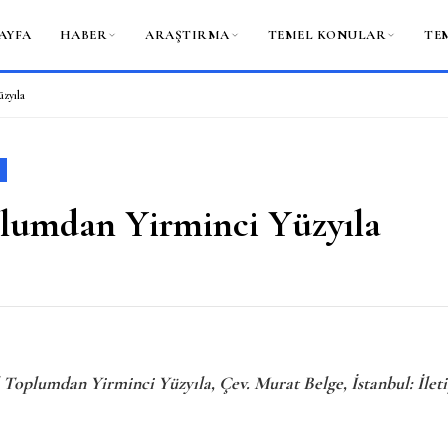
AYFA
HABER
ARAŞTIRMA
TEMEL KONULAR
TE
zyıla
lumdan Yirminci Yüzyıla
oplumdan Yirminci Yüzyıla, Çev. Murat Belge, İstanbul: İletiş