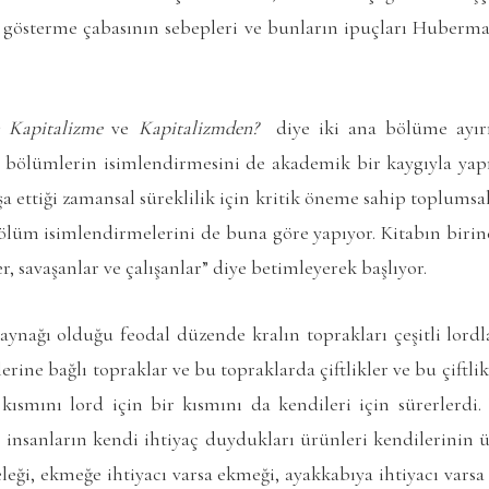
n gösterme çabasının sebepleri ve bunların ipuçları Huberma
 Kapitalizme
ve
Kapitalizmden?
diye iki ana bölüme ayır
 bölümlerin isimlendirmesini de akademik bir kaygıyla yap
 ettiği zamansal süreklilik için kritik öneme sahip toplumsal 
 bölüm isimlendirmelerini de buna göre yapıyor. Kitabın bir
r, savaşanlar ve çalışanlar” diye betimleyerek başlıyor.
nağı olduğu feodal düzende kralın toprakları çeşitli lordla
rine bağlı topraklar ve bu topraklarda çiftlikler ve bu çiftlikl
r kısmını lord için bir kısmını da kendileri için sürerlerd
e insanların kendi ihtiyaç duydukları ürünleri kendilerinin ü
yeleği, ekmeğe ihtiyacı varsa ekmeği, ayakkabıya ihtiyacı vars