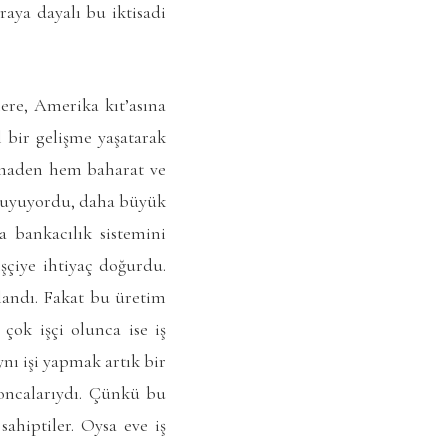
aya dayalı bu iktisadi
lere, Amerika kıt’asına
 bir gelişme yaşatarak
 maden hem baharat ve
 duyuyordu, daha büyük
 bankacılık sistemini
şçiye ihtiyaç doğurdu.
landı. Fakat bu üretim
çok işçi olunca ise iş
ynı işi yapmak artık bir
oncalarıydı. Çünkü bu
hiptiler. Oysa eve iş