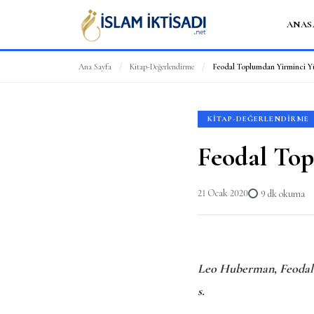
ANAS
Ana Sayfa
/
Kitap-Değerlendirme
/
Feodal Toplumdan Yirminci Yü
KITAP-DEĞERLENDIRME
Feodal Top
21 Ocak 2020
9 dk okuma
Leo Huberman, Feodal T
s.