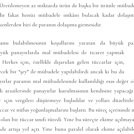
 Üretilemeyen az miktarda ürün de başka bir ürünle mübadele
r fakat henüz mübadele imkânı bulacak kadar dolaşımd
enlerden biri de paranın dolaşıma girmesidir.
ansı bulabilmesinin koşullarını yaratan da büyük pan
üyük panayırlarda mal
mübadelesi ile ticaret yapmak
 Herkes için, özellikle dışarıdan gelen tüccarlar için,
ecek bir “şey” ile mübadele yapılabilirdi ancak ki bu da
yırlar paranın mal mübadelesinde kullanıldığı esas değer ol
i arazilerinde panayırlar kurulmasının kendisine yapacağı
r için vergileri düşürmeye başladılar ve yolları düzelttile
car ve nüfus yoğunlaşmalarını başlattı. Bu süreç içerisinde n
n olan bir tüccar sınıfı türedi. Yine bu süreçte ekime açılmaya
de artışa yol açtı. Yine buna paralel olarak ekime açılabile