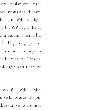
aya başlanıyor, zıraî
i bölünmüş değildi, tam
m için değil satış için
la bir ürün için “helal
 Zira paranın henüz bu
enkliği aşağı yukarı
r ürünün ederi neyse o
fecilik yasaktı. Tam da
likliğin katı ticari ve
tesadüf değildi. Zira
r ve kilise arasında bir
iktisadi ve toplumsal