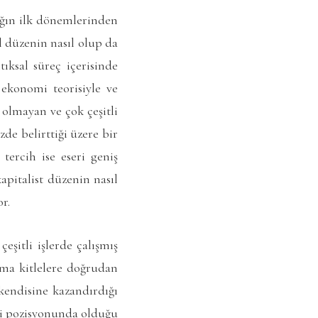
ağın ilk dönemlerinden
 düzenin nasıl olup da
tıksal süreç içerisinde
 ekonomi teorisiyle ve
 olmayan ve çok çeşitli
e belirttiği üzere bir
tercih ise eseri geniş
apitalist düzenin nasıl
r.
şitli işlerde çalışmış
lama kitlelere doğrudan
endisine kazandırdığı
şçi pozisyonunda olduğu