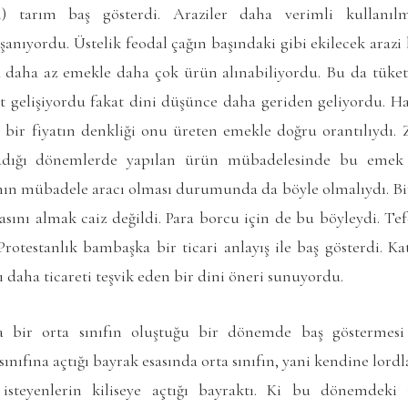
li) tarım baş gösterdi. Araziler daha verimli kullanılm
şanıyordu. Üstelik feodal çağın başındaki gibi ekilecek araz
yla daha az emekle daha çok ürün alınabiliyordu. Bu da tüketi
et gelişiyordu fakat dini düşünce daha geriden geliyordu. Ha
ı, bir fiyatın denkliği onu üreten emekle doğru orantılıydı.
adığı dönemlerde yapılan ürün mübadelesinde bu emek d
anın mübadele aracı olması durumunda da böyle olmalıydı. Bi
lasını almak caiz değildi. Para borcu için de bu böyleydi. Te
rotestanlık bambaşka bir ticari anlayış ile baş gösterdi. Kato
ı daha ticareti teşvik eden bir dini öneri sunuyordu.
a bir orta sınıfın oluştuğu bir dönemde baş göstermesi 
ınıfına açtığı bayrak esasında orta sınıfın, yani kendine lordla
teyenlerin kiliseye açtığı bayraktı. Ki bu dönemdeki 