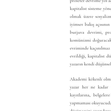
proleter devrime yol a
kapitalist sisteme yön
olmak üzere sosyaliz
iyimser bakış açısının
burjuva devrimi, pro
komünizmi doğuracakt
evriminde kaçınılmaz b
evrildiği, kapitalist 
yazarın kendi düşüns
Akademi kökenli olma
yazar her ne kadar i
kayıtlarına, belgele
yapmaması okuyucuda i
düşüncesini uyandırıyo