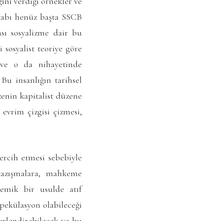
ını verdiği örnekler ve
kitabı henüz başta SSCB
sı sosyalizme dair bu
 sosyalist teoriye göre
i ve o da nihayetinde
u insanlığın tarihsel
zenin kapitalist düzene
 evrim çizgisi çizmesi,
rcih etmesi sebebiyle
 yazışmalara, mahkeme
demik bir usulde atıf
pekülasyon olabileceği
ğerlendirebilecek ve bu