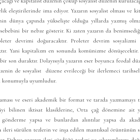
çacağı ve kapitalist düzenin çöküp sosyalist düzenin kurulacağ
elik eleştirilerinde ima ediyor. Yazarın sosyalist olması ve 
min dünya çapında yükselişte olduğu yıllarda yazmış olma
 sebebini bir nebze gösterir. Ki zaten yazarın da benimsediği
leter devrimi doğuracaktır. Proleter devrim sosyalizm
ır. Yani kapitalizm en sonunda komünizme dönüşecektir. B
ir son duraktır. Dolayısıyla yazarın eser boyunca feodal dü
düzenin de sosyalist düzene evrileceği bir ilerlemeci tarihsel
el konumuyla uyumludur.
ması ve eseri akademik bir format ve tarzda yazmamayı te
yi bilinen iktisat klasiklerine, Orta çağ dönemine ait
re gönderme yapsa ve bunlardan alıntılar yapsa da aka
leri sürülen tezlerin ve inşa edilen mantıksal örüntünün s
r. Dahası yazarın ileri sürdüğü tezleri ve çıkarımlarını de