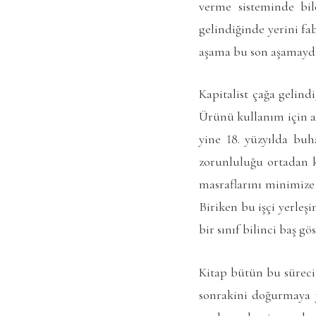
verme sisteminde bile
gelindiğinde yerini f
aşama bu son aşamaydı
Kapitalist çağa gelind
Ürünü kullanım için al
yine 18. yüzyılda buh
zorunluluğu ortadan k
masraflarını minimize 
Biriken bu işçi yerleşi
bir sınıf bilinci baş gö
Kitap bütün bu süreci 
sonrakini doğurmaya y