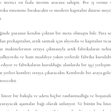
 üretici en fazla üretim aracına sahipti. Eve iş verme s
abrika sistemine bırakacaktı ve modern kapitalist düzeni mey
.
iğinde paranın kendisi çoktan bir meta olmuştu bile. Para s
an prekapitalist, artık satmak için alıyordu ve kapitalist tica
ar makinelerinin ortaya çıkmasıyla artık fabrikaların neh
alkıyordu ve ham maddeye yakın yerlerde fabrika kurulabil
ediyor ve fabrikaların kurulduğu alanlarda bir işçi yerleşim
m yerleri kentleri ortaya çıkaracaktı. Kentlerde bir araya gel
sterecekti.
lineer bir bakışla ve adeta hiçbir rastlantısallığa ve boşuna
arayacak aşamalar bağı olarak anlatıyor. Ve bütün bu lin