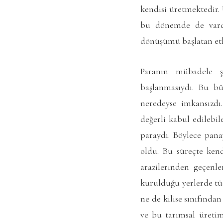
kendisi üretmektedir.
bu dönemde de vardı
dönüşümü başlatan etk
Paranın mübadele ş
başlanmasıydı. Bu b
neredeyse imkansızdı.
değerli kabul edilebil
paraydı. Böylece pana
oldu. Bu süreçte kend
arazilerinden geçenle
kurulduğu yerlerde tüc
ne de kilise sınıfında
ve bu tarımsal üretim