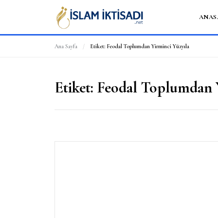
ANAS
Ana Sayfa
/
Etiket:
Feodal Toplumdan Yirminci Yüzyıla
Etiket:
Feodal Toplumdan 