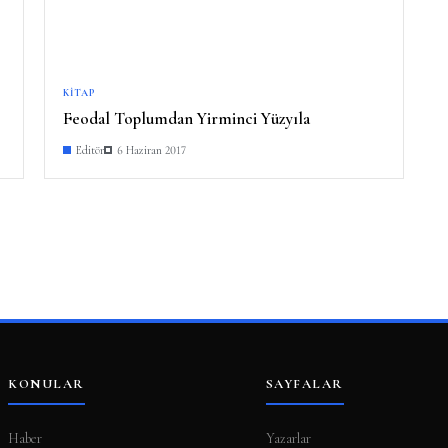
KITAP
Feodal Toplumdan Yirminci Yüzyıla
Editör
6 Haziran 2017
KONULAR
SAYFALAR
Haber
Yazarlar