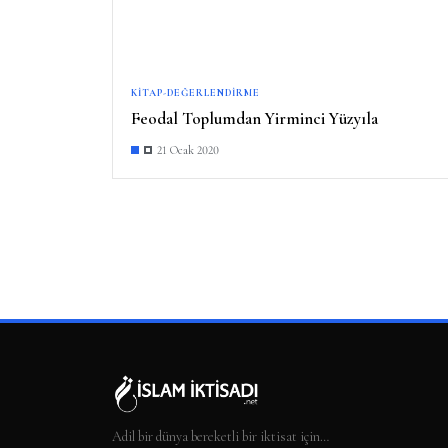
KITAP-DEĞERLENDIRME
Feodal Toplumdan Yirminci Yüzyıla
21 Ocak 2020
Adil bir dünya bereketli bir iktisat için…