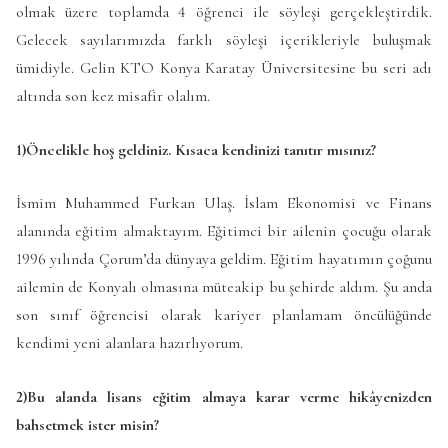
olmak üzere toplamda 4 öğrenci ile söyleşi gerçekleştirdik.
Gelecek sayılarımızda farklı söyleşi içerikleriyle buluşmak
ümidiyle. Gelin KTO Konya Karatay Üniversitesine bu seri adı
altında son kez misafir olalım.
1)Öncelikle hoş geldiniz. Kısaca kendinizi tanıtır mısınız?
İsmim Muhammed Furkan Ulaş. İslam Ekonomisi ve Finans
alanında eğitim almaktayım. Eğitimci bir ailenin çocuğu olarak
1996 yılında Çorum’da dünyaya geldim. Eğitim hayatımın çoğunu
ailemin de Konyalı olmasına müteakip bu şehirde aldım. Şu anda
son sınıf öğrencisi olarak kariyer planlamam öncülüğünde
kendimi yeni alanlara hazırlıyorum.
2)Bu alanda lisans eğitim almaya karar verme hikâyenizden
bahsetmek ister misin?