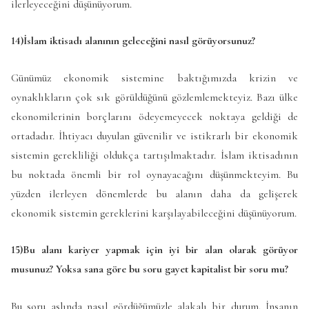
ilerleyeceğini düşünüyorum.
14)İslam iktisadı alanının geleceğini nasıl görüyorsunuz?
Günümüz ekonomik sistemine baktığımızda krizin ve
oynaklıkların çok sık görüldüğünü gözlemlemekteyiz. Bazı ülke
ekonomilerinin borçlarını ödeyemeyecek noktaya geldiği de
ortadadır. İhtiyacı duyulan güvenilir ve istikrarlı bir ekonomik
sistemin gerekliliği oldukça tartışılmaktadır. İslam iktisadının
bu noktada önemli bir rol oynayacağını düşünmekteyim. Bu
yüzden ilerleyen dönemlerde bu alanın daha da gelişerek
ekonomik sistemin gereklerini karşılayabileceğini düşünüyorum.
15)Bu alanı kariyer yapmak için iyi bir alan olarak görüyor
musunuz? Yoksa sana göre bu soru gayet kapitalist bir soru mu?
Bu soru aslında nasıl gördüğümüzle alakalı bir durum. İnsanın