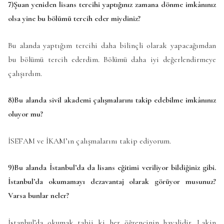
7)Şuan yeniden lisans tercihi yaptığınız zamana dönme imkânınız
olsa yine bu bölümü tercih eder miydiniz?
Bu alanda yaptığım tercihi daha bilinçli olarak yapacağımdan
bu bölümü tercih ederdim. Bölümü daha iyi değerlendirmeye
çalışırdım.
8)Bu alanda sivil akademi çalışmalarını takip edebilme imkânınız
oluyor mu?
İSEFAM ve İKAM’ın çalışmalarını takip ediyorum.
9)Bu alanda İstanbul’da da lisans eğitimi veriliyor bildiğiniz gibi.
İstanbul’da okumamayı dezavantaj olarak görüyor musunuz?
Varsa bunlar neler?
İstanbul’da okumak tabii ki her öğrencinin hayalidir. Lakin