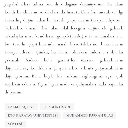
yapabilmeleri adına önemli olduğunu düşünüyorum. Bu alanı
kendi kendilerine sorduklarında hissettikleri bir merak ve ilgi
varsa hiç düşünmeden bu tercihi yapmalarını tavsiye ediyorum.
Gelecekte önemli bir alan olabileceğini düşünerek gelecek
arkadaşların ise kendilerini gerçekten doğru tanımlamalarını ve
bu tercihi yaptıklarında nasıl hissettiklerine bakmalarını
tavsiye ederim. Çünkü; bu alanın okurken önlerine imkanlar
çıkacak. Sadece belli garantiler üzerine geleceklerini
düşünürlerse; kendilerini geliştirmekte sıkıntı yaşayacaklarını
düşünüyorum. Bana böyle bir imkânı sağladığınız için çok
teşekkür ederim. Yayın hayatınızda ve çalışmalarınızda başarılar
diliyorum.
FARKLI AÇILAR
ISLAM IKTISADI
KTO KARATAY ÜNIVERSITESI
MUHAMMED FURKAN ULAŞ
SÖYLEŞI