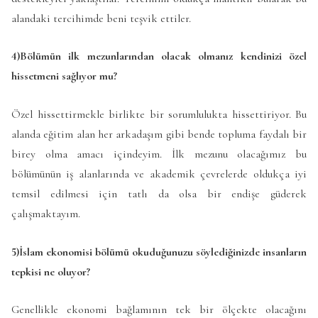
alandaki tercihimde beni teşvik ettiler.
4)Bölümün ilk mezunlarından olacak olmanız kendinizi özel
hissetmeni sağlıyor mu?
Özel hissettirmekle birlikte bir sorumlulukta hissettiriyor. Bu
alanda eğitim alan her arkadaşım gibi bende topluma faydalı bir
birey olma amacı içindeyim. İlk mezunu olacağımız bu
bölümünün iş alanlarında ve akademik çevrelerde oldukça iyi
temsil edilmesi için tatlı da olsa bir endişe güderek
çalışmaktayım.
5)İslam ekonomisi bölümü okuduğunuzu söylediğinizde insanların
tepkisi ne oluyor?
Genellikle ekonomi bağlamının tek bir ölçekte olacağını