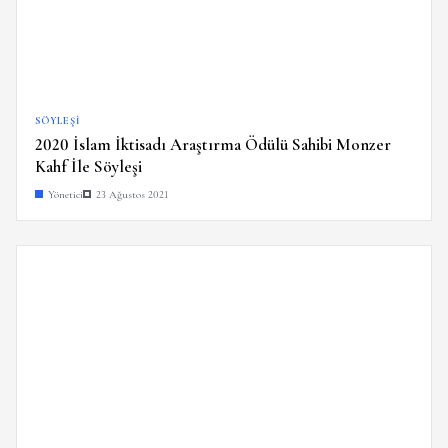
SÖYLEŞI
2020 İslam İktisadı Araştırma Ödülü Sahibi Monzer
Kahf İle Söyleşi
Yönetici
23 Ağustos 2021