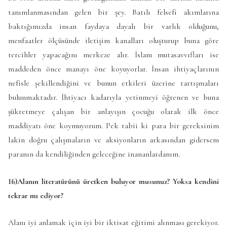
tanımlanmasından gelen bir şey. Batılı felsefi akımlarına
baktığımızda insan faydaya dayalı bir varlık olduğunu,
menfaatler ölçüsünde iletişim kanalları oluşturup buna göre
tercihler yapacağını merkeze alır. İslam mutasavvıfları ise
maddeden önce manayı öne koyuyorlar. İnsan ihtiyaçlarının
nefisle şekillendiğini ve bunun etkileri üzerine tartışmaları
bulunmaktadır. İhtiyacı kadarıyla yetinmeyi öğrenen ve buna
şükretmeye çalışan bir anlayışın çocuğu olarak ilk önce
maddiyatı öne koymuyorum. Pek tabii ki para bir gereksinim
lakin doğru çalışmaların ve aksiyonların arkasından gidersem
paranın da kendiliğinden geleceğine inananlardanım.
16)Alanın literatürünü üretken buluyor musunuz? Yoksa kendini
tekrar mı ediyor?
Alanı iyi anlamak için iyi bir iktisat eğitimi alınması gerekiyor.