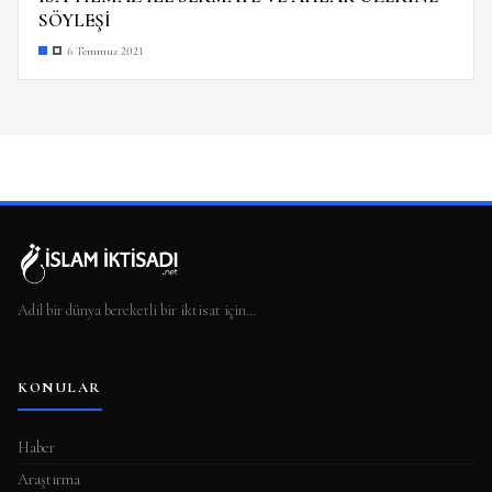
SÖYLEŞİ
6 Temmuz 2021
Adil bir dünya bereketli bir iktisat için…
KONULAR
Haber
Araştırma