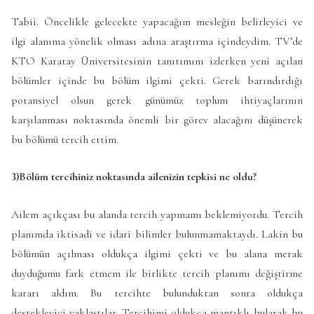
Tabii. Öncelikle gelecekte yapacağım mesleğin belirleyici ve
ilgi alanıma yönelik olması adına araştırma içindeydim. TV’de
KTO Karatay Üniversitesinin tanıtımını izlerken yeni açılan
bölümler içinde bu bölüm ilgimi çekti. Gerek barındırdığı
potansiyel olsun gerek günümüz toplum ihtiyaçlarının
karşılanması noktasında önemli bir görev alacağını düşünerek
bu bölümü tercih ettim.
3)Bölüm tercihiniz noktasında ailenizin tepkisi ne oldu?
Ailem açıkçası bu alanda tercih yapmamı beklemiyordu. Tercih
planımda iktisadi ve idari bilimler bulunmamaktaydı. Lakin bu
bölümün açılması oldukça ilgimi çekti ve bu alana merak
duyduğumu fark etmem ile birlikte tercih planımı değiştirme
kararı aldım. Bu tercihte bulunduktan sonra oldukça
destekleyici yaklaştılar. Tercihimi oldukça mantıklı bularak bu