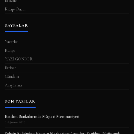
Makale
Kitap-Öneri
SAYFALAR
Yazarlar
Künye
YAZI GÖNDER
İktisat
Gündem
Araştırma
SON YAZILAR
Katılım Bankalarında Müşteri Memnuniyeti
3 Ağustos 2026
Şehrin Kalbinden Hayatın Merkezine: Camileri Yeniden Düşünmek