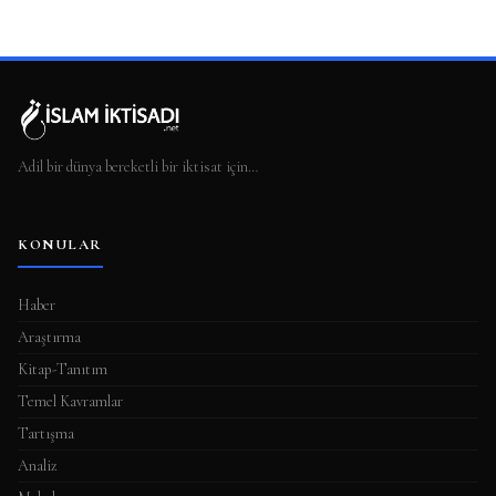
Adil bir dünya bereketli bir iktisat için…
KONULAR
Haber
Araştırma
Kitap-Tanıtım
Temel Kavramlar
Tartışma
Analiz