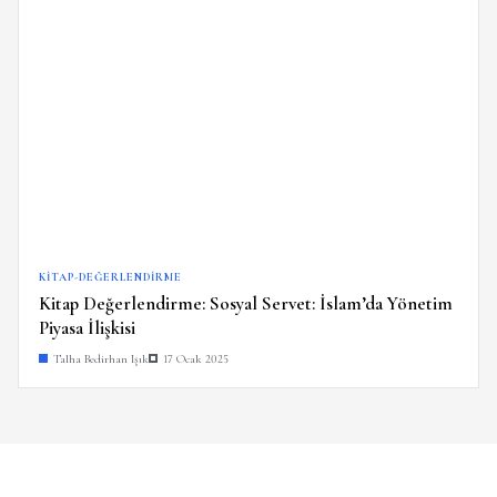
KITAP-DEĞERLENDIRME
Kitap Değerlendirme: Sosyal Servet: İslam’da Yönetim
Piyasa İlişkisi
Talha Bedirhan Işık
17 Ocak 2025