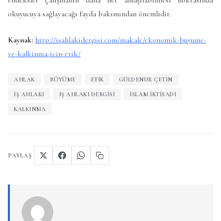
okuyucuya sağlayacağı fayda bakımından önemlidir.
Kaynak:
http://isahlakidergisi.com/makale/ekonomik-buyume-
ve-kalkinma-icin-etik/
AHLAK
BÜYÜME
ETIK
GÜLDENUR ÇETIN
İŞ AHLAKI
IŞ AHLAKI DERGISI
ISLAM IKTISADI
KALKINMA
PAYLAŞ