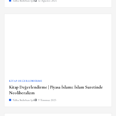
Talha Bedirhan Işık
12 Ağustos 2025
KITAP-DEĞERLENDIRME
Kitap Değerlendirme | Piyasa İslamı: İslam Suretinde
Neoliberalizm
Talha Bedirhan Işık
9 Temmuz 2025