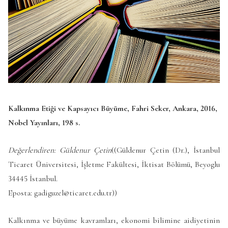
Kalkınma Etiği ve Kapsayıcı Büyüme, Fahri Seker, Ankara, 2016,
Nobel Yayınları, 198 s.
Değerlendiren: Güldenur Çetin
((Güldenur Çetin (Dr.), İstanbul
Ticaret Üniversitesi, İşletme Fakültesi, İktisat Bölümü, Beyoglu
34445 İstanbul.
Eposta: gadiguzel@ticaret.edu.tr))
Kalkınma ve büyüme kavramları, ekonomi bilimine aidiyetinin