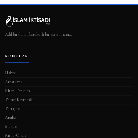
Adil bir dünya bereketli bir iktisat için…
KONULAR
Haber
Araştırma
Kitap-Tanıtım
Temel Kavramlar
Tartışma
Analiz
Makale
Kitap-Öneri