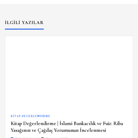
İLGILI YAZILAR
KITAP-DEĞERLENDIRME
Kitap Değerlendirme | İslami Bankacılık ve Faiz: Riba
Yasağının ve Çağdaş Yorumunun İncelenmesi