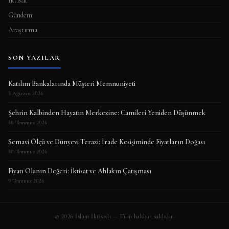
İktisat
Gündem
Araştırma
SON YAZILAR
Katılım Bankalarında Müşteri Memnuniyeti
3 Ağustos 2026
Şehrin Kalbinden Hayatın Merkezine: Camileri Yeniden Düşünmek
30 Temmuz 2026
Semavi Ölçü ve Dünyevi Terazi: İrade Kesişiminde Fiyatların Doğası
30 Temmuz 2026
Fiyatı Olanın Değeri: İktisat ve Ahlakın Çatışması
9 Temmuz 2026
© 2026 İslam İktisadı — Tüm hakları saklıdır.