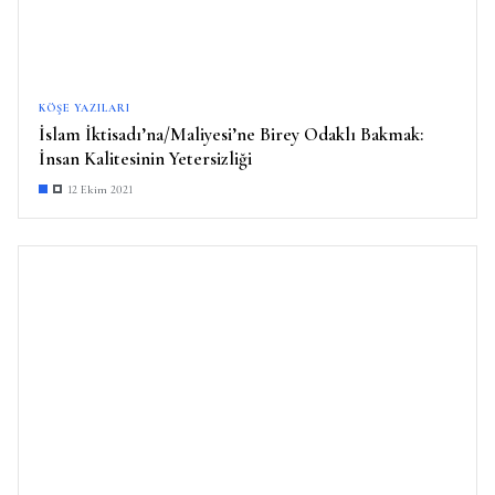
KÖŞE YAZILARI
İslam İktisadı’na/Maliyesi’ne Birey Odaklı Bakmak:
İnsan Kalitesinin Yetersizliği
12 Ekim 2021