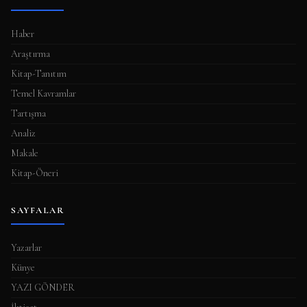
m
a
Haber
s
Araştırma
ı
Kitap-Tanıtım
Temel Kavramlar
Tartışma
Analiz
Makale
Kitap-Öneri
SAYFALAR
Yazarlar
Künye
YAZI GÖNDER