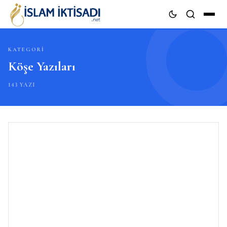
KATEGORI
ARA
Köşe Yazıları
143 YAZI